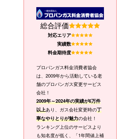
総合評価
対応エリア
実績数
料金期待度
プロパンガス料金消費者協会
は、2009年から活動している老
舗のプロパンガス変更サービス
会社！
2009年～2024年の実績が6万件
以上
あり、ガス会社変更時の
丁
寧なやりとりが魅力
の会社！
ランキング上位のサービスより
も知名度が低く、「1年間値上補