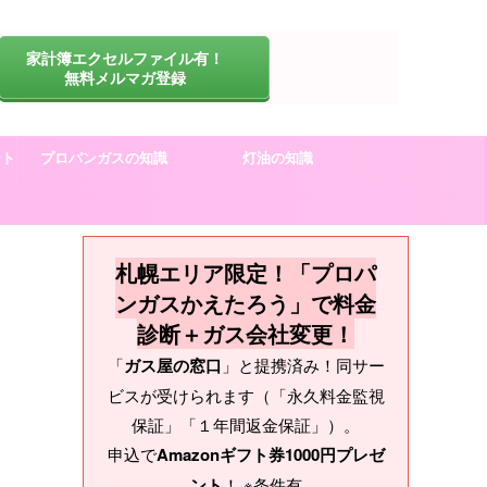
家計簿エクセルファイル有！
無料メルマガ登録
ート
プロパンガスの知識
灯油の知識
札幌エリア限定！「プロパ
ンガスかえたろう」で料金
診断＋ガス会社変更！
「
ガス屋の窓口
」と提携済み！同サー
ビスが受けられます（「永久料金監視
保証」「１年間返金保証」）。
申込で
Amazonギフト券1000円プレゼ
ント
！ ※条件有