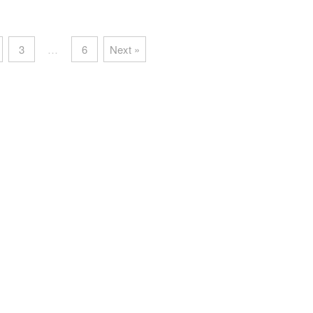
3
…
6
Next »