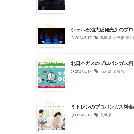
シェル石油大阪発売所のプロ
2024/6/17
兵庫県
,
大阪府
,
東京
北日本ガスのプロパンガス料
2024/6/17
栃木県
,
茨城県
ミトレンのプロパンガス料金
2024/6/17
茨城県