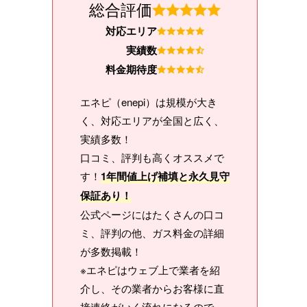
総合評価
対応エリア
実績数
料金期待度
エネピ（enepi）は規模が大き
く、対応エリアが全国と広く、
実績多数！
口コミ、評判も高くオススメで
す！
1年間値上げ補填と永久見守
保証あり！
公式ページにはたくさんの口コ
ミ、評判の他、ガス料金の詳細
が多数掲載！
※エネピはウェブ上で業者を紹
介し、その業者からお客様に直
接連絡がいく流れになるので、