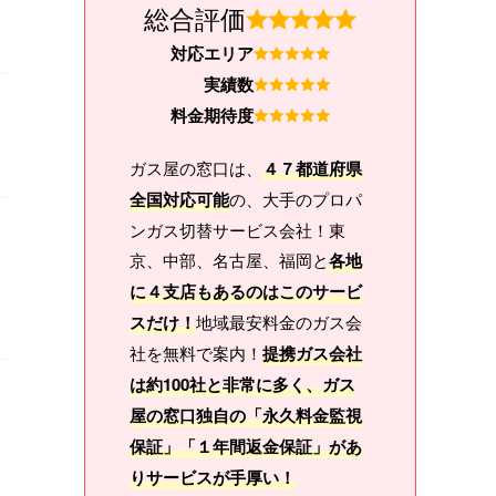
総合評価
対応エリア
実績数
料金期待度
ガス屋の窓口は、
４７都道府県
全国対応可能
の、大手のプロパ
ンガス切替サービス会社！東
京、中部、名古屋、福岡と
各地
に４支店もあるのはこのサービ
スだけ！
地域最安料金のガス会
社を無料で案内！
提携ガス会社
は約100社と非常に多く、ガス
屋の窓口独自の「永久料金監視
保証」「１年間返金保証」があ
りサービスが手厚い！