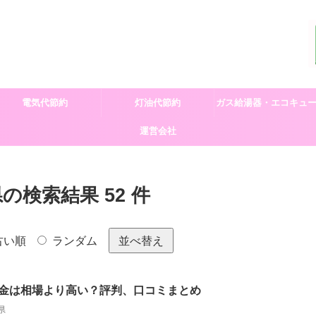
電気代節約
灯油代節約
ガス給湯器・エコキュ
運営会社
交換
検索結果 52 件
古い順
ランダム
並べ替え
金は相場より高い？評判、口コミまとめ
県