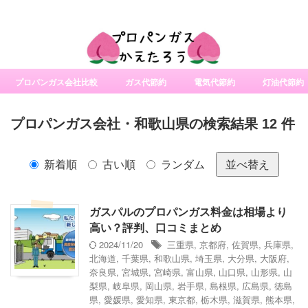
社変更サービスの比較・口コミ・評判
プロパンガス会社比較
ガス代節約
電気代節約
灯油代節約
プロパンガス会社・和歌山県の検索結果 12 件
新着順
古い順
ランダム
並べ替え
ガスパルのプロパンガス料金は相場より
高い？評判、口コミまとめ
2024/11/20
三重県
,
京都府
,
佐賀県
,
兵庫県
,
北海道
,
千葉県
,
和歌山県
,
埼玉県
,
大分県
,
大阪府
,
奈良県
,
宮城県
,
宮崎県
,
富山県
,
山口県
,
山形県
,
山
梨県
,
岐阜県
,
岡山県
,
岩手県
,
島根県
,
広島県
,
徳島
県
,
愛媛県
,
愛知県
,
東京都
,
栃木県
,
滋賀県
,
熊本県
,