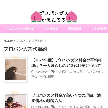
社変更サービスの比較・口コミ・評判
プロパンガス会社比較
ガス代節約
電気代節約
灯油代節約
HOME
>
プロパンガス代節約
>
プロパンガス代節約
【2024年度】プロパンガス料金の平均相
場は？一人暮らしのガス代目安について
2024/6/24
1人暮らし
,
ガス代
,
プロパンガス
料金
,
平均
,
相場
プロパンガス料金が高い４つの理由。適
正価格の確認方法
2024/6/24
プロパンガスが高い理由
,
適正価