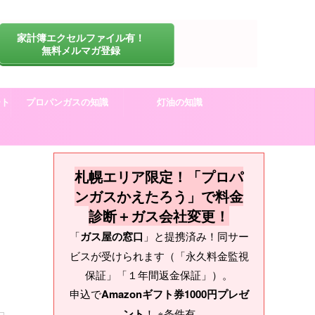
家計簿エクセルファイル有！
無料メルマガ登録
ート
プロパンガスの知識
灯油の知識
札幌エリア限定！「プロパ
ンガスかえたろう」で料金
診断＋ガス会社変更！
「
ガス屋の窓口
」と提携済み！同サー
ビスが受けられます（「永久料金監視
保証」「１年間返金保証」）。
申込で
Amazonギフト券1000円プレゼ
ント
！ ※条件有