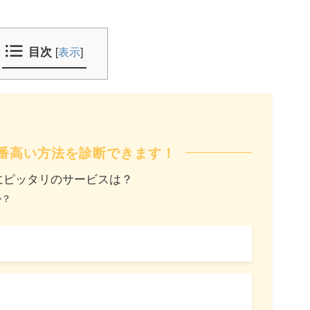
目次
[
表示
]
番高い方法を診断できます！
にピッタリのサービスは？
か？