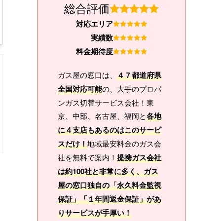
総合評価
対応エリア
実績数
料金期待度
ガス屋の窓口は、
４７都道府県
全国対応可能
の、大手のプロパ
ンガス切替サービス会社！東
京、中部、名古屋、福岡と
各地
に４支店もあるのはこのサービ
スだけ！
地域最安料金のガス会
社を無料で案内！
提携ガス会社
は約100社と非常に多く、ガス
屋の窓口独自の「永久料金監視
保証」「１年間返金保証」があ
りサービスが手厚い！