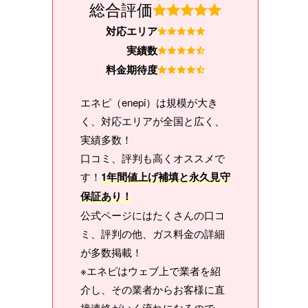
総合評価
対応エリア
実績数
料金期待度
エネピ（enepi）は規模が大き
く、対応エリアが全国と広く、
実績多数！
口コミ、評判も高くオススメで
す！
1年間値上げ補填と永久見守
保証あり！
公式ページにはたくさんの口コ
ミ、評判の他、ガス料金の詳細
が多数掲載！
※エネピはウェブ上で業者を紹
介し、その業者からお客様に直
接連絡がいく流れになるので、