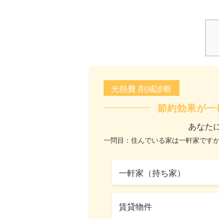
光熱費 削減診断
節約効果が一
あなた
一問目：住んでいる家は一軒家です
一軒家（持ち家）
賃貸物件