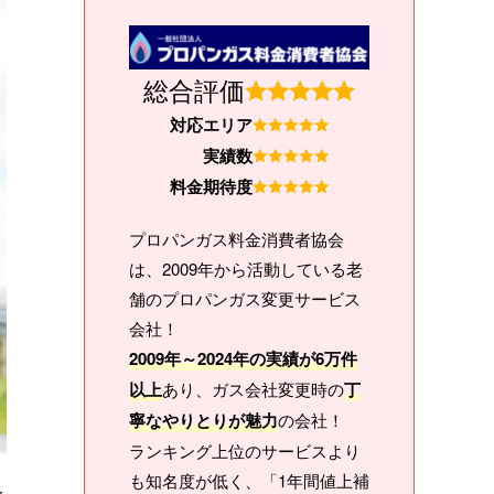
総合評価
対応エリア
実績数
料金期待度
プロパンガス料金消費者協会
は、2009年から活動している老
舗のプロパンガス変更サービス
会社！
2009年～2024年の実績が6万件
以上
あり、ガス会社変更時の
丁
寧なやりとりが魅力
の会社！
ランキング上位のサービスより
も知名度が低く、「1年間値上補