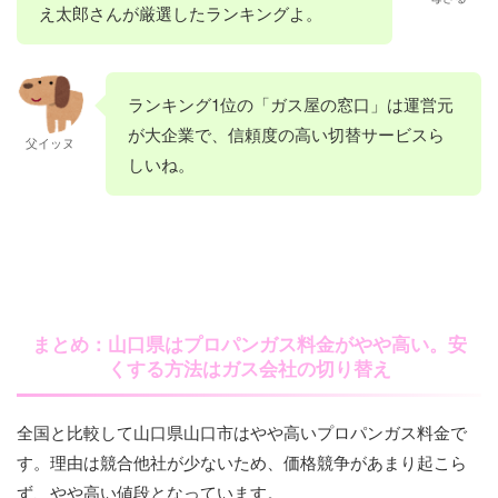
服部産業（株）
83-941-5558
山口市宮野上137
13
（有）佐々木商
837-43-0451
長門市三隅下1435－
（株）岩国営業
10-17
目1-8
え太郎さんが厳選したランキングよ。
（有）河村ガス
836-32-3473
宇部市神原町2丁目
（株）美祢ガス
8396-2-0476
美祢市美東町大字大
（有）森岡石油
836-75-0111
山陽小野田市大字郡
山口営業所
店
3
所
服部産業（株）
838-25-3456
萩市大字熊谷町30
商会
8-52
山田日之出ガス
835-22-1697
防府市戎町2丁目3－
センター
田5445
3216-1
（株）野原石油
834-68-2079
周南市大字鹿野上
岸石油瓦斯
83-252-3251
下関市武久町2丁目
（株） 防府営
22
（有）阿東ガス
83-956-0705
山口市阿東徳佐中
3265
（有）境石油店
837-32-1105
長門市油谷新別名字
伊藤忠エネクス
（株）
827-28-4301
岩国市平田5丁目42-
13-9
（有）岩本米穀
838-22-1686
萩市大字山田4178
田中酸素（株）
836-44-2282
宇部市大字妻崎開作
（株）豊田石油
837-57-0045
美祢市豊田前町麻生
業所
ランキング1位の「ガス屋の窓口」は運営元
（有）伊藤商会
836-72-0036
山陽小野田市大字厚
センター
3716-1
段の下965-3
ホームライフ
13
燃料店
1587-16
店麻生給油所
上1326-5
狭12-26
重富商店
が大企業で、信頼度の高い切替サービスら
834-83-2053
周南市大字戸田2784
藤井石油（株）
83-258-0271
下関市安岡駅前1丁
西日本（株）岩
父イッヌ
伊藤忠エネクス
835-28-7711
防府市高井156-7
山口合同プロパ
83-927-5311
山口市下小鯖365-18
（有）キハラ
837-34-0018
長門市油谷向津具下
しいね。
目4-8
国営業所
引地商店
838-23-2018
萩市見島54
山口・アポロガ
836-22-7700
宇部市南浜町1丁目
（有）小竹
837-52-0270
美祢市伊佐町伊佐
ホームライフ西
防長液化ガス販
836-76-1151
山陽小野田市埴生
エネックス
834-68-2120
周南市大字鹿野上
ン（株）
3327-1
ス（株）宇部営
2-27
4568
日本（株）防府
売（株）山陽町
29-1
（株）鹿野営業
3047
（有）門林産業
83-222-4450
下関市阿弥陀寺町5-
中本商店
全農西日本エネ
827-72-2507
838-22-9111
岩国市錦町広瀬6723
萩市江向431-2
業所
営業所
（株）佐伯商店
83-922-2262
山口市泉都町12-11
営業所
所
（株）油谷湾サ
837-32-1213
長門市油谷伊上477-
7
ルギー（株）
－1
（有）秋芳ガス
837-64-0951
美祢市秋芳町大字嘉
ービスセンター
2
JAクミアイプ
中国アセチレン
836-41-0111
宇部市大字東須恵
センター
万2954-1
村田ガス設備
83-929-0387
山口市仁保下郷
（有）山本石油
836-84-1111
山陽小野田市大字有
山田日之出ガス
834-68-0823
周南市大字鹿野下
（有）福本金物
83-286-2031
下関市吉見新町1丁
宇佐川石油店
827-74-0255
岩国市錦町宇佐郷
ロパン萩販売所
（株）
3903-3
（株）
3582-1
帆924-5
（株） 周南営
2822-1
（有）田村石油
837-32-1128
長門市油谷新別名
店
目1-14
1233-5
（有）飯田石油
837-56-0810
美祢市於福町下字東
業所
店
1114-1
まとめ：山口県はプロパンガス料金がやや高い。安
山口県漁業協同
838-28-1212
萩市大島5-7
伊藤忠エネクス
836-31-6034
宇部市大字上宇部
3176-1
山口・アポロガ
83-922-7627
山口市旭通り2丁目
ヤマサンガス
83-266-5729
下関市彦島老町3丁
くする方法はガス会社の切り替え
角石油店
827-72-2617
岩国市錦町府谷1723
組合大島支店
ホームライフ西
2850－4
ス（株）山口営
9-63
林石油店
834-91-0018
周南市大字呼坂598
（有）長門プロ
837-22-0806
長門市東深川990
（株）下関営業
目1-25
日本（株）宇部
（株）だいわ
837-52-1836
美祢市大嶺町東分
業所
－1
パン
高山石油ガス
所
827-75-2215
岩国市本郷町波野
山口県漁業協同
838-23-2311
萩市見島2-11
営業所
全国と比較して山口県山口市はやや高いプロパンガス料金で
1270-2
（株）本郷営業
1849-3
組合見島支店
す。理由は競合他社が少ないため、価格競争があまり起こら
波多野商店
83-928-0544
山口市桜畠1丁目3-
全農西日本エネ
834-39-1117
周南市桜木3丁目5-
山口県漁業協同
837-26-1313
長門市仙崎4295-8
（有）福田商店
83-252-1876
下関市幡生本町6-14
所
エネックス
836-41-6286
宇部市大字東須恵
（有）ナオ・ガ
837-52-0451
美祢市東厚保町川東
ず、やや高い値段となっています。
50
ルギー（株）
78
組合山口ながと