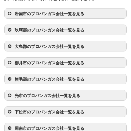
岩国市のプロパンガス会社一覧を見る
事業者名
電話番号
所在地
玖珂郡のプロパンガス会社一覧を見る
岩国酸素（株）
827-22-0138
岩国市新港町2丁目
事業者名
電話番号
所在地
5-44
大島郡のプロパンガス会社一覧を見る
（有）平和プロ
827-53-7654
玖珂郡和木町和木5
事業者名
電話番号
所在地
中央プロパンガ
827-41-1313
岩国市錦見1丁目4-3
パン
丁目6-4
柳井市のプロパンガス会社一覧を見る
ス（株）
林野米穀店
820-76-0012
大島郡周防大島町大
事業者名
電話番号
所在地
村田商店
827-52-3545
玖珂郡和木町和木1
字戸田1748
三戸商店
827-21-2857
岩国市中津町2丁目
熊毛郡のプロパンガス会社一覧を見る
丁目9-27
14－18
ENEOSグロー
820-22-1004
柳井市大字柳井4913
事業者名
電話番号
所在地
小松物産（株）
820-74-3010
大島郡周防大島町大
ブエナジー
大陽日酸ガス&
827-52-4276
玖珂郡和木町大字関
光市のプロパンガス会社一覧を見る
字小松1711
松村興産（株）
827-38-1020
岩国市通津2369-1
（株）柳井営業
ウェルディング
ヶ浜字道夕原1193
全農西日本エネ
820-51-0150
熊毛郡田布施町大字
事業者名
電話番号
所在地
所
（株）山口支店
ルギー（株）
下田布施663-1
山根石油店
820-74-2089
大島郡周防大島町大
岩洋商事（株）
下松市のプロパンガス会社一覧を見る
827-21-1423
岩国市室の木町1丁
JAクミアイプ
字小松884-5
目9-16
亀本商店
833-77-0461
光市三井一丁目16-
（有）金井石油
820-22-2100
柳井市柳井4745
事業者名
電話番号
所在地
ロパン柳井販売
10
周南市のプロパンガス会社一覧を見る
店