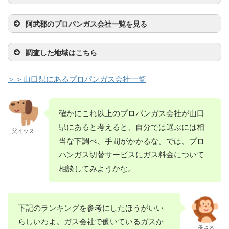
ヤマサンガス
836-41-8368
宇部市大字妻崎開作
（株）
手附72
－1
業所
（株） 小野田
野田字末広7525-32
（有）瀬戸内ガ
820-56-2224
熊毛郡平生町大字曽
205
JAクミアイプ
藤井物産（株）
837-22-3658
26
長門市東深川609-10
店徳山営業所
（株） 厚南営
1849-8
事業者名
電話番号
所在地
営業所
スサービス
根2009-2
ロパン山口大島
（有）梅津商店
827-41-0477
岩国市岩国1丁目13-
長門萩燃料
国行プロパン
（有）村田金物
820-27-0019
83-766-0216
柳井市大字伊保庄
下関市豊田町大字中
阿武郡のプロパンガス会社一覧を見る
業所
（有）はしもと
835-23-1401
防府市大字大崎
エネックス
833-41-1400
下松市大字河内字八
穐枝プロパン
837-62-0104
美祢市秋芳町秋吉
（有）末広米穀
83-922-1148
山口市楠木町4-26
販売所
後藤商店
833-79-3003
光市室積4丁目9-2
（株）南陽プロ
834-62-2278
周南市桶川町6-11
22
店
555
村字古市12-2
丸中石油
838-22-7540
萩市大字御許町141
1765-1
（株）周南営業
口2758-2
5361-1
山田日之出ガス
836-83-4697
山陽小野田市平成町
藤永商店
820-66-2217
熊毛郡上関町大字祝
店
事業者名
電話番号
所在地
上田プロパン商
837-26-0030
長門市仙崎町1155
パン
ヤマサンガス
836-31-1357
宇部市北琴芝2丁目
（株） ＬＰガ
所
調査した地域はこちら
（株） 小野田
10-38
島608
泉商店
（有）佐伯商店
820-78-0069
833-77-0502
大島郡周防大島町外
光市上島田4丁目2-
（株）ウエムラ
827-31-8181
岩国市平田6丁目24-
事
西日本液化ガス
鈴川燃料店
820-22-0554
83-245-0708
柳井市柳井字宮本塩
下関市長府中之町1-
（株） 上宇部
8-12
山口県漁業協同
835-34-1515
防府市大字野島679-
ス事業所
（有）早川商会
837-64-0304
美祢市秋芳町大字嘉
佐々木燃料店
83-922-1927
山口市石観音町1－
営業所
綿屋商店
8388-4-0015
阿武郡阿武町大字宇
入1646-3
13
若山石油（株）
834-62-3176
周南市温田2丁目3-8
エナジー
18
（株） 周南支
浜1574－45
23
営業所
組合 野島支店
18
西日本液化ガス
833-46-1880
下松市葉山2丁目904
万2887
山田日之出ガス
820-56-2103
熊毛郡平生町大字平
17
＞＞山口県にあるプロパンガス会社一覧
田2370-2
村上商店
837-34-0029
長門市油谷向津具下
店柳井営業所
（有）光榮商会
838-22-0554
萩市大字唐樋町37
（株）周南支店
－9
エネックス
836-72-0417
山陽小野田市大字郡
（株） 平生営
生町569-13
山田日之出ガス
（株）守田
820-72-0233
833-71-0202
大島郡周防大島町大
光市中央3丁目1-12
福田石油店
834-83-2132
周南市湯野4649－1
青葉石油ガス
827-43-5500
岩国市錦見2丁目11-
3524
藤井物産（株）
83-245-0373
下関市長府野久留米
（株）ダイサン
836-31-0174
宇部市大字川上348
村重石油液化瓦
835-23-3009
防府市田島上地一筋
（有）竹中商店
837-62-0339
美祢市秋芳町秋吉
ヤマサンガス
83-922-5163
山口市吉敷下東3丁
（株）厚狭営業
418-1
業所
ヤマサンガス
8388-2-2030
阿武郡阿武町奈古
（株） 久賀営
字久賀1110-1
（株）
31
町6-41
プロパン
山下燃料（有）
838-22-0019
萩市大字椿東3100
斯部
第1-785-2
山田日之出ガス
833-43-2222
下松市大字平田550
5411
確かにこれ以上のプロパンガス会社が山口
（株） 山口営
目5-1
（株）テイネン
所
833-77-4291
光市大字小周防字鍛
伊藤石油店
（株）奈古営業
834-88-1106
周南市大字須々万
2909-1
業所
ヤマサンガス
837-32-0523
長門市油谷河原
（株）
－2
業所
山陽
冶ノ前1735-28
所
県にあると考えると、自分では選ぶには相
488-5
西日本液化ガス
827-30-3001
岩国市今津町4丁目8
（株）長門営業
2016-11
（有）井上豊商
83-266-3463
下関市彦島西山町1
（有）イズモヤ
836-51-9235
宇部市大字西岐波
父イッヌ
冨田商店
838-25-0704
萩市大字椿東6385
西日本液化ガス
835-22-4232
防府市大字植松字川
上利商店
837-62-0631
美祢市秋芳町秋吉
（有）森岡燃料
836-72-0273
山陽小野田市大字厚
イワタニ山陽
820-72-0404
大島郡周防大島町大
（株） 周南支
－5
所
当な下調べ、手間がかかるな。では、プロ
丁目2-23
4164-2
（株） 防府支
尻30
イワタニ山陽
833-41-4328
下松市望町5丁目1-1
5428-2
（株）えびすや
83-922-0804
山口市吉敷下東3丁
（有）松本ホー
店
833-71-0748
光市中村町20-3
狭306
（有）政木石油
山口県漁業協同
834-88-0032
8388-2-3340
周南市大字須々万本
阿武郡阿武町大字奈
（株）大島営業
字久賀1357-1
店岩国営業所
パンガス切替サービスにガス料金について
（有）長門商会
838-22-0170
萩市大字椿東2884-1
店
（株）東山口支
目2-12
ムガス
店
組合奈古ＬＰガ
郷389-14
古2747
所
大隅石油（株）
837-22-2523
長門市仙崎堤尻295-
長谷川商事
83-222-5372
下関市本町2丁目5-7
高山石油ガス
836-31-3214
宇部市神原町2丁目
相談してみようかな。
（株）河村商店
837-53-0588
美祢市大嶺町東分大
店
藤井物産（株）
836-72-2384
山陽小野田市厚狭火
スセンター
山田日之出ガス
827-21-0968
岩国市装束町5丁目7
1
ヤマサンガス
838-28-0222
萩市大井1006-5
（株）宇部支店
6-68
全農西日本エネ
835-26-5040
防府市中央町4-1
字前田416-1
高山石油ガス
83-976-0633
山口市小郡上郷
山口合同ガス
増野燃料店
833-74-1717
光市光ヶ丘4-8
薬町2074
清水プロパン
834-62-0141
周南市古泉1丁目11-
（株） 岩国装
合田燃料機器
83-256-5050
－19
下関市大字延行119
（株）萩営業所
ルギー（株）
（株） 山口営
2296-14
（株） 徳山支
（株）
17
（株）大工燃料
837-22-2219
長門市東深川1857-1
束営業所
（株）
－1
（有）ニシムラ
836-31-2460
宇部市西琴芝2丁目
JAクミアイプ
岩本石油店
837-52-1199
美祢市大嶺町東分
下記のランキングを参考にしたほうがいい
山陽プロパン
836-76-0224
山陽小野田市大字埴
業所
店光営業所
工業所
（有）田虎
838-22-1850
萩市大字土原383の
商事
10-23
ロパン防府とく
262-4
（株）
生977-1
（有）アダチ
834-62-2817
周南市温田1丁目14-
らしいわよ。ガス会社で働いているガスか
イワタニ山陽
（有）村田商店
827-21-4508
83-286-2053
岩国市旭町１丁目
下関市吉見新町1丁
18
ぢ販売所
母さる