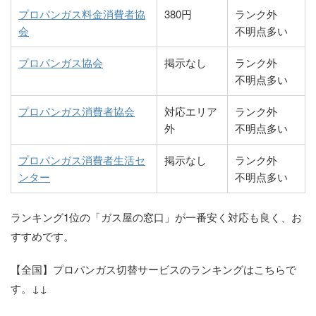
支店
プロパンガス料金消費者協
380円
ランク外
粟野プロパン商
83-785-0333
下関市豊北町大字粟
会
不明点多い
（株）ガスパル
83-976-0961
山口市小郡下郷217-
会
野4855-4
中国山口販売所
1
プロパンガス協会
掲示なし
ランク外
神田プロパンガ
83-786-0056
下関市豊北町大字神
不明点多い
（株）テイネン
83-941-0590
山口市下小鯖字京橋
ス商会
田1366－3
山陽 新山口営
プロパンガス消費者協会
対応エリア
ランク外
業所
（株）滝部石油
83-782-0051
下関市豊北町滝部
外
不明点多い
882-5
全農西日本エネ
836-38-8840
山口市阿知須6461-1
プロパンガス消費者生活セ
掲示なし
ランク外
ルギー（株）
尾崎商店
83-782-0024
下関市豊北町滝部
ンター
不明点多い
JAクミアイプ
456
ロパン山口宇部
ランキング1位の「ガス屋の窓口」が一番安く対応も良く、お
岸砿油（株）湯
83-776-0260
下関市豊浦町大字宇
販売所
玉事業所
賀7009-4
すすめです。
（有）中村石油
83-782-0332
下関市豊北町大字滝
【全国】プロパンガス切替サービスのランキングはこちらで
部460-1
す。↓↓
ホームタウン
83-786-1158
下関市豊北町大字阿