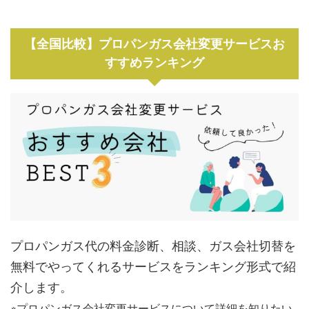
（有）
川字下市628-1
【全国比較】プロパンガス会社変更サービスお
山口県漁業協同
83-786-0244
下関市豊北町大字神
組合豊浦支店
すすめランキング
田3798-1
山口県漁業協同
83-772-0126
下関市豊浦町大字川
組合川棚支店
棚8406-4
山口県漁業協同
83-231-2211
下関市伊崎町1丁目
組合
4-24
プロパンガス代の料金診断、相談、ガス会社切替を
無料でやってくれるサービスをランキング形式で紹
介します。
※プロパンガス会社変更サービスについて詳細を知りたい