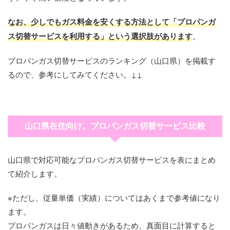
西日本液化ガス
838-22-2220
萩市大字椿326－1
（株）
3840-1
スメンテック美
2454－1
JAクミアイプ
（有）三榮プロ
83-231-4688
下関市筋川町1-6
統括支店
白木家電ガス
827-82-2581
岩国市玖珂町590-2
（株）萩支店
祢営業所
山口エルピーガ
83-924-6102
山口市宮野下1734-1
なお、少しでもガス料金を安くする方法として「プロパンガ
ロパン周南販売
パン
（株）
エフガス（株）
836-51-2611
宇部市大字西岐波
ス センター
山口県漁業協同
837-37-3111
長門市日置上字小港
所
ス切替サービスを利用する」という選択肢があります
。
イワタニ山陽
838-25-3600
萩市大字椿2327-1
1268-8
ヤマサンガス
837-58-0801
美祢市西厚保町本郷
（株）
瀬戸設備工業
83-253-1511
下関市幡生町1丁目6
組合黄波戸支店
2655-7
（有）西村商店
827-96-1131
岩国市美和町渋前
（株）萩営業所
（株）美祢営業
432-1
（株）ちゅうせ
834-21-0414
周南市入船町5-23
（株）
－1
プロパンガス切替サービスのランキング（山口県）を掲載す
631
（有）ユニテッ
836-54-4735
宇部市大字西岐波
所
（有）とよた商
83-922-1035
山口市宮島町1-15
西日本液化ガス
837-25-3580
長門市湯本三反田
き徳山営業所
石田燃料店
8387-6-2144
萩市大字須佐4291
るので、参考にしてみてください。↓↓
ク
1606-3
店
（有）森田商店
83-266-3838
下関市彦島江の浦町
（株）長門営業
870－1
鮎川商店
827-73-0055
岩国市錦町須川
美祢LPガス事
837-57-0003
美祢市豊田前町麻生
2丁目6-12
所
川上石油（有）
838-54-2050
3108-7
萩市川上453
山口合同ガス
836-31-0141
宇部市港町1丁目14-
業協同組合
上1326
全農西日本エネ
83-902-6900
山口市泉町1-37
（株）宇部支店
35
ルギー（株）
（有）山崎商店
83-223-9636
下関市大坪本町36-
藤井物産（株）
837-32-1620
長門市油谷久富字松
（有）錦プロパ
藤野商店
827-72-3100
838-52-0031
岩国市錦町広瀬1120
萩市大字福井下4758
三原商店
837-64-0043
美祢市秋芳町別府
山口県在住向け。プロパンガス切替サービス比較
JAクミアイプ
15
油谷充てん工場
崎48-3
ン
－4
（有）船木プロ
836-67-0075
宇部市船木670-1
1630
ロパン山口中央
パン
販売所
関門ガス商会
83-254-1870
下関市武久町2丁目
兼近商店
（有）サカモト
827-84-0174
8387-2-0121
岩国市周東町下久原
萩市大字下田万1231
山口県で対応可能なプロパンガス切替サービスを表にまとめ
8-21
石油
1291
－1
山口・アポロガ
836-67-1439
宇部市大字船木簑田
て紹介します。
全農西日本エネ
83-952-0200
山口市阿東地福上
ス（株）船木営
319-4
ルギー（株）
（有）下関燃料
83-257-1253
2363-3
下関市楠乃5丁目9-8
（有）三浦石油
藤村商店
827-76-0331
8387-2-0315
岩国市美川町四馬神
萩市大字下田万1000
業所
※ただし、従量単価（実績）についてはあくまで参考値になり
JAクミアイプ
店
1062-12
ます。
大下米穀店
―
下関市松屋上町１丁
ロパン地福販売
東横化学（株）
836-67-1123
宇部市東万倉神元
目3－5
プロパンガスは日々値動きがあるため、真面目に計算すると
上原商店
所
827-74-0108
岩国市錦町宇佐郷
九州・山口支社
200192-3