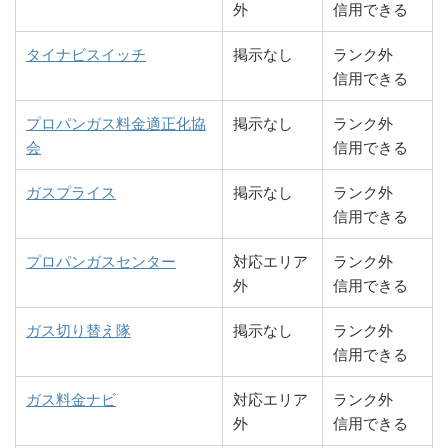
外
信用できる
目17-12
山田日之出ガス
83-249-3222
下関市王司本町3丁
タイナビスイッチ
掲示なし
ランク外
（株）ナカシマ
（株）下関支店
83-984-2434
山口市秋穂東6039
目2-7
信用できる
（株）三友山口
イワタニ山陽
836-65-2139
83-242-1700
山口市阿知須3258-2
下関市王司上町2丁
プロパンガス料金適正化協
掲示なし
ランク外
南出張所
（株）下関営業
目5-7
会
信用できる
所
上野商店
836-65-2142
山口市阿知須3347
ガスプライス
掲示なし
ランク外
伊藤忠エネクス
83-248-6320
下関市王司神田6丁
信用できる
イワタニ山陽
83-989-2166
山口市嘉川3439-4
ホームライフ西
目1－18
（株）山口支店
日本（株）下関
プロパンガスセンター
対応エリア
ランク外
営業所
外
信用できる
全農西日本エネ
83-988-0630
山口市佐山字物流産
ルギー（株）山
業団地南1200-1
西日本液化ガス
83-223-2112
下関市本町3丁目1－
ガス切り替え隊
掲示なし
ランク外
口LPガスセン
（株）
1
信用できる
ター
（株）ツバメガ
83-252-0928
下関市稗田西町10－
ガス料金ナビ
対応エリア
ランク外
岩谷産業（株）
83-988-1120
山口市佐山字村山
スフロンティア
7
外
信用できる
エネルギー山口
747-6
山口支店