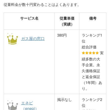
1152
従量料金が数十円変わることはよくあります。
山口営業所
（有）新地燃料
83-245-2345
下関市長府松原町4-
エネックス
83-928-2866
山口市吉敷下東3丁
6
コーアガス玖北
（株）山口営業
827-75-2235
岩国市本郷町本郷
目2-12
（株）西日本ガ
836-43-7996
宇部市恩田町3丁目
サービス名
従量単価
備考
（株）
所
1396-1
スライフ
2-8
（実績）
防長液化ガス販
83-248-2288
下関市王司南町1-20
売（株）
全農西日本エネ
マルヰガス山口
827-81-0170
83-941-3777
岩国市玖珂町5133-1
山口市下小鯖3936-1
380円
ランキング1
ルギー（株）
（株）
ガス屋の窓口
位
（株）新日本エ
83-252-5054
下関市綾羅木本町7
JAクミアイプ
総合評価
ンジニアリング
丁目9-1
西日本液化ガス
83-933-0890
山口市大内千坊4丁
ロパン岩国販売
実
（株） 防府支
目7-1
所
（株）ツバメガ
83-252-0928
下関市稗田西町10-7
績多数の大
店山口営業所
ス山口下関支店
手企業。永
山田日之出ガス
827-28-5472
岩国市周東町上久原
久価格保証
高山石油ガス
83-972-0039
山口市小郡下郷2252
（株） 周東営
605-6
全農西日本エネ
83-288-0432
下関市菊川町大字吉
と返金保証
（株）小郡中央
業所
ルギー（株）
賀2109
（1年間）あ
営業所
JAクミアイプ
り。
イワタニ山陽
827-84-0082
岩国市周東町下久原
ロパン下関販売
小郡製氷（株）
83-972-0249
山口市小郡下郷849
（株） 周南東
1652
所
掲示なし
ランキング2
営業所
エネピ
ヤマサンガス
83-984-4553
山口市秋穂東6253
位
（enepi）