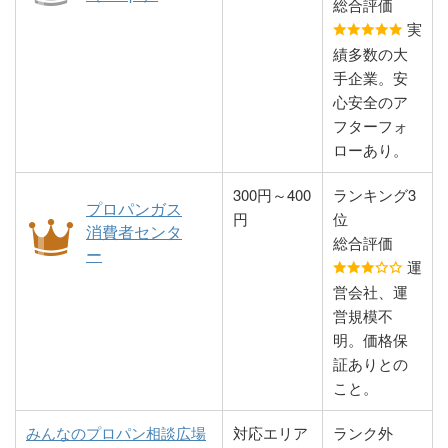
（有）澤崎商店
83-222-6609
下関市長崎町1丁目
（株） 秋穂営
総合評価
伊藤忠エネクス
827-84-5010
岩国市周東町上久原
10-4
業所
実
ホームライフ西
字下田308-3
績多数の大
日本（株）玖珂
（株）豊田石油
83-766-2992
下関市豊田町大字中
高山石油ガス
83-972-1030
山口市小郡上郷2296
手企業。安
営業所
店西市バイパス
村3-1
（株） 小郡充
－45
心安全のア
給油所
填所
フターフォ
ローあり。
（有）丸山商事
83-266-2886
下関市彦島江の浦町
高山石油ガス
836-65-2078
山口市阿知須4248
9丁目1-20
（株） 亀村営
300円～400
ランキング3
プロパンガス
業所
円
位
消費者センタ
（株）テクノス
83-233-1632
下関市椋野町2丁目
総合評価
ー
3-15
（株）タムラ
83-972-0154
山口市小郡下郷1650
運
－1
営会社、運
西日本液化ガス
83-249-0066
下関市長府扇町3-30
営規模不
（株）下関支店
小郡ガス（株）
83-972-1672
山口市小郡上郷2296
明。価格保
－45
証ありとの
ENEOSグロー
83-263-6100
下関市秋根北町10-
こと。
ブエナジー
25
江本燃料
836-65-2058
山口市阿知須3528
（株）関門営業
みんなのプロパン相談広場
対応エリア
ランク外
（株）マダ
所
83-972-0900
山口市小郡新町１丁