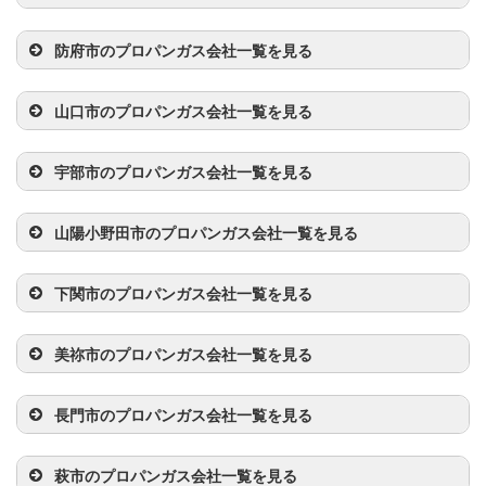
中村米穀店
820-76-0812
大島郡周防大島町家
所
ENEOSグロー
827-22-7151
岩国市装束町5丁目
（株）下松石油
833-41-0376
下松市潮音町8丁目
房1596
ブエナジー
3-30
事業者名
電話番号
所在地
（有）田原石油
833-79-0600
光市室積東ノ庄14-
晃和興産（株）
820-22-1400
柳井市南町7丁目9-1
店
5-22
防府市のプロパンガス会社一覧を見る
晃和興産（株）
820-56-2267
熊毛郡平生町大字平
（株）岩国支店
店
23
（株）中原石油
820-78-0101
大島郡周防大島町大
平生営業所
生村598-1
徳山製氷（有）
834-21-0726
周南市速玉町7-7
柳井コンロ商会
820-22-0212
柳井市中央2丁目6-5
事業者名
電話番号
所在地
双葉商店
833-53-0015
下松市大字下谷173
店
字西方1958-25
広島ガス西中国
827-21-0402
岩国市今津町2丁目
（株）三友光出
833-71-0330
光市中央5丁目3-22
山口市のプロパンガス会社一覧を見る
礒部商店
820-56-2051
熊毛郡平生町大字平
（有）神代商会
834-21-0320
周南市代々木通り1
（株）岩国営業
1-22
張所マツオ
（株）周南瓦斯
820-22-3529
柳井市新天地1-5
（株）三友
835-23-6331
防府市大字新田字西
上田商店
833-41-0897
下松市大手町3丁目
（有）尾川プロ
820-74-2112
大島郡周防大島町大
生町229
事業者名
電話番号
所在地
丁目9
所
センター
中ノ町166
1-7
宇部市のプロパンガス会社一覧を見る
パン
字小松1785
高山石油ガス
833-71-0770
光市浅江5丁目14-18
清水石油店
820-62-1010
熊毛郡上関町室津
前田産業（株）
835-52-0041
山口市徳地堀1754
重永商店
834-21-2247
周南市西松原3丁目
富士産業（株）
827-21-2615
岩国市山手町4丁目
（株）光営業所
三和ガス（株）
820-22-3120
柳井市南町2丁目3-8
事業者名
電話番号
所在地
（有）小林石油
835-22-2743
防府市大字田島318-
（株）三友周南
833-41-1687
下松市潮音町3丁目
山本プロパン店
820-74-2760
大島郡周防大島町西
671
3-13
4-3
山陽小野田市のプロパンガス会社一覧を見る
商会
2
営業所 下松プ
11-30
（株）土井商会
835-54-0718
山口市徳地島地1893
三蒲1831－1
轟産業（株）
820-48-2719
光市岩田2504－37
ベルダ（株）
820-45-3111
柳井市大字神代
（有）近本商会
836-31-6200
宇部市松山町4丁目
ロパン
事業者名
電話番号
所在地
（有）世山商店
820-56-2132
熊毛郡平生町大字平
－1
高山石油ガス
834-21-1720
周南市新宿通5丁目1
柱島プロパン
827-48-2010
岩国市柱島140－1
4107-1
7-13
（株）河村燃料
835-22-1445
防府市八王子2丁目
下関市のプロパンガス会社一覧を見る
（有）中本石油
820-77-1121
大島郡周防大島町大
生村820-1
（株）周南営業
－1
（株）中村商店
833-78-0123
光市室積4丁目11-1
店
2-4
高山石油ガス
833-43-3500
下松市大字平田111
小野田液化ガス
836-83-2239
山陽小野田市大字東
（有）ナカシマ
835-52-0048
山口市徳地堀1645-1
店
字東安下庄2822-10
高山石油ガス
827-21-5556
岩国市車町１丁目12
所
高山石油ガス
事業者名
820-22-2530
電話番号
柳井市余田2329
所在地
西日本石油化学
836-31-5533
宇部市浜町2丁目11-
（株）
販売（株）
高泊1561-5
吉見商店
820-52-2275
熊毛郡田布施町大字
美祢市のプロパンガス会社一覧を見る
（株）岩国営業
－25
（有）上野石油
833-77-1212
光市大字小周防
（株）柳井充填
（株）
18
高山石油ガス
835-23-6278
防府市大字植松字土
エネックス
835-56-0118
山口市徳地八坂707
榎本プロパン
820-77-1189
大島郡周防大島町東
波野379-18
（有）徳光燃料
834-21-2156
周南市西松原1丁目
所
ガス
1642-2
（株）クロスポ
83-282-1161
下関市小月茶屋2丁
所
（株） 防府充
手附72
（有）大日商事
833-44-8356
下松市大字末武上
事業者名
電話番号
所在地
（有）ナオ・ガ
836-83-8179
山陽小野田市叶松2
（株）徳地営業
－2
安下庄774-1
3-17
イント
目11-40
日興石油（株）
836-31-1641
宇部市北琴芝2丁目8
長門市のプロパンガス会社一覧を見る
填所
865-2
スメンテック
丁目17-10
秋月商店
820-62-0175
熊毛郡上関町大字長
所
高山石油ガス
827-41-0509
岩国市大字関戸747-
山本石油店
833-71-1454
光市光井1丁目3-20
（有）共石ガス
820-22-2766
柳井市古開作393-3
ガス事業部
－12
日興石油（株）
837-52-4200
美祢市大嶺町東分字
全農西日本エネ
820-73-0077
大島郡周防大島町大
島583
西日本液化ガス
834-25-1574
周南市大字久米字鳥
（株）岩国充填
1
事業者名
電話番号
所在地
山村商店
83-289-2003
下関市内日下1019－
防府日石ガス
835-22-0281
防府市大字植松字土
サンアセ（株）
833-43-5222
下松市大字平田379
美祢プロパン営
僧津1696
西日本液化ガス
836-83-2447
山陽小野田市大字小
中市屋商店
萩市のプロパンガス会社一覧を見る
83-954-0030
山口市阿東生雲中
ルギー（株）
字土居738-1
（株）前田商店
833-71-0233
光市浅江3丁目24－
（株） 周南支
越1140-4
所
秋元産業（株）
820-22-0248
柳井市天神17-10
3