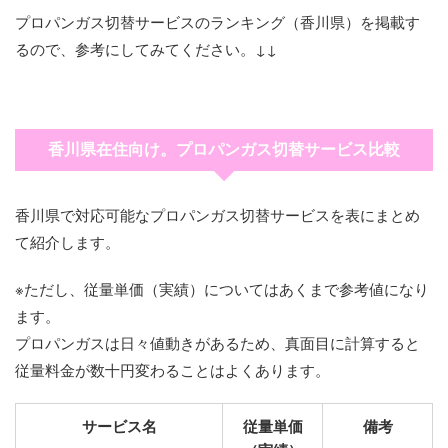
場
プロパンガス切替サービスのランキング（香川県）を掲載す
有限会社鎌田プロ
0877-22-
香川県丸亀市川西
三宅産業株式会社
0875-25-
香川県観音寺市出
植松金物店
087-874-
香川県高松市国分
内海石油有限会社
0879-82-
香川県小豆郡小豆
るので、参考にしてみてください。↓↓
内外プロパン株式
0879-25-
香川県東かがわ市
パン
3445
町北925-10
プロパン工場
6295
作町1204-1
0112
寺町新居1678
1191
島町草壁本町
会社／東讃営業所
0135
馬篠94
1053-2
平野プロパン
0877-23-
香川県丸亀市飯野
有限会社礒野商店
0875-27-
香川県観音寺市木
高橋石油株式会社
087-874-
香川県高松市国分
野崎産業有限会社
0879-33-
香川県東かがわ市
5589
町東分2337-1
8780
之郷町838-1
LPガスサービス
2143
寺町新名629-1
森勘商店
0879-82-
香川県小豆郡小豆
3374
引田1954-1
香川県在住向け。プロパンガス切替サービス比較
センター／国分寺
0170
島町苗羽甲1383-1
磯野プロパン販売
0877-22-
香川県丸亀市土器
高松マルヰガス株
0875-23-
香川県観音寺市植
店
有限会社三浦プロ
0879-25-
香川県東かがわ市
店
4188
町東9-178
式会社／西部営業
2921
田町216-4
小豆島プロパンガ
0879-75-
香川県小豆郡小豆
香川県で対応可能なプロパンガス切替サービスを表にまとめ
パン商会
2338
三本松252
所
末沢久夫商店
087-874-
香川県高松市国分
ス協同組合充填所
2332
島町池田3836
亀山石油株式会社
0877-23-
香川県丸亀市川西
て紹介します。
0054
寺町新居1181-2
大同ガス産業株式
0879-25-
香川県東かがわ市
／川西営業所
1888
町北1350-1
三宅産業株式会社
0875-25-
香川県観音寺市坂
会社／三本松営業
4528
水主4692
※ただし、従量単価（実績）についてはあくまで参考値になり
本社
4747
本町7-2-10
篠原プロパン
087-889-
香川県高松市香川
日本プロパンガス
0877-22-
香川県丸亀市昭和
所
ます。
1837
町大野70-1
株式会社／昭和町
4345
町14
石川金属工業株式
0875-25-
香川県観音寺市観
プロパンガスは日々値動きがあるため、真面目に計算すると
四国岩谷産業株式
0879-25-
香川県東かがわ市
工場
会社
2704
音寺町甲3108
油屋商店
087-893-
香川県高松市塩江
従量料金が数十円変わることはよくあります。
会社／白鳥営業所
5699
水主4638
0057
町上西乙558-1
日本プロパンガス
0877-23-
香川県丸亀市本町
三好石油株式会社
0875-54-
香川県観音寺市大
有限会社中松商店
0879-25-
香川県東かがわ市
株式会社本社事務
3131
105-1
サービス名
従量単価
備考
2163
野原町大野原
有限会社新輝商事
087-867-
香川県高松市室新
2471
三本松435
所