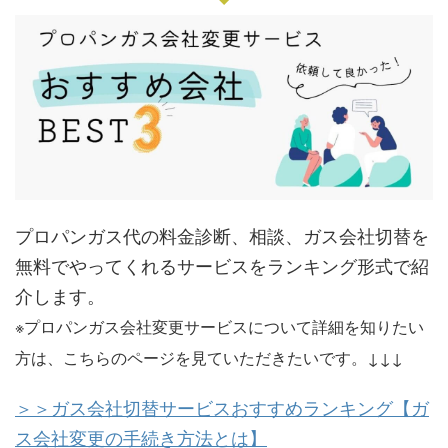
三井プロパン燃料
087-831-
香川県高松市宮脇
株式会社藤井プロ
0120-622-
香川県善通寺市上
店
4919
町1-1-5
パン
350
吉田町6-2-16
株式会社イシブチ
087-821-
香川県高松市丸の
中・四国エア・ウ
0877-49-
香川県綾歌郡宇多
／P事業部丸の内
7527
内10-22
ォーター株式会社
0531
津町2600-1
パーキング
平野屋
0877-49-
香川県綾歌郡宇多
株式会社中央プロ
087-865-
香川県高松市松縄
0803
津町2173
パン
0702
町1132-17
プロパンガス代の料金診断、相談、ガス会社切替を
有限会社讃岐ガス
0877-49-
香川県綾歌郡宇多
永光産業株式会社
087-861-
香川県高松市松島
3035
津町東分1361-4
無料でやってくれるサービスをランキング形式で紹
8793
町2-5-43
介します。
久米加株式会社／
087-876-
香川県綾歌郡綾川
香川県食糧事業協
087-851-
香川県高松市福岡
※プロパンガス会社変更サービスについて詳細を知りたい
滝宮営業所
0038
町滝宮451-1
同組合
0571
町3-17-22
方は、こちらのページを見ていただきたいです。↓↓↓
新高商事株式会社
087-877-
香川県綾歌郡綾川
ホープガス河野
087-822-
香川県高松市浜ノ
0528
町畑田708
＞＞ガス会社切替サービスおすすめランキング【ガ
0705
町60-25-412
ス会社変更の手続き方法とは】
福井清プロパン
087-876-
香川県綾歌郡綾川