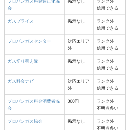
プロパンガス料金適正化協
掲示なし
ランク外
有限会社坂出ガス
0877-46-
香川県坂出市江尻
1441
北町170-3
会
信用できる
風呂センター
4984
町1534-1
デンキのタオカ
0875-72-
香川県三豊市高瀬
田中燃料
087-886-
香川県高松市円座
5093
町下勝間2155-1
ガスプライス
掲示なし
ランク外
全農エネルギー株
0877-47-
香川県坂出市林田
2020
町151-8
信用できる
式会社／坂出輸入
1331
町4285
株式会社ミサキテ
0875-73-
香川県三豊市高瀬
基地
有限会社ストアや
087-881-
香川県高松市飯田
クノサービス
4540
町比地425-1
プロパンガスセンター
対応エリア
ランク外
まもと
1234
町760-9
外
信用できる
株式会社国時燃料
0877-46-
香川県坂出市寿町
仁尾エルピーガス
0875-82-
香川県三豊市仁尾
店
2975
1-4-22
高松ハイタク事業
087-821-
香川県高松市朝日
協業組合
2208
町仁尾乙317-1
ガス切り替え隊
掲示なし
ランク外
協同組合
5122
町5-4-25
信用できる
株式会社ホームエ
0877-46-
香川県坂出市昭和
白川石油株式会社
0875-83-
香川県三豊市詫間
ネルギー四国
6230
町2-7-9
ガスのおちあい
087-845-
香川県高松市牟礼
3171
町詫間645-15
ガス料金ナビ
対応エリア
ランク外
9248
町牟礼2766-3
外
信用できる
有限会社中川設備
0877-46-
香川県坂出市本町
平野屋商店
0875-62-
香川県三豊市豊中
機器
2901
3-4-13
有限会社中條商事
087-841-
香川県高松市屋島
2013
町笠田笠岡1927-
プロパンガス料金消費者協
360円
ランク外
9811
西町1921-13
1-2
会
不明点多い
日本プロパンガス
0877-44-
香川県坂出市江尻
販売有限会社
2253
町333
出光ガスアンドラ
087-822-
香川県高松市番町
富士商会
0875-62-
香川県三豊市豊中
プロパンガス協会
掲示なし
ランク外
イフ株式会社／四
7627
1-6-1-11F
2032
町岡本2789
不明点多い
横井石油株式会社
0120-460-
香川県坂出市入船