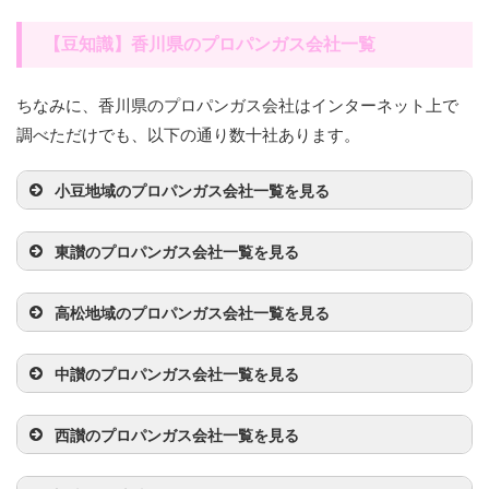
【豆知識】香川県のプロパンガス会社一覧
ちなみに、香川県のプロパンガス会社はインターネット上で
調べただけでも、以下の通り数十社あります。
小豆地域のプロパンガス会社一覧を見る
事業者名
電話番号
住所
東讃のプロパンガス会社一覧を見る
八木玄商店
0879-62-
香川県小豆郡土庄
事業者名
電話番号
住所
0658
町上庄1480-8
高松地域のプロパンガス会社一覧を見る
横井石油株式会社
087-894-
香川県さぬき市志
事業者名
電話番号
住所
横井石油株式会社
0879-62-
香川県小豆郡土庄
／志度営業所
0478
度3181
中讃のプロパンガス会社一覧を見る
／小豆営業所
1258
町乙1177
川西石油株式会社
087-837-
香川県高松市塩上
事業者名
電話番号
住所
久米加株式会社／
0879-42-
香川県さぬき市津
1888
町11-8
秋山プロパン
0879-68-
香川県小豆郡土庄
西讃のプロパンガス会社一覧を見る
津田営業所
3335
田町鶴羽1614
2111
町豊島家浦2268-1
伊藤忠エネクスホ
0877-58-
香川県丸亀市川西
事業者名
電話番号
住所
有限会社植原商店
087-889-
香川県高松市香川