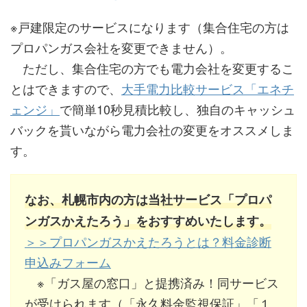
和田プロパン株式
087-841-
香川県高松市高松
0317
町滝宮1265-2
会社
9304
町2499-6
※戸建限定のサービスになります（集合住宅の方は
三好石油
087-876-
香川県綾歌郡綾川
プロパンガス会社を変更できません）。
株式会社サンガス
087-822-
香川県高松市城東
0322
町陶5693-1
8920
町2-14-19
ただし、集合住宅の方でも電力会社を変更するこ
とはできますので、
大手電力比較サービス「エネチ
株式会社JA香川
087-878-
香川県綾歌郡綾川
山本プロパン
087-882-
香川県高松市香西
ェンジ」
で簡単10秒見積比較し、独自のキャッシュ
県エネルギーサー
3311
町山田下2238-1
0525
南町107
ビス／綾歌LPガ
バックを貰いながら電力会社の変更をオススメしま
スセンター
石川商店
087-865-
香川県高松市木太
す。
0658
町1437-3
大同ガス産業株式
087-876-
香川県綾歌郡綾川
会社／南営業所
3377
町陶1749-3
藤岡商店
087-861-
香川県高松市木太
なお、札幌市内の方は当社サービス「プロパ
9679
町2570-1
有限会社久保太一
087-876-
香川県綾歌郡綾川
ンガスかえたろう」をおすすめいたします。
商店
0069
町滝宮546-1
中国工業株式会社
087-833-
香川県高松市中新
＞＞プロパンガスかえたろうとは？料金診断
／高松営業所
6095
町2-9-7F
申込みフォーム
四国アセチレン工
087-876-
香川県綾歌郡綾川
※「ガス屋の窓口」と提携済み！同サービス
業株式会社／高松
5778
町陶1500-36
株式会社藤田商店
087-867-
香川県高松市鹿角
営業所
が受けられます（「永久料金監視保証」「１
／高松支店
1925
町878-1