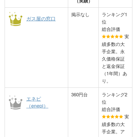
（実績）
3854-1
5966
町1052-1-2F
竹本石油株式会社
0879-25-
香川県東かがわ市
有限会社日本プロ
0877-98-
香川県丸亀市飯山
掲示なし
ランキング1
四国アストモスガ
0120-254-
香川県観音寺市観
有限会社木村燃料
087-851-
香川県高松市松福
ガス屋の窓口
LPG充填所
9125
湊1308-2
パンガス販売／飯
2644
町東小川842-1
位
ス株式会社／観音
371
音寺町1017-11-1F
店
2424
町2-10-12
山営業所
総合評価
寺営業所
竹本石油株式会社
0879-25-
香川県東かがわ市
実
株式会社フジイ産
087-847-
香川県高松市前田
本社
3040
松原520-5
亀山石油株式会社
0877-23-
香川県丸亀市昭和
日本プロパンガス
0875-27-
香川県観音寺市木
績多数の大
業
3456
東町432-1
3211
町15
販売有限会社／観
9771
之郷町499-15
手企業。永
三浦プロパン商会
0879-33-
香川県東かがわ市
音寺営業所
久価格保証
広瀬石油株式会社
087-847-
香川県高松市前田
／引田営業所
3514
引田127-8
株式会社アストモ
0877-59-
香川県坂出市林田
と返金保証
5660
西町85-10
スガスセンター四
5877
町4285-297
有限会社浦野石油
0875-72-
香川県三豊市高瀬
（1年間）あ
有限会社おはら
087-898-
香川県木田郡三木
国
店
4128
町下勝間2478-4
川並商店
087-889-
香川県高松市仏生
り。
5616
町氷上4043-3
1052
山町甲749-3
株式会社JA香川
0877-47-
香川県坂出市林田
有限会社冨士屋商
0875-63-
香川県三豊市山本
360円台
ランキング2
赤井商会
087-898-
香川県木田郡三木
エネピ
県エネルギーサー
4347
町番屋前4285
店
3428
町辻329-1
氷上屋燃料店
087-889-
香川県高松市仏生
位
1545
町平木9
（enepi）
ビスJAガスセン
0425
山町甲2518-5
総合評価
ター
白川商店
0875-72-
香川県三豊市高瀬
実
株式会社西丸石油
0120-399-
香川県木田郡三木
4915
町下勝間2786-1
安藤石油店
087-849-
香川県高松市東植
績多数の大
店本店
240
町鹿伏265-1
横井石油株式会社
0877-46-
香川県坂出市昭和
0256
田町2073-1
手企業。ア
／坂出基地
0458
町2-6-18
株式会社JA香川
0875-72-
香川県三豊市高瀬