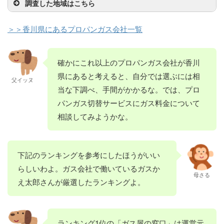
ームライフ西日本
6560
町北2295
久米加株式会社／
0879-52-
香川県さぬき市長
調査した地域はこちら
0552
町浅野872
緋田石油店
0879-68-
香川県小豆郡土庄
株式会社／丸亀営
長尾営業所
6172
尾西1058-4
松下住設株式会社
0875-25-
香川県観音寺市吉
3006
町豊島家浦2290-1
業所
＞＞香川県にあるプロパンガス会社一覧
3760
岡町714
内外プロパン株式
087-821-
香川県高松市朝日
谷商店
087-896-
香川県さぬき市小
会社
8154
町4-20-1
葛西プロパン
0879-62-
香川県小豆郡土庄
菱讃ガス株式会社
0877-86-
香川県丸亀市綾歌
0103
田1394-3
有限会社杉山商店
0875-52-
香川県観音寺市豊
3719
町淵崎甲1506-2
／丸亀営業所
6866
町岡田西1344
確かにこれ以上のプロパンガス会社が香川
ガス部
2176
浜町和田浜1510-3
有限会社斉藤燃料
087-867-
香川県高松市室新
有限会社丸山ガ
0879-42-
香川県さぬき市津
県にあると考えると、自分では選ぶには相
2710
町1054-3
八代商店
0879-62-
香川県小豆郡土庄
父イッヌ
四国ガス燃料株式
0877-23-
香川県丸亀市土器
ス・デンキ店
2025
田町津田1665-1
新田石油店
0875-27-
香川県観音寺市池
当な下調べ、手間がかかるな。では、プロ
0361
町甲719
会社／高松営業所
4234
町北2-63-3
6115
之尻町462-4
ナイスくぼ
087-881-
香川県高松市香西
パンガス切替サービスにガス料金について
浜野石油株式会社
087-894-
香川県さぬき市志
西讃出張所
2247
本町441-1
永和プロパン
0879-64-
香川県小豆郡土庄
相談してみようかな。
1156
度69-1
ナガイガス設備
0875-52-
香川県観音寺市豊
5320
町長浜甲1817-3
四国石油株式会社
0877-86-
香川県丸亀市綾歌
2303
浜町姫浜1312-1
下河プロパン
087-881-
香川県高松市鬼無
有限会社軒原石油
0879-43-
香川県さぬき市大
／中讃営業所
2111
町岡田東400
3767
町鬼無657-3
有限会社早川石油
0879-62-
香川県小豆郡土庄
3047
川町富田東32-1
下記のランキングを参考にしたほうがいい
堀口石油店
0875-54-
香川県観音寺市大
店／土庄給油所
2205
町淵崎甲2162-4
有限会社三木セキ
0877-98-
香川県丸亀市飯山
2172
野原町萩原723-4
らしいわよ。ガス会社で働いているガスか
伊丹産業株式会社
087-867-
香川県高松市多肥
菱讃ガス株式会社
0879-42-
香川県さぬき市津
ユ
2014
町下法軍寺689
母さる
／高松営業所
3000
下町1560-2
有限会社黒島商店
0879-82-
香川県小豆郡小豆
え太郎さんが厳選したランキングよ。
3316
田町津田1135
有限会社竹華石油
0875-54-
香川県観音寺市大
0426
島町苗羽甲1440-1
矢野商店
0877-86-
香川県丸亀市綾歌
2161
野原町大野原6189
湊商事株式会社ガ
087-821-
香川県高松市城東
株式会社栗生商店
0879-42-
香川県さぬき市津
3130
町岡田西283
ス部
4545
町1-2-22
八木石油株式会社
0879-82-
香川県小豆郡小豆
2531
田町津田1132
ランキング1位の「ガス屋の窓口」は運営元