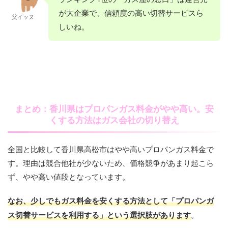
株式会社昭和燃料
0875-25-
香川県観音寺市柞
／第一給油所
0909
島町安田甲219-1
三宅商店
0877-22-
香川県丸亀市中津
が大企業で、信頼度の高い切替サービスら
1378
田町甲2272-5
十河商店
087-848-
香川県高松市十川
父イッヌ
四国アストモスガ
0879-52-
香川県さぬき市造
2053
町204
0257
西町280-1
しいね。
八木石油株式会社
0879-82-
香川県小豆郡小豆
ス株式会社／高松
5027
田是弘377-1
四国物産株式会社
0875-25-
香川県観音寺市柞
／西村本店
0156
島町西村甲2-4
有限会社三木石油
0877-28-
香川県丸亀市垂水
営業所
液化ガス部
2937
田町甲288-1
讃高物産株式会社
087-821-
香川県高松市朝日
7537
町2960-2
／高松朝日町エ
0023
町2-2-2
有限会社早川石油
0879-82-
香川県小豆郡小豆
出口産業株式会社
0879-52-
香川県さぬき市昭
株式会社藤田商店
0875-25-
香川県観音寺市坂
コ・ステーション
店
2205
島町安田甲230-4
四国アセチレン工
0877-28-
香川県丸亀市川西
3003
和3347-9
本社
4123
本町5-4-5
業株式会社ガスブ
5402
町南1
有限会社田中水道
087-874-
香川県高松市国分
有限会社ふだ中商
0879-82-
香川県小豆郡小豆
有限会社中川プロ
087-894-
香川県さぬき市志
ティック
藤川商店
0875-25-
香川県観音寺市昭
設備
1174
寺町新居349-4
店
0195
島町草壁本町552
まとめ：香川県はプロパンガス料金がやや高い。安
パン
1393
度1406-1
3029
和町3-9-3
くする方法はガス会社の切り替え
真鍋商事株式会社
0877-86-
香川県丸亀市綾歌
四国日通プロパン
087-826-
香川県高松市朝日
有限会社三好商店
0879-82-
香川県小豆郡小豆
有限会社白川設備
087-894-
香川県さぬき市志
2008
町栗熊東97
横山ガス店
0875-25-
香川県観音寺市昭
販売株式会社
0632
町4-14-28
0693
島町草壁本町591-
全国と比較して香川県高松市はやや高いプロパンガス料金で
1273
度912-3
0192
和町3-3-46
1
香川県中央液化ガ
0877-86-
香川県丸亀市綾歌
す。理由は競合他社が少ないため、価格競争があまり起こら
堀上商事株式会社
087-885-
香川県高松市円座
平岡酒店・LPガ
087-894-
香川県さぬき市志
ス保安事業協同組
2735
町岡田西1921
藤村ガス店
0875-25-
香川県観音寺市観
ず、やや高い値段となっています。
プロパン・オート
2449
町81-1
岩谷産業株式会社
0879-75-
香川県小豆郡小豆
ス販売部
0002
度347
合
3919
音寺町2498
ガス
／小豆島工場
0930
島町池田3918-1
なお、少しでもガス料金を安くする方法として「プロパンガ
日本プロパンガス
087-896-
香川県さぬき市小
株式会社伊賀燃料
0877-22-
香川県丸亀市中府
有限会社丸善商会
0875-25-
香川県観音寺市本
天雲石油株式会社
087-885-
香川県高松市檀紙
ス切替サービスを利用する」という選択肢があります
株式会社ヒダ
0879-75-
香川県小豆郡小豆
。
株式会社／志度工
0904
田947
1689
町5-2-2
0102
大町1517-1
夜間用
0788
町1302-5
0426
島町池田228-27