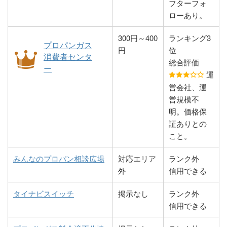
フターフォ
県エネルギーサー
2000
町上高瀬134-1
東亜プロパン有限
087-851-
香川県高松市番町
ローあり。
大信総業有限会社
0877-46-
香川県坂出市横津
ビス／三豊LPガ
会社
2494
2-6-17
1530
町3-5-1
スセンター
300円～400
ランキング3
プロパンガス
有限会社オオノガ
087-888-
香川県高松市多肥
円
位
有限会社鈴木設備
0877-46-
香川県坂出市横津
消費者センタ
太田屋
0875-67-
香川県三豊市財田
ス設備
1052
上町1112-11
総合評価
商会
2021
町1-2-17
ー
3155
町財田上6734
運
有限会社中原石油
087-889-
香川県高松市多肥
営会社、運
有限会社杉尾石油
0877-48-
香川県坂出市府中
株式会社吉田石油
0875-83-
香川県三豊市詫間
産業
0610
上町38-3
営規模不
店
0857
町969-1
店ガス部
4016
町松崎2805-2
明。価格保
有限会社百栄商会
087-843-
香川県高松市高松
証ありとの
有限会社浜崎栄一
0877-47-
香川県坂出市林田
山本商店
0875-72-
香川県三豊市三野
8484
町2173
こと。
燃料店
0708
町3559-1
5821
町吉津乙687-1
原田商事
087-841-
香川県高松市高松
みんなのプロパン相談広場
対応エリア
ランク外
林田石油株式会社
0877-45-
香川県坂出市入船
内田商店
0875-73-
香川県三豊市三野
9502
町2359
外
信用できる
石油ガス部
4411
町1-3-12
5463
町大見甲竹田
岡内商店
087-848-
香川県高松市十川
1223-2
タイナビスイッチ
掲示なし
ランク外
高橋孝信プロパン
0877-47-
香川県坂出市大屋
1105
西町420
信用できる
商店
0990
冨町2585-2
安藤八方軒
0875-72-
香川県三豊市高瀬
株式会社亀田石油
087-882-
香川県高松市香西
5047
町新名883-3