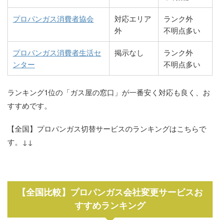
国支店
451
町1-1-2
株式会社三崎石油
0875-73-
香川県三豊市高瀬
プロパンガス消費者協会
対応エリア
ランク外
林田石油株式会社
087-882-
香川県高松市飯田
4540
町比地425-1
外
不明点多い
河合商店
0877-62-
香川県善通寺市原
／高松営業所
9170
町811-3
2432
田町1404
内外プロパン株式
0875-72-
香川県三豊市高瀬
プロパンガス消費者生活セ
掲示なし
ランク外
有限会社久保燃料
087-881-
香川県高松市香西
会社／西讃営業所
2296
町下勝間1400-6
ンター
不明点多い
町田プロパン店
0877-62-
香川県善通寺市善
2021
本町264
0155
通寺町5-1-22
サーンガス四国株
0875-63-
香川県三豊市山本
横井石油株式会社
087-851-
香川県高松市番町
式会社／観音寺営
4252
町財田西746
ランキング1位の「ガス屋の窓口」が一番安く対応も良く、お
有限会社善通寺ガ
0877-62-
香川県善通寺市上
／高松営業所
6077
1-9-17
業所
すすめです。
ス
0374
吉田町4-9-39
四国石油株式会社
087-831-
香川県高松市藤塚
矢田産業株式会社
0120-152-
香川県三豊市高瀬
【全国】プロパンガス切替サービスのランキングはこちらで
株式会社富田商店
0877-73-
香川県善通寺市大
本社
7221
町1-3-28
855
町比地中1423
す。↓↓
／善通寺SS
2327
麻町347-1
香川ダイイチガス
087-871-
香川県高松市庵治
日本プロパンガス
0875-83-
香川県三豊市詫間
有限会社善商
0877-62-
香川県善通寺市南
5488
町丸山6391-134
株式会社／詫間工
6777
町詫間松下6902
1012
町3-1-14
場
株式会社イシブチ
087-831-
香川県高松市栗林
【全国比較】プロパンガス会社変更サービスお
高野ガス器具セン
0877-62-
香川県善通寺市上
5126
町2-1-3
すすめランキング
ター
0162
吉田町1-9-3