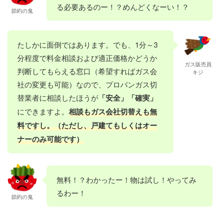
る必要あるのー！？めんどくなーい！？
節約の鬼
たしかに面倒ではあります。でも、1分～3
分程度で料金相談および適正価格かどうか
ガス販売員
判断してもらえる窓口（希望すればガス会
キジ
社の変更も可能）なので、プロパンガス切
替業者に相談したほうが
「安全」「確実」
にできますよ。
相談もガス会社切替えも無
料ですし。（ただし、戸建てもしくはオー
ナーのみ可能です）
無料！？わかったー！物は試し！やってみ
るわー！
節約の鬼