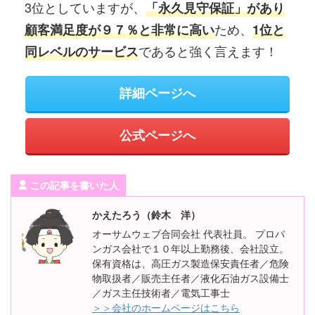
3位としていますが、
「永久見守保証」があり
ため、
顧客満足度が９７％と非常に高い
1位と
であると強く言えます！
同レベルのサービス
詳細ページへ
公式ページへ
この記事を書いた人
かえたろう（鈴木 洋）
オーサムウェブ合同会社 代表社員。 プロパ
ンガス会社で１０年以上勤務後、会社設立。
保有資格は、高圧ガス製造保安責任者／危険
物取扱者／販売主任者／液化石油ガス設備士
／ガス主任技術者／電気工事士
＞＞会社のホームページはこちら