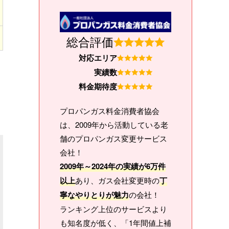
総合評価
対応エリア
実績数
料金期待度
プロパンガス料金消費者協会
は、2009年から活動している老
舗のプロパンガス変更サービス
会社！
2009年～2024年の実績が6万件
以上
あり、ガス会社変更時の
丁
寧なやりとりが魅力
の会社！
ランキング上位のサービスより
も知名度が低く、「1年間値上補