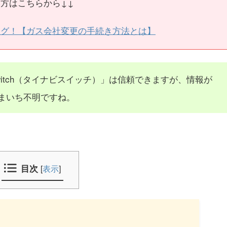
方はこちらから↓↓
ング！【ガス会社変更の手続き方法とは】
itch（タイナビスイッチ）」は信頼できますが、情報が
まいち不明ですね。
目次
[
表示
]