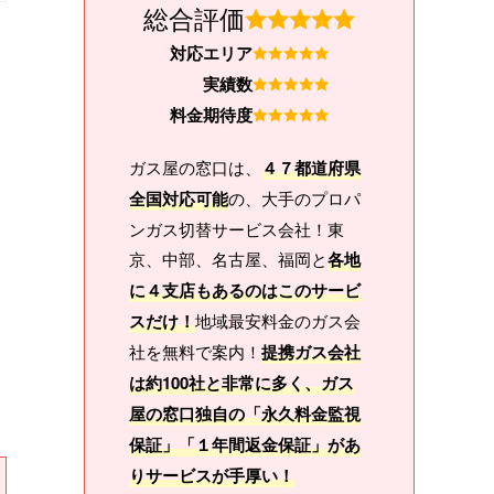
総合評価
対応エリア
実績数
料金期待度
ガス屋の窓口は、
４７都道府県
全国対応可能
の、大手のプロパ
ンガス切替サービス会社！東
京、中部、名古屋、福岡と
各地
に４支店もあるのはこのサービ
スだけ！
地域最安料金のガス会
社を無料で案内！
提携ガス会社
は約100社と非常に多く、ガス
屋の窓口独自の「永久料金監視
保証」「１年間返金保証」があ
りサービスが手厚い！