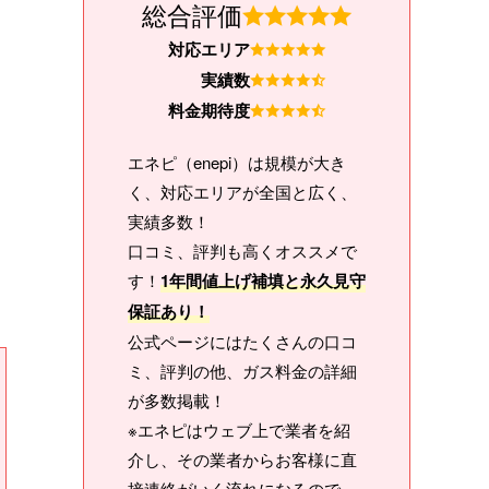
総合評価
対応エリア
実績数
料金期待度
エネピ（enepi）は規模が大き
く、対応エリアが全国と広く、
実績多数！
口コミ、評判も高くオススメで
す！
1年間値上げ補填と永久見守
保証あり！
公式ページにはたくさんの口コ
ミ、評判の他、ガス料金の詳細
が多数掲載！
※エネピはウェブ上で業者を紹
介し、その業者からお客様に直
接連絡がいく流れになるので、