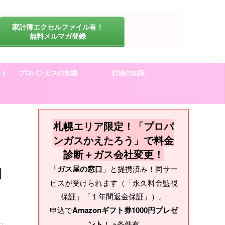
家計簿エクセルファイル有！
無料メルマガ登録
ート
プロパンガスの知識
灯油の知識
札幌エリア限定！「プロパ
ンガスかえたろう」で料金
診断＋ガス会社変更！
「
ガス屋の窓口
」と提携済み！同サー
切
ビスが受けられます（「永久料金監視
保証」「１年間返金保証」）。
申込で
Amazonギフト券1000円プレゼ
ント
！ ※条件有