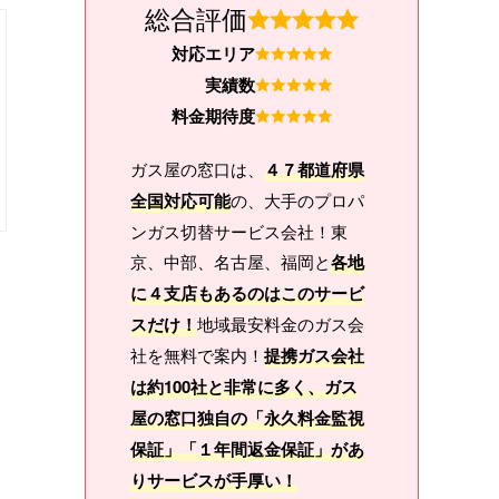
総合評価
対応エリア
実績数
料金期待度
ガス屋の窓口は、
４７都道府県
全国対応可能
の、大手のプロパ
ンガス切替サービス会社！東
京、中部、名古屋、福岡と
各地
に４支店もあるのはこのサービ
スだけ！
地域最安料金のガス会
社を無料で案内！
提携ガス会社
は約100社と非常に多く、ガス
屋の窓口独自の「永久料金監視
保証」「１年間返金保証」があ
りサービスが手厚い！