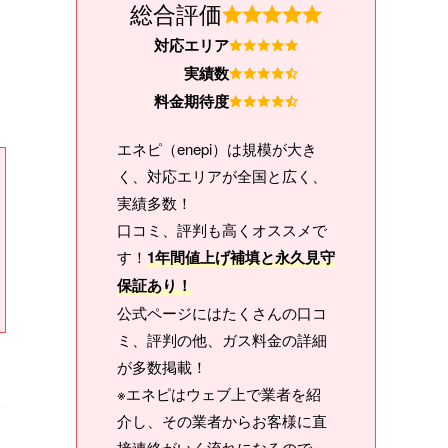
総合評価
対応エリア
実績数
料金期待度
エネピ（enepi）は規模が大き
く、対応エリアが全国と広く、
実績多数！
口コミ、評判も高くオススメで
す！
1年間値上げ補填と永久見守
保証あり！
公式ページにはたくさんの口コ
ミ、評判の他、ガス料金の詳細
が多数掲載！
※エネピはウェブ上で業者を紹
介し、その業者からお客様に直
接連絡がいく流れになるので、