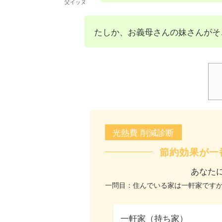
父イッヌ
たしか、お義母さんの妹さんがそ
光熱費 削減診断
節約効果が一
あなた
一問目：住んでいる家は一軒家です
一軒家（持ち家）