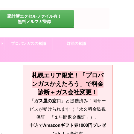
家計簿エクセルファイル有！
無料メルマガ登録
ート
プロパンガスの知識
灯油の知識
札幌エリア限定！「プロパ
ンガスかえたろう」で料金
診断＋ガス会社変更！
「
ガス屋の窓口
」と提携済み！同サー
ビスが受けられます（「永久料金監視
保証」「１年間返金保証」）。
申込で
Amazonギフト券1000円プレゼ
ント
！ ※条件有