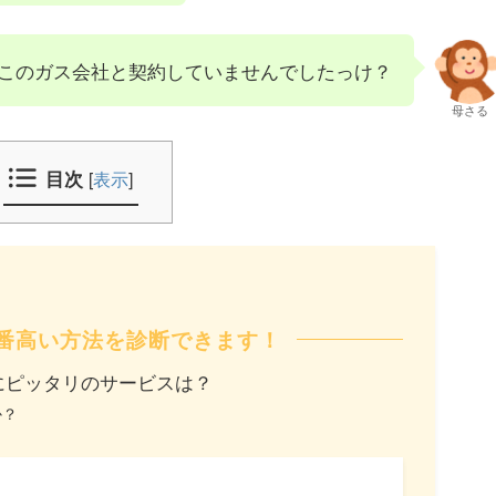
このガス会社と契約していませんでしたっけ？
母さる
目次
[
表示
]
番高い方法を診断できます！
にピッタリのサービスは？
か？