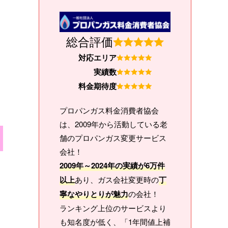
総合評価
対応エリア
実績数
料金期待度
プロパンガス料金消費者協会
は、2009年から活動している老
舗のプロパンガス変更サービス
会社！
2009年～2024年の実績が6万件
以上
あり、ガス会社変更時の
丁
寧なやりとりが魅力
の会社！
ランキング上位のサービスより
も知名度が低く、「1年間値上補