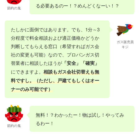
る必要あるのー！？めんどくなーい！？
節約の鬼
たしかに面倒ではあります。でも、1分～3
分程度で料金相談および適正価格かどうか
ガス販売員
判断してもらえる窓口（希望すればガス会
キジ
社の変更も可能）なので、プロパンガス切
替業者に相談したほうが
「安全」「確実」
にできますよ。
相談もガス会社切替えも無
料ですし。（ただし、戸建てもしくはオー
ナーのみ可能です）
無料！？わかったー！物は試し！やってみ
るわー！
節約の鬼