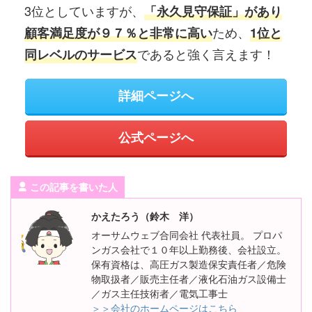
3位としていますが、
「永久見守保証」があり
ため、
顧客満足度が９７％と非常に高い
1位と
であると強く言えます！
同レベルのサービス
詳細ページへ
公式ページへ
この記事を書いた人
かえたろう（鈴木 洋）
オーサムウェブ合同会社 代表社員。 プロパ
ンガス会社で１０年以上勤務後、会社設立。
保有資格は、高圧ガス製造保安責任者／危険
物取扱者／販売主任者／液化石油ガス設備士
／ガス主任技術者／電気工事士
＞＞会社のホームページはこちら