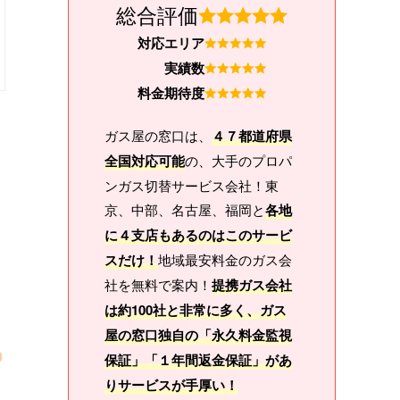
総合評価
対応エリア
実績数
料金期待度
ガス屋の窓口は、
４７都道府県
全国対応可能
の、大手のプロパ
ンガス切替サービス会社！東
京、中部、名古屋、福岡と
各地
に４支店もあるのはこのサービ
スだけ！
地域最安料金のガス会
社を無料で案内！
提携ガス会社
は約100社と非常に多く、ガス
屋の窓口独自の「永久料金監視
保証」「１年間返金保証」があ
りサービスが手厚い！