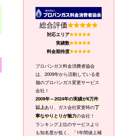
総合評価
対応エリア
実績数
料金期待度
プロパンガス料金消費者協会
は、2009年から活動している老
舗のプロパンガス変更サービス
会社！
2009年～2024年の実績が6万件
以上
あり、ガス会社変更時の
丁
寧なやりとりが魅力
の会社！
ランキング上位のサービスより
も知名度が低く、「1年間値上補