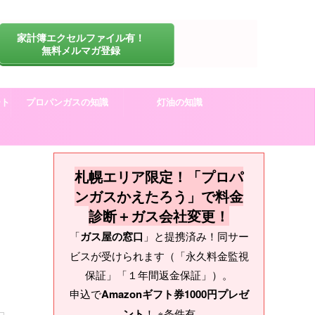
家計簿エクセルファイル有！
無料メルマガ登録
ート
プロパンガスの知識
灯油の知識
札幌エリア限定！「プロパ
ンガスかえたろう」で料金
診断＋ガス会社変更！
「
ガス屋の窓口
」と提携済み！同サー
ビスが受けられます（「永久料金監視
保証」「１年間返金保証」）。
申込で
Amazonギフト券1000円プレゼ
ント
！ ※条件有