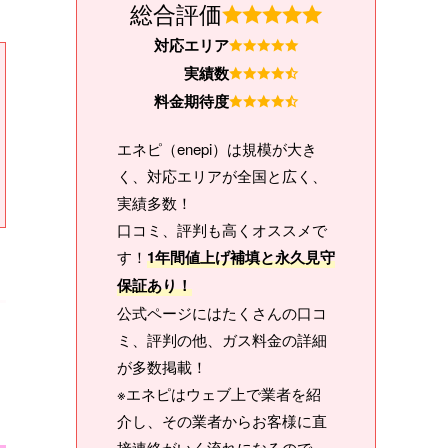
総合評価
対応エリア
実績数
料金期待度
エネピ（enepi）は規模が大き
く、対応エリアが全国と広く、
実績多数！
口コミ、評判も高くオススメで
す！
1年間値上げ補填と永久見守
保証あり！
公式ページにはたくさんの口コ
ミ、評判の他、ガス料金の詳細
が多数掲載！
※エネピはウェブ上で業者を紹
介し、その業者からお客様に直
接連絡がいく流れになるので、