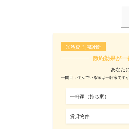
光熱費 削減診断
節約効果が一
あなた
一問目：住んでいる家は一軒家です
一軒家（持ち家）
賃貸物件