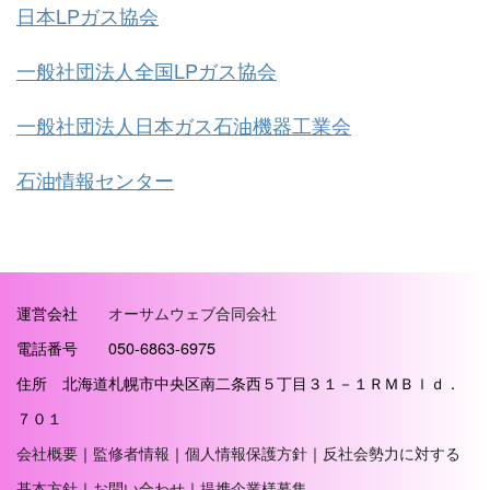
日本LPガス協会
一般社団法人全国LPガス協会
一般社団法人日本ガス石油機器工業会
石油情報センター
運営会社
オーサムウェブ合同会社
電話番号 050-6863-6975
住所 北海道札幌市中央区南二条西５丁目３１－１ＲＭＢｌｄ．
７０１
会社概要
｜
監修者情報
｜
個人情報保護方針
｜
反社会勢力に対する
基本方針
｜
お問い合わせ
｜
提携企業様募集