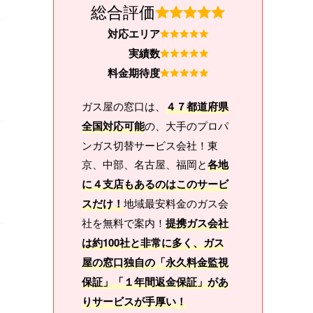
総合評価
対応エリア
実績数
料金期待度
ガス屋の窓口は、
４７都道府県
全国対応可能
の、大手のプロパ
ンガス切替サービス会社！東
京、中部、名古屋、福岡と
各地
に４支店もあるのはこのサービ
スだけ！
地域最安料金のガス会
社を無料で案内！
提携ガス会社
は約100社と非常に多く、ガス
屋の窓口独自の「永久料金監視
保証」「１年間返金保証」があ
りサービスが手厚い！