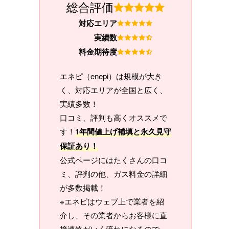
総合評価
対応エリア
実績数
料金期待度
エネピ（enepi）は規模が大き
く、対応エリアが全国と広く、
実績多数！
口コミ、評判も高くオススメで
す！
1年間値上げ補填と永久見守
保証あり！
公式ページにはたくさんの口コ
ミ、評判の他、ガス料金の詳細
が多数掲載！
※エネピはウェブ上で業者を紹
介し、その業者からお客様に直
接連絡がいく流れになるので、