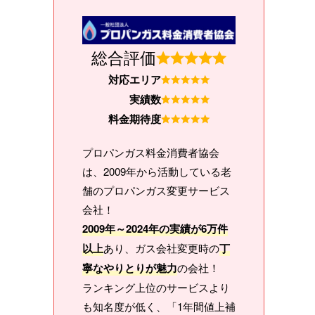
総合評価
対応エリア
実績数
料金期待度
プロパンガス料金消費者協会
は、2009年から活動している老
舗のプロパンガス変更サービス
会社！
2009年～2024年の実績が6万件
以上
あり、ガス会社変更時の
丁
寧なやりとりが魅力
の会社！
ランキング上位のサービスより
も知名度が低く、「1年間値上補