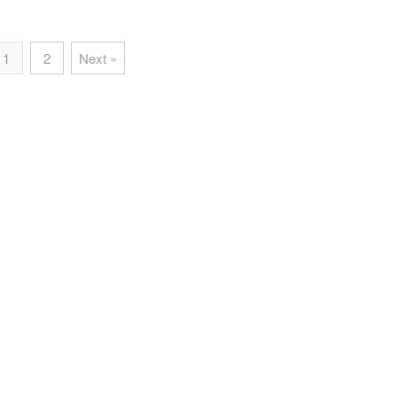
1
2
Next »