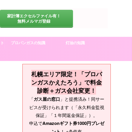
家計簿エクセルファイル有！
無料メルマガ登録
ート
プロパンガスの知識
灯油の知識
札幌エリア限定！「プロパ
ンガスかえたろう」で料金
診断＋ガス会社変更！
「
ガス屋の窓口
」と提携済み！同サー
ビスが受けられます（「永久料金監視
保証」「１年間返金保証」）。
申込で
Amazonギフト券1000円プレゼ
ント
！ ※条件有