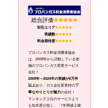
総合評価
対応エリア
実績数
料金期待度
プロパンガス料金消費者協会
は、2009年から活動している老
舗のプロパンガス変更サービス
会社！
2009年～2024年の実績が6万件
以上
あり、ガス会社変更時の
丁
寧なやりとりが魅力
の会社！
ランキング上位のサービスより
も知名度が低く、「1年間値上補