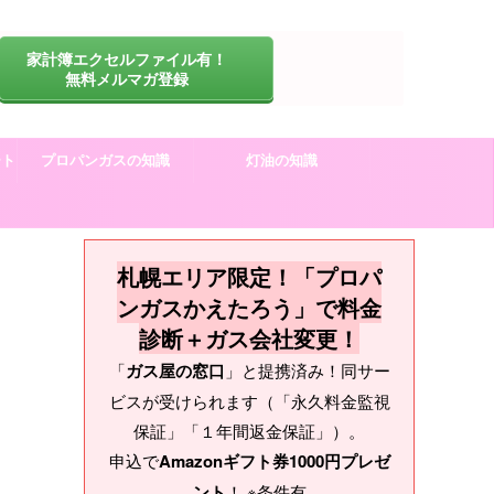
家計簿エクセルファイル有！
無料メルマガ登録
ート
プロパンガスの知識
灯油の知識
札幌エリア限定！「プロパ
ンガスかえたろう」で料金
診断＋ガス会社変更！
「
ガス屋の窓口
」と提携済み！同サー
ビスが受けられます（「永久料金監視
保証」「１年間返金保証」）。
申込で
Amazonギフト券1000円プレゼ
ント
！ ※条件有