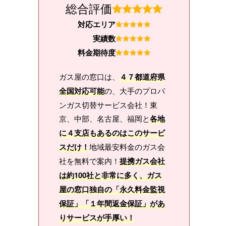
総合評価
対応エリア
実績数
料金期待度
ガス屋の窓口は、
４７都道府県
全国対応可能
の、大手のプロパ
ンガス切替サービス会社！東
京、中部、名古屋、福岡と
各地
に４支店もあるのはこのサービ
スだけ！
地域最安料金のガス会
社を無料で案内！
提携ガス会社
は約100社と非常に多く、ガス
屋の窓口独自の「永久料金監視
保証」「１年間返金保証」があ
りサービスが手厚い！