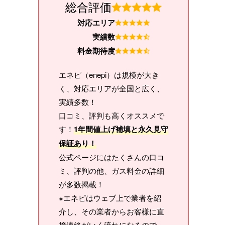
総合評価
対応エリア
実績数
料金期待度
エネピ（enepi）は規模が大き
く、対応エリアが全国と広く、
実績多数！
口コミ、評判も高くオススメで
す！
1年間値上げ補填と永久見守
保証あり！
公式ページにはたくさんの口コ
ミ、評判の他、ガス料金の詳細
が多数掲載！
※エネピはウェブ上で業者を紹
介し、その業者からお客様に直
接連絡がいく流れになるので、