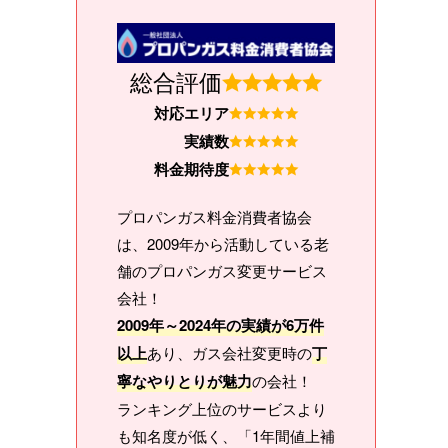
総合評価
対応エリア
実績数
料金期待度
プロパンガス料金消費者協会
は、2009年から活動している老
舗のプロパンガス変更サービス
会社！
2009年～2024年の実績が6万件
以上
あり、ガス会社変更時の
丁
寧なやりとりが魅力
の会社！
ランキング上位のサービスより
も知名度が低く、「1年間値上補