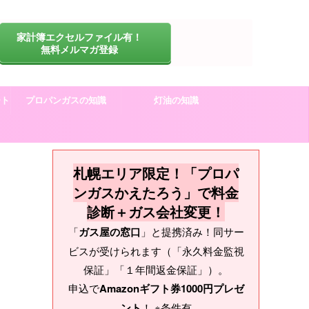
家計簿エクセルファイル有！
無料メルマガ登録
ート
プロパンガスの知識
灯油の知識
札幌エリア限定！「プロパ
ンガスかえたろう」で料金
診断＋ガス会社変更！
「
ガス屋の窓口
」と提携済み！同サー
ビスが受けられます（「永久料金監視
保証」「１年間返金保証」）。
申込で
Amazonギフト券1000円プレゼ
ント
！ ※条件有