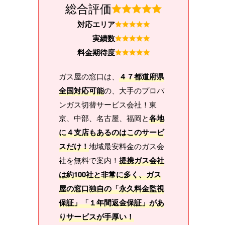
総合評価
対応エリア
実績数
料金期待度
ガス屋の窓口は、
４７都道府県
全国対応可能
の、大手のプロパ
ンガス切替サービス会社！東
京、中部、名古屋、福岡と
各地
に４支店もあるのはこのサービ
スだけ！
地域最安料金のガス会
社を無料で案内！
提携ガス会社
は約100社と非常に多く、ガス
屋の窓口独自の「永久料金監視
保証」「１年間返金保証」があ
りサービスが手厚い！