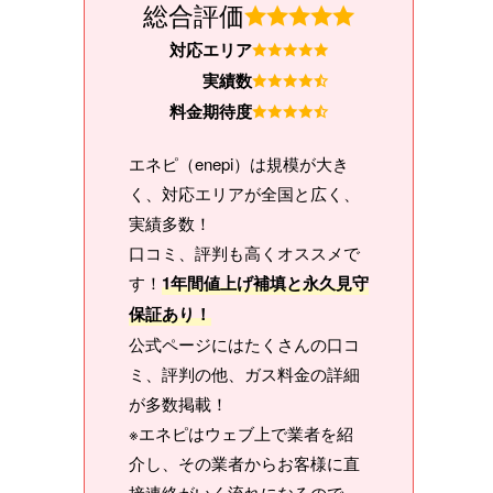
総合評価
対応エリア
実績数
料金期待度
エネピ（enepi）は規模が大き
く、対応エリアが全国と広く、
実績多数！
口コミ、評判も高くオススメで
す！
1年間値上げ補填と永久見守
保証あり！
公式ページにはたくさんの口コ
ミ、評判の他、ガス料金の詳細
が多数掲載！
※エネピはウェブ上で業者を紹
介し、その業者からお客様に直
接連絡がいく流れになるので、