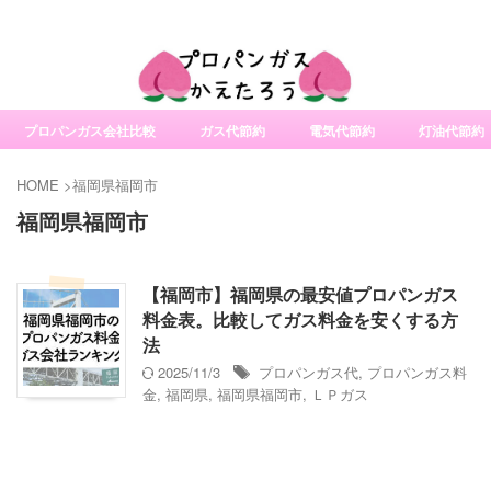
社変更サービスの比較・口コミ・評判
プロパンガス会社比較
ガス代節約
電気代節約
灯油代節約
HOME
>
福岡県福岡市
福岡県福岡市
【福岡市】福岡県の最安値プロパンガス
料金表。比較してガス料金を安くする方
法
2025/11/3
プロパンガス代
,
プロパンガス料
金
,
福岡県
,
福岡県福岡市
,
ＬＰガス