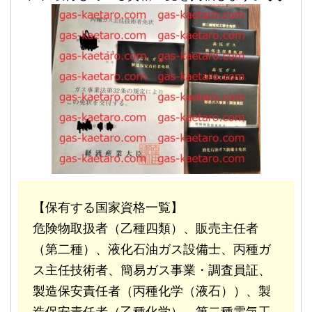
【保有する国家資格一覧】
危険物取扱者（乙種四類）、販売主任者
（第二種）、液化石油ガス設備士、丙種ガ
ス主任技術者、簡易ガス事業・調査員証、
製造保安責任者（丙種化学（液石））、製
造保安責任者（乙種化学）、第二種電気工