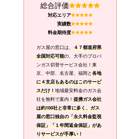
総合評価
対応エリア
実績数
料金期待度
ガス屋の窓口は、
４７都道府県
全国対応可能
の、大手のプロパ
ンガス切替サービス会社！東
京、中部、名古屋、福岡と
各地
に４支店もあるのはこのサービ
スだけ！
地域最安料金のガス会
社を無料で案内！
提携ガス会社
は約100社と非常に多く、ガス
屋の窓口独自の「永久料金監視
保証」「１年間返金保証」があ
りサービスが手厚い！