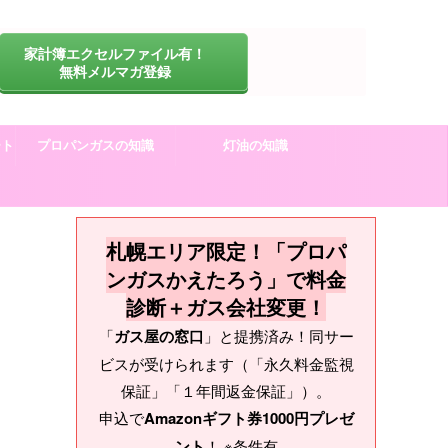
家計簿エクセルファイル有！
無料メルマガ登録
ート
プロパンガスの知識
灯油の知識
札幌エリア限定！「プロパ
ンガスかえたろう」で料金
診断＋ガス会社変更！
「
ガス屋の窓口
」と提携済み！同サー
ビスが受けられます（「永久料金監視
保証」「１年間返金保証」）。
申込で
Amazonギフト券1000円プレゼ
ント
！ ※条件有