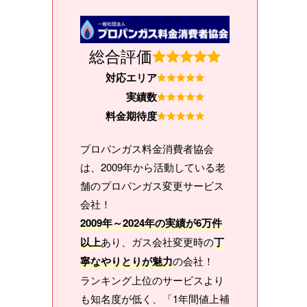
総合評価
対応エリア
実績数
料金期待度
プロパンガス料金消費者協会
は、2009年から活動している老
舗のプロパンガス変更サービス
会社！
2009年～2024年の実績が6万件
以上
あり、ガス会社変更時の
丁
寧なやりとりが魅力
の会社！
ランキング上位のサービスより
も知名度が低く、「1年間値上補