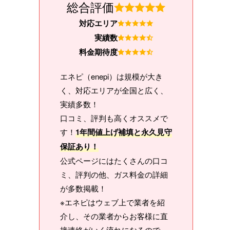
総合評価
対応エリア
実績数
料金期待度
エネピ（enepi）は規模が大き
く、対応エリアが全国と広く、
実績多数！
口コミ、評判も高くオススメで
す！
1年間値上げ補填と永久見守
保証あり！
公式ページにはたくさんの口コ
ミ、評判の他、ガス料金の詳細
が多数掲載！
※エネピはウェブ上で業者を紹
介し、その業者からお客様に直
接連絡がいく流れになるので、