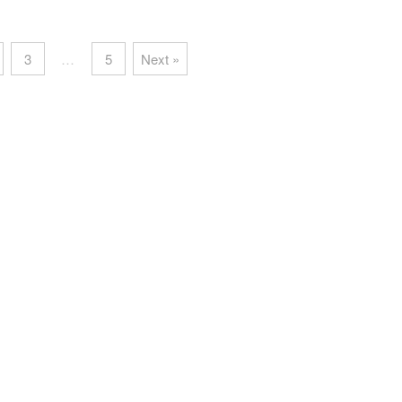
3
…
5
Next »