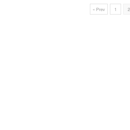
« Prev
1
2