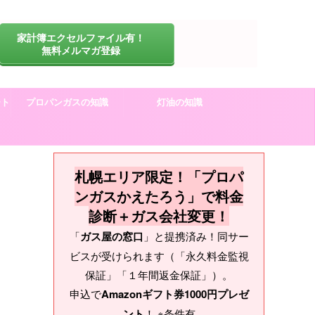
家計簿エクセルファイル有！
無料メルマガ登録
ート
プロパンガスの知識
灯油の知識
札幌エリア限定！「プロパ
ンガスかえたろう」で料金
診断＋ガス会社変更！
「
ガス屋の窓口
」と提携済み！同サー
ビスが受けられます（「永久料金監視
保証」「１年間返金保証」）。
申込で
Amazonギフト券1000円プレゼ
ント
！ ※条件有