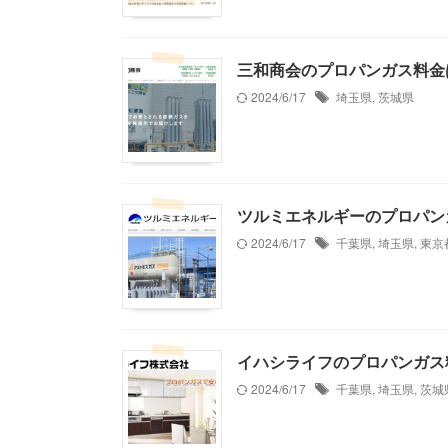
三和商会のプロパンガス料金
2024/6/17
埼玉県
,
茨城県
ツルミエネルギーのプロパン
2024/6/17
千葉県
,
埼玉県
,
東京
イハシライフのプロパンガス
2024/6/17
千葉県
,
埼玉県
,
茨城