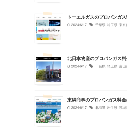
トーエルガスのプロパンガス
2024/6/17
千葉県
,
埼玉県
,
東京
北日本物産のプロパンガス料
2024/6/17
千葉県
,
埼玉県
,
富山
東綱商事のプロパンガス料金
2024/6/17
北海道
,
岩手県
,
茨城