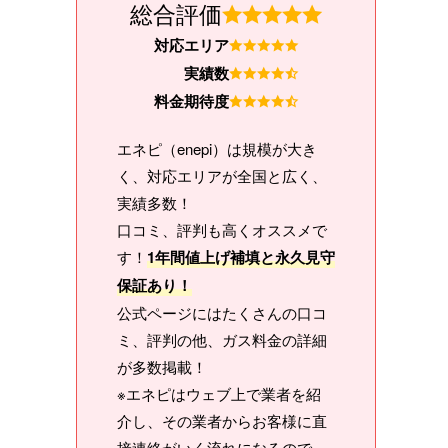
総合評価
対応エリア
実績数
料金期待度
エネピ（enepi）は規模が大き
く、対応エリアが全国と広く、
実績多数！
口コミ、評判も高くオススメで
す！
1年間値上げ補填と永久見守
保証あり！
公式ページにはたくさんの口コ
ミ、評判の他、ガス料金の詳細
が多数掲載！
※エネピはウェブ上で業者を紹
介し、その業者からお客様に直
接連絡がいく流れになるので、