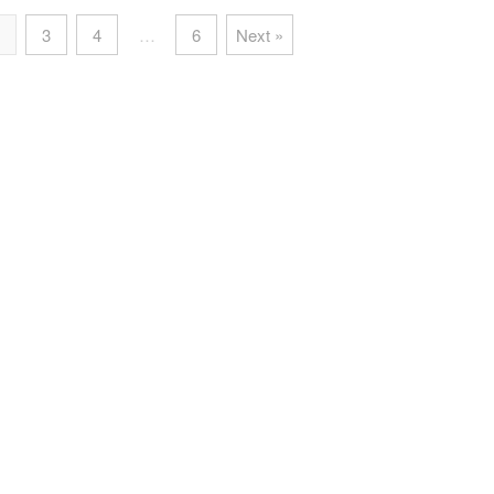
3
4
…
6
Next »