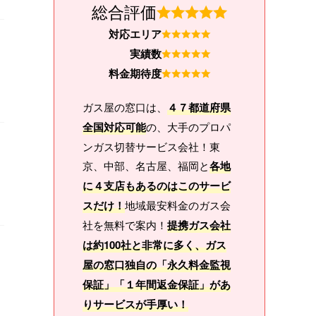
総合評価
対応エリア
実績数
料金期待度
ガス屋の窓口は、
４７都道府県
全国対応可能
の、大手のプロパ
ンガス切替サービス会社！東
京、中部、名古屋、福岡と
各地
に４支店もあるのはこのサービ
スだけ！
地域最安料金のガス会
社を無料で案内！
提携ガス会社
は約100社と非常に多く、ガス
屋の窓口独自の「永久料金監視
保証」「１年間返金保証」があ
りサービスが手厚い！