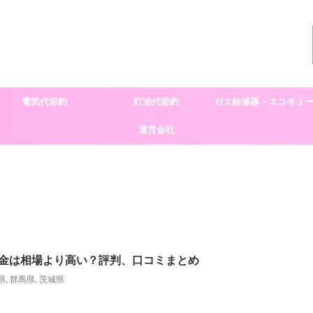
電気代節約
灯油代節約
ガス給湯器・エコキュ
運営会社
交換
金は相場より高い？評判、口コミまとめ
県
,
群馬県
,
茨城県