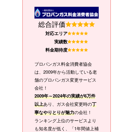
総合評価
対応エリア
実績数
料金期待度
プロパンガス料金消費者協会
は、2009年から活動している老
舗のプロパンガス変更サービス
会社！
2009年～2024年の実績が6万件
以上
あり、ガス会社変更時の
丁
寧なやりとりが魅力
の会社！
ランキング上位のサービスより
も知名度が低く、「1年間値上補