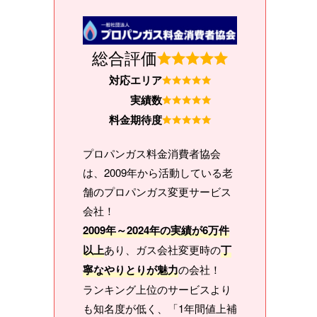
総合評価
対応エリア
実績数
料金期待度
プロパンガス料金消費者協会
は、2009年から活動している老
舗のプロパンガス変更サービス
会社！
2009年～2024年の実績が6万件
以上
あり、ガス会社変更時の
丁
寧なやりとりが魅力
の会社！
ランキング上位のサービスより
も知名度が低く、「1年間値上補