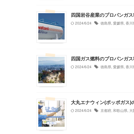
四国岩谷産業のプロパンガス
2024/6/24
徳島県
,
愛媛県
,
香川
四国ガス燃料のプロパンガス
2024/6/24
徳島県
,
愛媛県
,
香川
大丸エナウィン(ポッポガス
2024/6/24
京都府
,
和歌山県
,
大