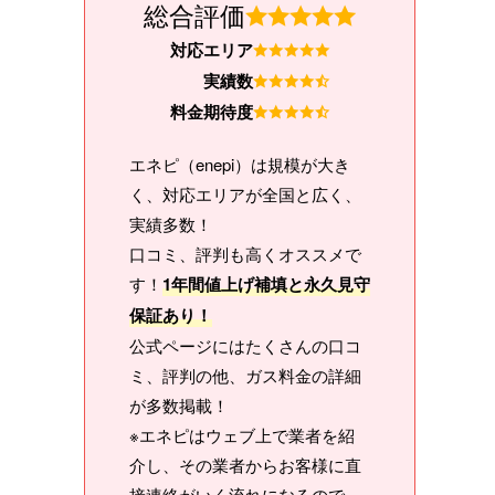
総合評価
対応エリア
実績数
料金期待度
エネピ（enepi）は規模が大き
く、対応エリアが全国と広く、
実績多数！
口コミ、評判も高くオススメで
す！
1年間値上げ補填と永久見守
保証あり！
公式ページにはたくさんの口コ
ミ、評判の他、ガス料金の詳細
が多数掲載！
※エネピはウェブ上で業者を紹
介し、その業者からお客様に直
接連絡がいく流れになるので、