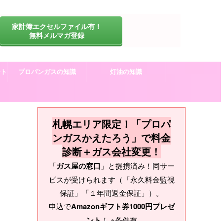
家計簿エクセルファイル有！
無料メルマガ登録
ート
プロパンガスの知識
灯油の知識
札幌エリア限定！「プロパ
ンガスかえたろう」で料金
診断＋ガス会社変更！
「
ガス屋の窓口
」と提携済み！同サー
ビスが受けられます（「永久料金監視
保証」「１年間返金保証」）。
申込で
Amazonギフト券1000円プレゼ
ント
！ ※条件有