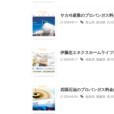
サカヰ産業のプロパンガス料
2024/6/17
富山県
,
新潟県
,
石川
伊藤忠エネクスホームライフ
2024/6/17
徳島県
,
愛媛県
,
香川
四国石油のプロパンガス料金
2024/6/24
徳島県
,
愛媛県
,
香川