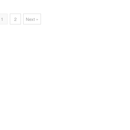
1
2
Next »