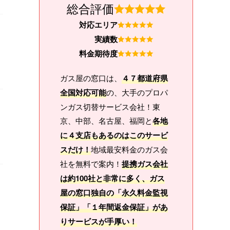
総合評価
対応エリア
実績数
料金期待度
ガス屋の窓口は、
４７都道府県
全国対応可能
の、大手のプロパ
ンガス切替サービス会社！東
京、中部、名古屋、福岡と
各地
に４支店もあるのはこのサービ
スだけ！
地域最安料金のガス会
社を無料で案内！
提携ガス会社
は約100社と非常に多く、ガス
屋の窓口独自の「永久料金監視
保証」「１年間返金保証」があ
りサービスが手厚い！