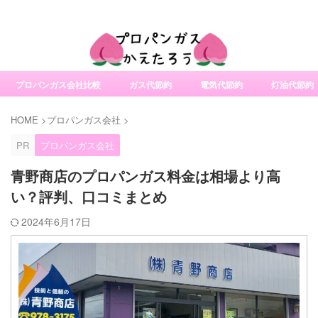
社変更サービスの比較・口コミ・評判
プロパンガス会社比較
ガス代節約
電気代節約
灯油代節約
HOME
>
プロパンガス会社
>
PR
プロパンガス会社
青野商店のプロパンガス料金は相場より高
い？評判、口コミまとめ
2024年6月17日