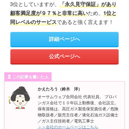
3位としていますが、
「永久見守保証」があり
ため、
顧客満足度が９７％と非常に高い
1位と
であると強く言えます！
同レベルのサービス
詳細ページへ
公式ページへ
この記事を書いた人
かえたろう（鈴木 洋）
オーサムウェブ合同会社 代表社員。 プロパ
ンガス会社で１０年以上勤務後、会社設立。
保有資格は、高圧ガス製造保安責任者／危険
物取扱者／販売主任者／液化石油ガス設備士
／ガス主任技術者／電気工事士
＞＞会社のホームページはこちら