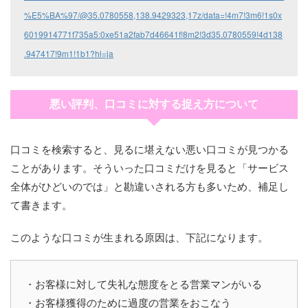
%E5%BA%97/@35.0780558,138.9429323,17z/data=!4m7!3m6!1s0x
6019914771f735a5:0xe51a2fab7d46641f!8m2!3d35.0780559!4d138
.947417!9m1!1b1?hl=ja
悪い評判、口コミに対する捉え方について
口コミを検索すると、見るに堪えない悪い口コミが見つかる
ことがあります。そういった口コミだけを見ると「サービス
全体がひどいのでは」と勘違いされる方も多いため、補足し
て書きます。
このような口コミが生まれる原因は、下記になります。
・お客様に対して失礼な態度をとる営業マンがいる
・お客様獲得のために過度の営業をおこなう