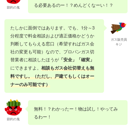
る必要あるのー！？めんどくなーい！？
節約の鬼
たしかに面倒ではあります。でも、1分～3
分程度で料金相談および適正価格かどうか
ガス販売員
判断してもらえる窓口（希望すればガス会
キジ
社の変更も可能）なので、プロパンガス切
替業者に相談したほうが
「安全」「確実」
にできますよ。
相談もガス会社切替えも無
料ですし。（ただし、戸建てもしくはオー
ナーのみ可能です）
無料！？わかったー！物は試し！やってみ
るわー！
節約の鬼