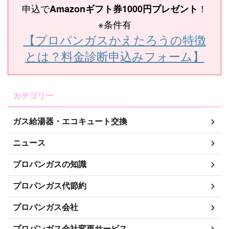
申込で
！
Amazonギフト券1000円プレゼント
※条件有
【プロパンガスかえたろうの特徴
とは？料金診断申込みフォーム】
カテゴリー
ガス給湯器・エコキュート交換
ニュース
プロパンガスの知識
プロパンガス代節約
プロパンガス会社
プロパンガス会社変更サービス