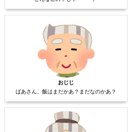
おじじ
ばあさん、飯はまだかあ？まだなのかあ？