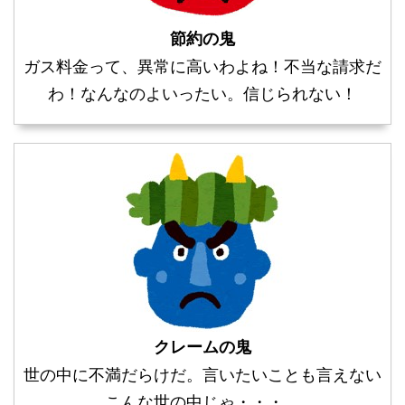
節約の鬼
ガス料金って、異常に高いわよね！不当な請求だ
わ！なんなのよいったい。信じられない！
クレームの鬼
世の中に不満だらけだ。言いたいことも言えない
こんな世の中じゃ・・・。