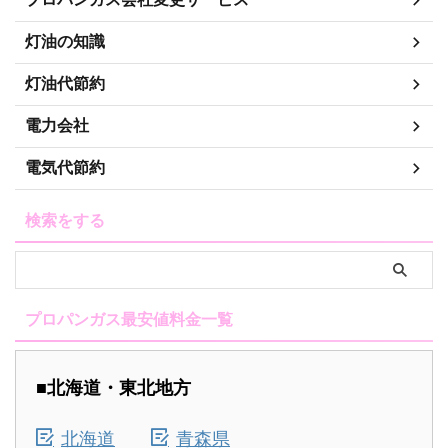
灯油の知識
灯油代節約
電力会社
電気代節約
検索をする
プロパンガス最安値料金一覧
■北海道・東北地方
北海道
青森県