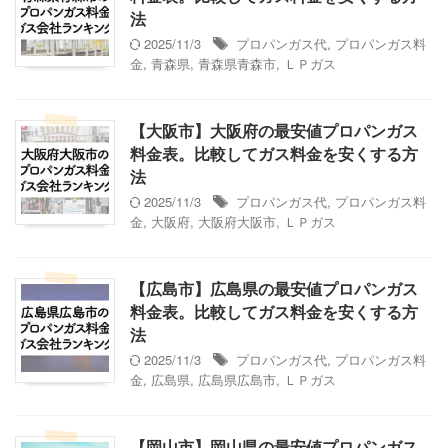
法
2025/11/3
プロパンガス代
,
プロパンガス料
金
,
青森県
,
青森県青森市
,
ＬＰガス
【大阪市】大阪府の最安値プロパンガス
料金表。比較してガス料金を安くする方
法
2025/11/3
プロパンガス代
,
プロパンガス料
金
,
大阪府
,
大阪府大阪市
,
ＬＰガス
【広島市】広島県の最安値プロパンガス
料金表。比較してガス料金を安くする方
法
2025/11/3
プロパンガス代
,
プロパンガス料
金
,
広島県
,
広島県広島市
,
ＬＰガス
【岡山市】岡山県の最安値プロパンガス