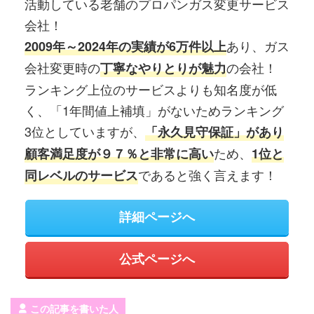
活動している老舗のプロパンガス変更サービス
会社！
あり、ガス
2009年～2024年の実績が6万件以上
会社変更時の
の会社！
丁寧なやりとりが魅力
ランキング上位のサービスよりも知名度が低
く、「1年間値上補填」がないためランキング
3位としていますが、
「永久見守保証」があり
ため、
顧客満足度が９７％と非常に高い
1位と
であると強く言えます！
同レベルのサービス
詳細ページへ
公式ページへ
この記事を書いた人