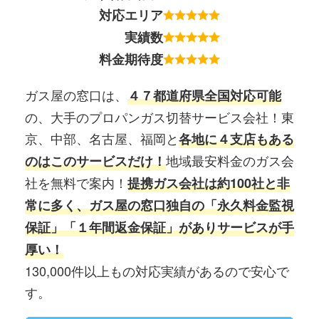
対応エリア
実績数
料金期待度
ガス屋の窓口は、
４７都道府県全国対応可能
の、大手のプロパンガス切替サービス会社！東
京、中部、名古屋、福岡と
各地に４支店もある
地域最安料金のガス会
のはこのサービスだけ！
社を無料で案内！
提携ガス会社は約100社と非
常に多く、ガス屋の窓口独自の「永久料金監視
保証」「１年間返金保証」がありサービスが手
厚い！
130,000件以上もの対応実績があるので安心で
す。