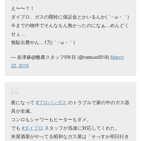
え〜〜？！
ダイプロ、ガスの開栓に保証金とかいるんか( ´・ω・｀)
今までの物件でそんなもん無かったのになぁ…めんどく
せぇ…
無駄出費やん…1万( ´・ω・｀)
— 奈津麻@酪農スタッフ5年目 (@natsuo0518)
March
22, 2018
夜になって
#プロパンガス
のトラブルで家の中のガス器
具が全滅。
コンロもシャワーもヒーターもダメ。
でも
#ダイプロ
スタッフが迅速に対応してくれた。
米屋酒屋がやってる昭和なガス屋は「そっすか明日行き