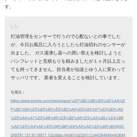
す。
灯油管理をセンサーで行うので心配ないとの事でした
が、今日お風呂に入ろうとしたら灯油切れのセンサーが
出ました。 ガス湯沸し器への買い替えを検討しようと
パンフレットと見積もりを頼みましたが１ヶ月以上立っ
ても持ってきません。担当者が仙波とゆう人に変わって
サッパリです。 業者を変えることを検討しています。
引用元：
https://www.google.com/maps/place/%EF%BC%88%E6%A0%AA%E
F%BC%89%E3%83%80%E3%82%A4%E3%83%97%E3%83%AD
%E5%A4%A7%E5%88%86%E8%B2%A9%E5%A3%B2+%E4%B8
%AD%E5%A4%AE%E5%96%B6%E6%A5%AD%E6%89%80/@33.
249791,131.6118971,13z/data=!4m8!1m2!2m1!1z44OA44Kk44OX44