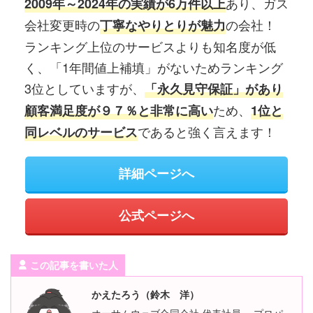
あり、ガス
2009年～2024年の実績が6万件以上
会社変更時の
の会社！
丁寧なやりとりが魅力
ランキング上位のサービスよりも知名度が低
く、「1年間値上補填」がないためランキング
3位としていますが、
「永久見守保証」があり
ため、
顧客満足度が９７％と非常に高い
1位と
であると強く言えます！
同レベルのサービス
詳細ページへ
公式ページへ
この記事を書いた人
かえたろう（鈴木 洋）
オーサムウェブ合同会社 代表社員。 プロパ