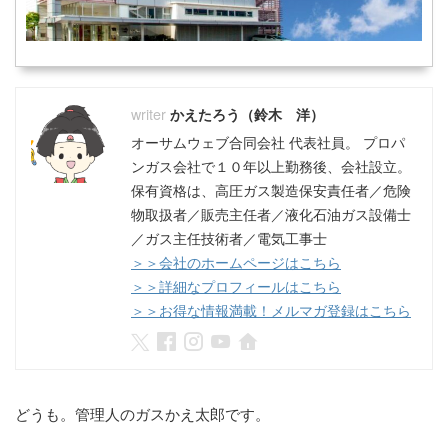
かえたろう（鈴木 洋）
オーサムウェブ合同会社 代表社員。 プロパ
ンガス会社で１０年以上勤務後、会社設立。
保有資格は、高圧ガス製造保安責任者／危険
物取扱者／販売主任者／液化石油ガス設備士
／ガス主任技術者／電気工事士
＞＞会社のホームページはこちら
＞＞詳細なプロフィールはこちら
＞＞お得な情報満載！メルマガ登録はこちら
どうも。管理人のガスかえ太郎です。