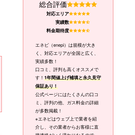
総合評価
対応エリア
実績数
料金期待度
エネピ（enepi）は規模が大き
く、対応エリアが全国と広く、
実績多数！
口コミ、評判も高くオススメで
す！
1年間値上げ補填と永久見守
保証あり！
公式ページにはたくさんの口コ
ミ、評判の他、ガス料金の詳細
が多数掲載！
※エネピはウェブ上で業者を紹
介し、その業者からお客様に直
接連絡がいく流れになるので、