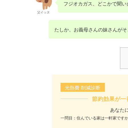
フジオカガス、どこかで聞い
父イッヌ
たしか、お義母さんの妹さんがそ
光熱費 削減診断
節約効果が一
あなた
一問目：住んでいる家は一軒家です