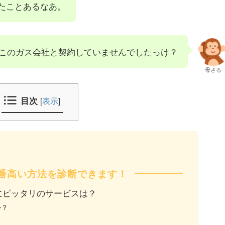
たことあるなあ。
このガス会社と契約していませんでしたっけ？
母さる
目次
[
表示
]
番高い方法を診断できます！
にピッタリのサービスは？
か？