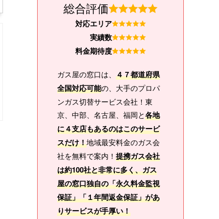
総合評価
対応エリア
実績数
料金期待度
ガス屋の窓口は、
４７都道府県
全国対応可能
の、大手のプロパ
ンガス切替サービス会社！東
京、中部、名古屋、福岡と
各地
に４支店もあるのはこのサービ
スだけ！
地域最安料金のガス会
社を無料で案内！
提携ガス会社
は約100社と非常に多く、ガス
屋の窓口独自の「永久料金監視
保証」「１年間返金保証」があ
りサービスが手厚い！