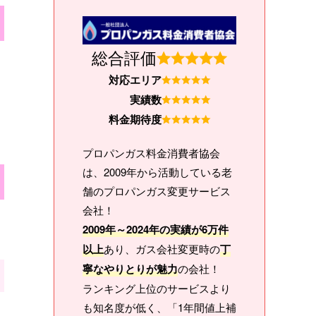
総合評価
対応エリア
実績数
料金期待度
プロパンガス料金消費者協会
は、2009年から活動している老
舗のプロパンガス変更サービス
会社！
2009年～2024年の実績が6万件
以上
あり、ガス会社変更時の
丁
寧なやりとりが魅力
の会社！
ランキング上位のサービスより
も知名度が低く、「1年間値上補