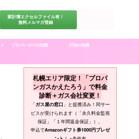
家計簿エクセルファイル有！
無料メルマガ登録
ート
プロパンガスの知識
灯油の知識
札幌エリア限定！「プロパ
ンガスかえたろう」で料金
診断＋ガス会社変更！
「
ガス屋の窓口
」と提携済み！同サー
ビスが受けられます（「永久料金監視
保証」「１年間返金保証」）。
申込で
Amazonギフト券1000円プレゼ
ント
！ ※条件有