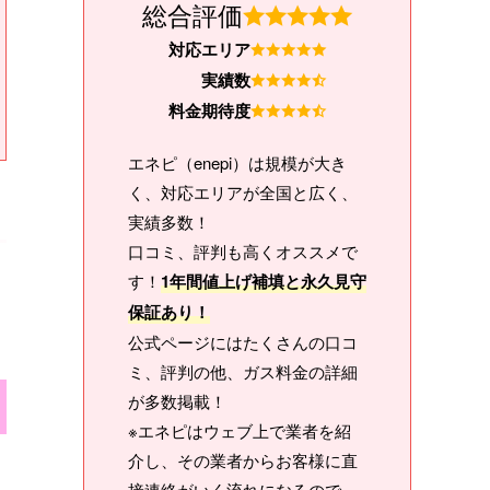
総合評価
対応エリア
実績数
料金期待度
エネピ（enepi）は規模が大き
く、対応エリアが全国と広く、
実績多数！
口コミ、評判も高くオススメで
す！
1年間値上げ補填と永久見守
保証あり！
公式ページにはたくさんの口コ
ミ、評判の他、ガス料金の詳細
が多数掲載！
※エネピはウェブ上で業者を紹
介し、その業者からお客様に直
接連絡がいく流れになるので、