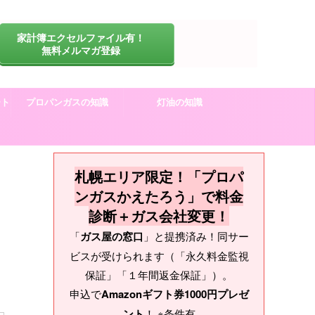
家計簿エクセルファイル有！
無料メルマガ登録
ート
プロパンガスの知識
灯油の知識
札幌エリア限定！「プロパ
ンガスかえたろう」で料金
診断＋ガス会社変更！
「
ガス屋の窓口
」と提携済み！同サー
ビスが受けられます（「永久料金監視
保証」「１年間返金保証」）。
申込で
Amazonギフト券1000円プレゼ
ント
！ ※条件有