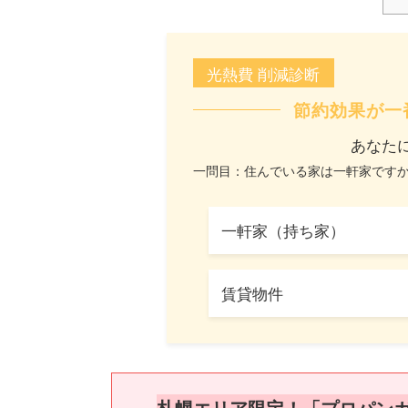
光熱費 削減診断
節約効果が一
あなた
一問目：住んでいる家は一軒家です
一軒家（持ち家）
賃貸物件
札幌エリア限定！「プロパン