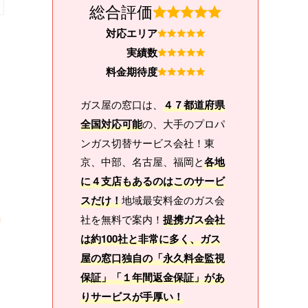
総合評価
対応エリア
実績数
料金期待度
ガス屋の窓口は、
４７都道府県
全国対応可能
の、大手のプロパ
ンガス切替サービス会社！東
京、中部、名古屋、福岡と
各地
に４支店もあるのはこのサービ
スだけ！
地域最安料金のガス会
社を無料で案内！
提携ガス会社
は約100社と非常に多く、ガス
屋の窓口独自の「永久料金監視
保証」「１年間返金保証」があ
りサービスが手厚い！