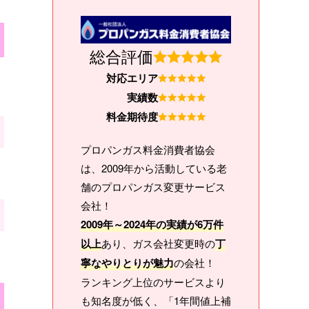
総合評価
対応エリア
実績数
料金期待度
プロパンガス料金消費者協会
は、2009年から活動している老
舗のプロパンガス変更サービス
会社！
2009年～2024年の実績が6万件
以上
あり、ガス会社変更時の
丁
寧なやりとりが魅力
の会社！
ランキング上位のサービスより
も知名度が低く、「1年間値上補