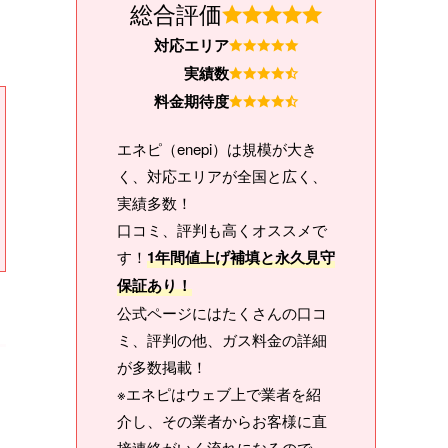
総合評価
対応エリア
実績数
料金期待度
エネピ（enepi）は規模が大き
く、対応エリアが全国と広く、
実績多数！
口コミ、評判も高くオススメで
す！
1年間値上げ補填と永久見守
保証あり！
公式ページにはたくさんの口コ
ミ、評判の他、ガス料金の詳細
が多数掲載！
※エネピはウェブ上で業者を紹
介し、その業者からお客様に直
接連絡がいく流れになるので、