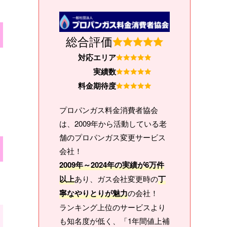
総合評価
対応エリア
実績数
料金期待度
プロパンガス料金消費者協会
は、2009年から活動している老
舗のプロパンガス変更サービス
会社！
2009年～2024年の実績が6万件
以上
あり、ガス会社変更時の
丁
寧なやりとりが魅力
の会社！
ランキング上位のサービスより
も知名度が低く、「1年間値上補