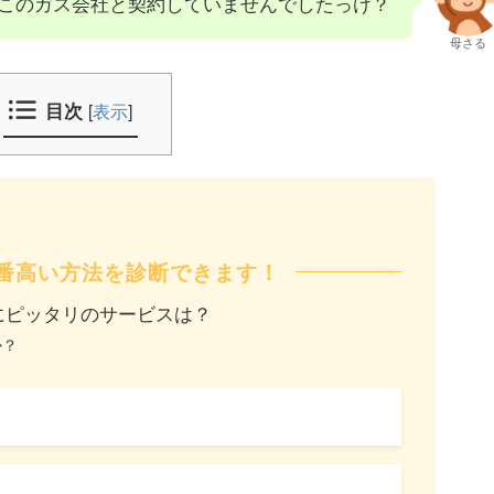
このガス会社と契約していませんでしたっけ？
母さる
目次
[
表示
]
番高い方法を診断できます！
にピッタリのサービスは？
か？