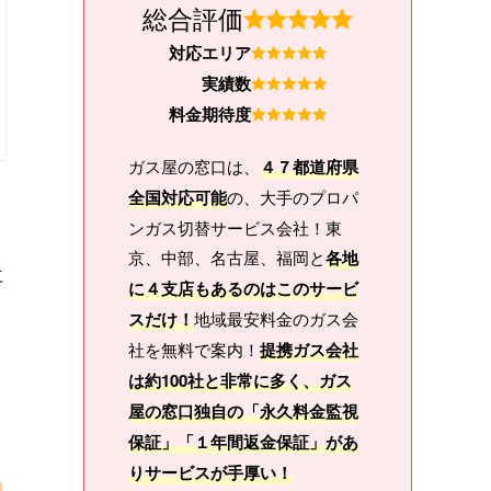
総合評価
対応エリア
実績数
料金期待度
ガス屋の窓口は、
４７都道府県
全国対応可能
の、大手のプロパ
ンガス切替サービス会社！東
京、中部、名古屋、福岡と
各地
に
に４支店もあるのはこのサービ
スだけ！
地域最安料金のガス会
社を無料で案内！
提携ガス会社
は約100社と非常に多く、ガス
屋の窓口独自の「永久料金監視
保証」「１年間返金保証」があ
りサービスが手厚い！