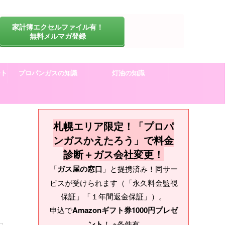
家計簿エクセルファイル有！
無料メルマガ登録
ート
プロパンガスの知識
灯油の知識
札幌エリア限定！「プロパ
ンガスかえたろう」で料金
診断＋ガス会社変更！
「
ガス屋の窓口
」と提携済み！同サー
ビスが受けられます（「永久料金監視
保証」「１年間返金保証」）。
申込で
Amazonギフト券1000円プレゼ
ント
！ ※条件有