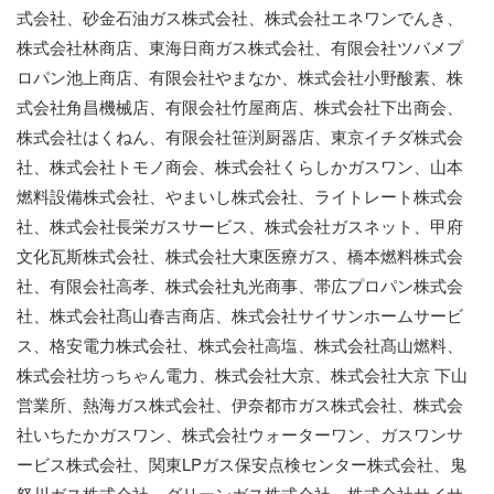
式会社、砂金石油ガス株式会社、株式会社エネワンでんき、
株式会社林商店、東海日商ガス株式会社、有限会社ツバメプ
ロパン池上商店、有限会社やまなか、株式会社小野酸素、株
式会社角昌機械店、有限会社竹屋商店、株式会社下出商会、
株式会社はくねん、有限会社笹渕厨器店、東京イチダ株式会
社、株式会社トモノ商会、株式会社くらしかガスワン、山本
燃料設備株式会社、やまいし株式会社、ライトレート株式会
社、株式会社長栄ガスサービス、株式会社ガスネット、甲府
文化瓦斯株式会社、株式会社大東医療ガス、橋本燃料株式会
社、有限会社高孝、株式会社丸光商事、帯広プロパン株式会
社、株式会社髙山春吉商店、株式会社サイサンホームサービ
ス、格安電力株式会社、株式会社高塩、株式会社髙山燃料、
株式会社坊っちゃん電力、株式会社大京、株式会社大京 下山
営業所、熱海ガス株式会社、伊奈都市ガス株式会社、株式会
社いちたかガスワン、株式会社ウォーターワン、ガスワンサ
ービス株式会社、関東LPガス保安点検センター株式会社、鬼
怒川ガス株式会社、グリーンガス株式会社、株式会社サイサ