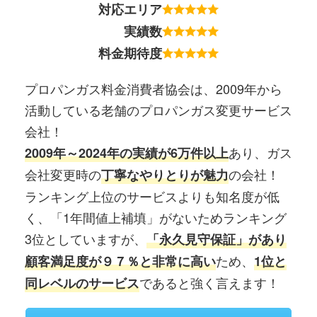
対応エリア
実績数
料金期待度
プロパンガス料金消費者協会は、2009年から
活動している老舗のプロパンガス変更サービス
会社！
あり、ガス
2009年～2024年の実績が6万件以上
会社変更時の
の会社！
丁寧なやりとりが魅力
ランキング上位のサービスよりも知名度が低
く、「1年間値上補填」がないためランキング
3位としていますが、
「永久見守保証」があり
ため、
顧客満足度が９７％と非常に高い
1位と
であると強く言えます！
同レベルのサービス