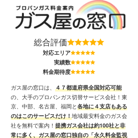
総合評価
対応エリア
実績数
料金期待度
ガス屋の窓口は、
４７都道府県全国対応可能
の、大手のプロパンガス切替サービス会社！東
京、中部、名古屋、福岡と
各地に４支店もある
地域最安料金のガス会
のはこのサービスだけ！
社を無料で案内！
提携ガス会社は約100社と非
常に多く、ガス屋の窓口独自の「永久料金監視