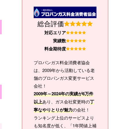
総合評価
対応エリア
実績数
料金期待度
プロパンガス料金消費者協会
は、2009年から活動している老
舗のプロパンガス変更サービス
会社！
2009年～2024年の実績が6万件
以上
あり、ガス会社変更時の
丁
寧なやりとりが魅力
の会社！
ランキング上位のサービスより
も知名度が低く、「1年間値上補