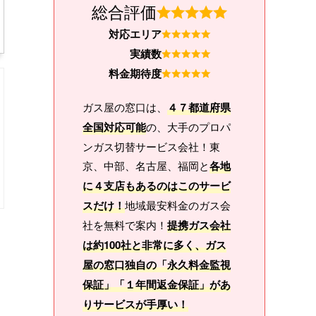
総合評価
対応エリア
実績数
料金期待度
ガス屋の窓口は、
４７都道府県
全国対応可能
の、大手のプロパ
ンガス切替サービス会社！東
京、中部、名古屋、福岡と
各地
に４支店もあるのはこのサービ
スだけ！
地域最安料金のガス会
社を無料で案内！
提携ガス会社
は約100社と非常に多く、ガス
屋の窓口独自の「永久料金監視
保証」「１年間返金保証」があ
りサービスが手厚い！