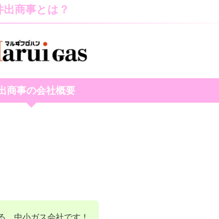
井出商事とは？
出商事の会社概要
る、中小ガス会社です！