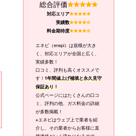
総合評価
対応エリア
実績数
料金期待度
エネピ（enepi）は規模が大き
く、対応エリアが全国と広く、
実績多数！
口コミ、評判も高くオススメで
す！
1年間値上げ補填と永久見守
保証あり！
公式ページにはたくさんの口コ
ミ、評判の他、ガス料金の詳細
が多数掲載！
※エネピはウェブ上で業者を紹
介し、その業者からお客様に直
接連絡がいく流れになるので、