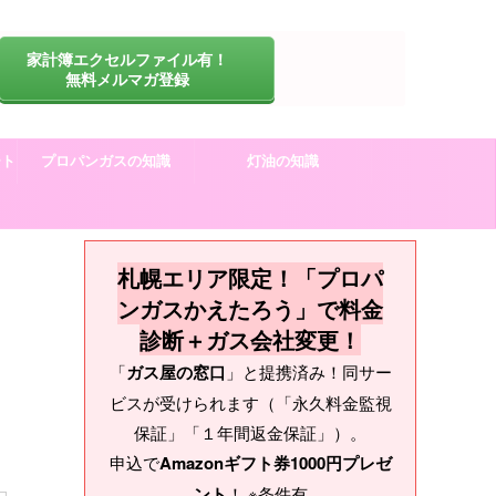
家計簿エクセルファイル有！
無料メルマガ登録
ート
プロパンガスの知識
灯油の知識
札幌エリア限定！「プロパ
ンガスかえたろう」で料金
診断＋ガス会社変更！
「
ガス屋の窓口
」と提携済み！同サー
ビスが受けられます（「永久料金監視
保証」「１年間返金保証」）。
申込で
Amazonギフト券1000円プレゼ
ント
！ ※条件有