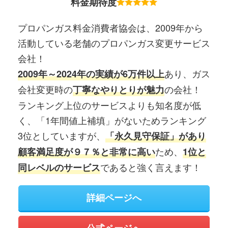
料金期待度
プロパンガス料金消費者協会は、2009年から
活動している老舗のプロパンガス変更サービス
会社！
あり、ガス
2009年～2024年の実績が6万件以上
会社変更時の
の会社！
丁寧なやりとりが魅力
ランキング上位のサービスよりも知名度が低
く、「1年間値上補填」がないためランキング
3位としていますが、
「永久見守保証」があり
ため、
顧客満足度が９７％と非常に高い
1位と
であると強く言えます！
同レベルのサービス
詳細ページへ