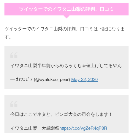
ツイッターでのイワタニ山梨の評判、口コミ
ツイッターでのイワタニ山梨の評判、口コミは下記になりま
す。
イワタニ山梨半年前からめちゃくちゃ値上げしてるやん
— ｵﾔﾌｺﾋﾟｱ (@oyafukoo_pear)
May 22, 2020
今日はここでネタと、ビンゴ大会の司会をします！
イワタニ山梨 大感謝祭
https://t.co/vgZeR4qP8R