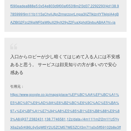
f590eadea888e5:0x54e803d9f00af053!8m2!3d37.2292293!4d138.9
785999!9m1!1b1!15sChvljJfprZrmsrzovrLmpa3ljZTlkIzntYTlkIgiA4gB
AZIBG2Fzc29jaWF0aW9uX29yX29yZ2FuaXphdGlvbuABAA?hl=ja
入口からロビーが少し暗くてはじめて入る人には不安感
あると思う。 サービスは顔見知りの方が多いので安心
感ある
引用元：
https://www.google.co.jp/maps/place/%EF%BC%AA%EF%BC%A1%
E5%8C%97%E9%AD%9A%E6%B2%BC%E6%9C%AC%E5%BA%
97+%E4%BF%A1%E7%94%A8%E5%85%B1%E6%B8%88%E9%8
3%A8/@37.2382431,138.7746581,12z/data=!4m11!1m2!2m1!1z5Yy
X6a2a5rK86L6y5qWt5Y2U5ZCM57WE5ZCI!3m7!1s0x5ff59102b8e3ff