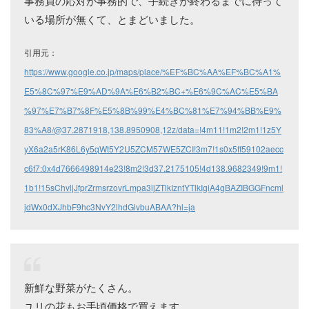
事務員の応対が事務的で、手続きが終わるまでに待って
いる場所が無くて、とまどいました。
引用元：
https://www.google.co.jp/maps/place/%EF%BC%AA%EF%BC%A1%
E5%8C%97%E9%AD%9A%E6%B2%BC+%E6%9C%AC%E5%BA
%97%E7%B7%8F%E5%8B%99%E4%BC%81%E7%94%BB%E9%
83%A8/@37.2871918,138.8950908,12z/data=!4m11!1m2!2m1!1z5Y
yX6a2a5rK86L6y5qWt5Y2U5ZCM57WE5ZCI!3m7!1s0x5ff59102aecc
c6f7:0x4d7666498914e23!8m2!3d37.2175105!4d138.9682349!9m1!
1b1!15sChvljJfprZrmsrzovrLmpa3ljZTlkIzntYTlkIgiA4gBAZIBGGFncml
jdWx0dXJhbF9hc3NvY2lhdGlvbuABAA?hl=ja
新鮮な野菜がたくさん。
ユリの花もお手頃価格で買えます。