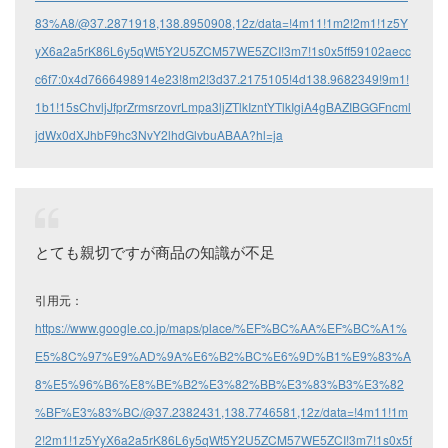
83%A8/@37.2871918,138.8950908,12z/data=!4m11!1m2!2m1!1z5Y
yX6a2a5rK86L6y5qWt5Y2U5ZCM57WE5ZCI!3m7!1s0x5ff59102aecc
c6f7:0x4d7666498914e23!8m2!3d37.2175105!4d138.9682349!9m1!
1b1!15sChvljJfprZrmsrzovrLmpa3ljZTlkIzntYTlkIgiA4gBAZIBGGFncml
jdWx0dXJhbF9hc3NvY2lhdGlvbuABAA?hl=ja
とても親切ですが商品の知識が不足
引用元：
https://www.google.co.jp/maps/place/%EF%BC%AA%EF%BC%A1%
E5%8C%97%E9%AD%9A%E6%B2%BC%E6%9D%B1%E9%83%A
8%E5%96%B6%E8%BE%B2%E3%82%BB%E3%83%B3%E3%82
%BF%E3%83%BC/@37.2382431,138.7746581,12z/data=!4m11!1m
2!2m1!1z5YyX6a2a5rK86L6y5qWt5Y2U5ZCM57WE5ZCI!3m7!1s0x5f