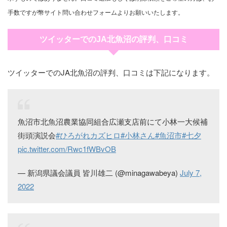
手数ですが幣サイト問い合わせフォームよりお願いいたします。
ツイッターでのJA北魚沼の評判、口コミ
ツイッターでのJA北魚沼の評判、口コミは下記になります。
魚沼市北魚沼農業協同組合広瀬支店前にて小林一大候補
街頭演説会
#ひろがれカズヒロ
#小林さん
#魚沼市
#七夕
pic.twitter.com/Rwc1fWBvOB
— 新潟県議会議員 皆川雄二 (@minagawabeya)
July 7,
2022