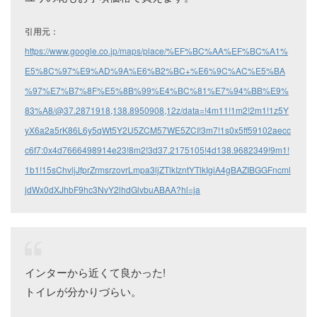
引用元：
https://www.google.co.jp/maps/place/%EF%BC%AA%EF%BC%A1%
E5%8C%97%E9%AD%9A%E6%B2%BC+%E6%9C%AC%E5%BA
%97%E7%B7%8F%E5%8B%99%E4%BC%81%E7%94%BB%E9%
83%A8/@37.2871918,138.8950908,12z/data=!4m11!1m2!2m1!1z5Y
yX6a2a5rK86L6y5qWt5Y2U5ZCM57WE5ZCI!3m7!1s0x5ff59102aecc
c6f7:0x4d7666498914e23!8m2!3d37.2175105!4d138.9682349!9m1!
1b1!15sChvljJfprZrmsrzovrLmpa3ljZTlkIzntYTlkIgiA4gBAZIBGGFncml
jdWx0dXJhbF9hc3NvY2lhdGlvbuABAA?hl=ja
インターから近くて良かった!
トイレが分かりづらい。