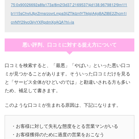
75:0x90026692a8fa173a!8m2!3d37.2169537!4d138.9679812!9m1!1
b1!15sChvljJfprZrmsrzovrLmpa3ljZTlkIzntYTlkIgiA4gBAZIBE2Zhcm1l
cnNfY29vcGVyYXRpdmXgAQA?hl=ja
悪い評判、口コミに対する捉え方について
口コミを検索すると、「最悪」「やばい」といった悪い口コ
ミが見つかることがあります。そういった口コミだけを見る
と「サービス全体がひどいのでは」と勘違いされる方も多い
ため、補足して書きます。
このような口コミが生まれる原因は、下記になります。
・お客様に対して失礼な態度をとる営業マンがいる
・お客様獲得のために過度の営業をおこなう