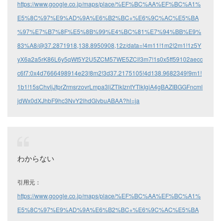
https://www.google.co.jp/maps/place/%EF%BC%AA%EF%BC%A1%
E5%8C%97%E9%AD%9A%E6%B2%BC+%E6%9C%AC%E5%BA
%97%E7%B7%8F%E5%8B%99%E4%BC%81%E7%94%BB%E9%
83%A8/@37.2871918,138.8950908,12z/data=!4m11!1m2!2m1!1z5Y
yX6a2a5rK86L6y5qWt5Y2U5ZCM57WE5ZCI!3m7!1s0x5ff59102aecc
c6f7:0x4d7666498914e23!8m2!3d37.2175105!4d138.9682349!9m1!
1b1!15sChvljJfprZrmsrzovrLmpa3ljZTlkIzntYTlkIgiA4gBAZIBGGFncml
jdWx0dXJhbF9hc3NvY2lhdGlvbuABAA?hl=ja
わからない
引用元：
https://www.google.co.jp/maps/place/%EF%BC%AA%EF%BC%A1%
E5%8C%97%E9%AD%9A%E6%B2%BC+%E6%9C%AC%E5%BA