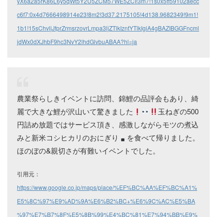
yX6a2a5rK86L6y5qWt5Y2U5ZCM57WE5ZCI!3m7!1s0x5ff59102aecc
c6f7:0x4d7666498914e23!8m2!3d37.2175105!4d138.9682349!9m1!
1b1!15sChvljJfprZrmsrzovrLmpa3ljZTlkIzntYTlkIgiA4gBAZIBGGFncml
jdWx0dXJhbF9hc3NvY2lhdGlvbuABAA?hl=ja
農業祭らしきイベントに訪問、錦鯉の品評会もあり、綺
麗で大きな鯉が沢山いて驚きました
玉ねぎの500
円詰め放題ではサービス頂き、感激しながらモツの煮込
みと新米コシヒカリのおにぎり
を食べて帰りました。
ほのぼの&親切さが有難いイベントでした。
引用元：
https://www.google.co.jp/maps/place/%EF%BC%AA%EF%BC%A1%
E5%8C%97%E9%AD%9A%E6%B2%BC+%E6%9C%AC%E5%BA
%97%E7%B7%8F%E5%8B%99%E4%BC%81%E7%94%BB%E9%