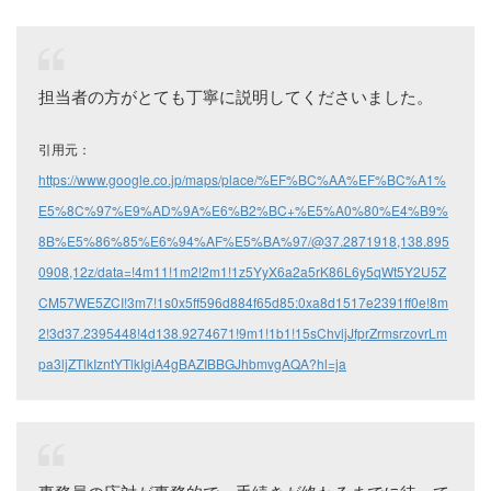
担当者の方がとても丁寧に説明してくださいました。
引用元：
https://www.google.co.jp/maps/place/%EF%BC%AA%EF%BC%A1%
E5%8C%97%E9%AD%9A%E6%B2%BC+%E5%A0%80%E4%B9%
8B%E5%86%85%E6%94%AF%E5%BA%97/@37.2871918,138.895
0908,12z/data=!4m11!1m2!2m1!1z5YyX6a2a5rK86L6y5qWt5Y2U5Z
CM57WE5ZCI!3m7!1s0x5ff596d884f65d85:0xa8d1517e2391ff0e!8m
2!3d37.2395448!4d138.9274671!9m1!1b1!15sChvljJfprZrmsrzovrLm
pa3ljZTlkIzntYTlkIgiA4gBAZIBBGJhbmvgAQA?hl=ja