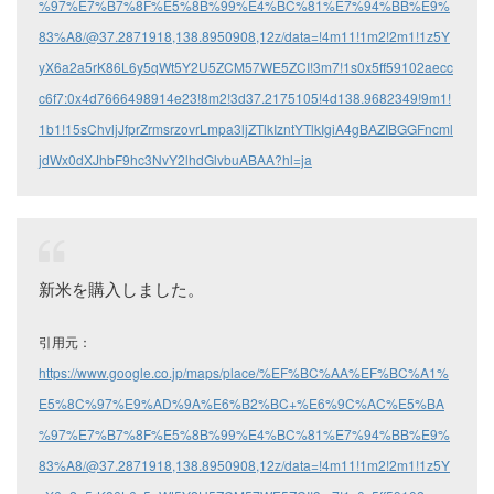
%97%E7%B7%8F%E5%8B%99%E4%BC%81%E7%94%BB%E9%
83%A8/@37.2871918,138.8950908,12z/data=!4m11!1m2!2m1!1z5Y
yX6a2a5rK86L6y5qWt5Y2U5ZCM57WE5ZCI!3m7!1s0x5ff59102aecc
c6f7:0x4d7666498914e23!8m2!3d37.2175105!4d138.9682349!9m1!
1b1!15sChvljJfprZrmsrzovrLmpa3ljZTlkIzntYTlkIgiA4gBAZIBGGFncml
jdWx0dXJhbF9hc3NvY2lhdGlvbuABAA?hl=ja
新米を購入しました。
引用元：
https://www.google.co.jp/maps/place/%EF%BC%AA%EF%BC%A1%
E5%8C%97%E9%AD%9A%E6%B2%BC+%E6%9C%AC%E5%BA
%97%E7%B7%8F%E5%8B%99%E4%BC%81%E7%94%BB%E9%
83%A8/@37.2871918,138.8950908,12z/data=!4m11!1m2!2m1!1z5Y