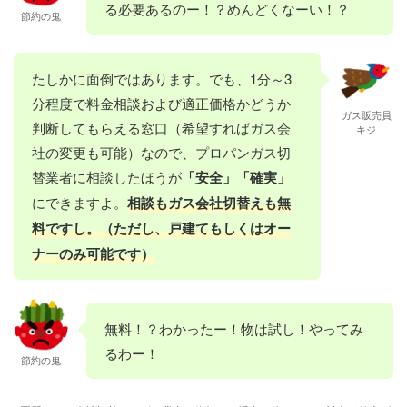
る必要あるのー！？めんどくなーい！？
節約の鬼
たしかに面倒ではあります。でも、1分～3
分程度で料金相談および適正価格かどうか
ガス販売員
判断してもらえる窓口（希望すればガス会
キジ
社の変更も可能）なので、プロパンガス切
替業者に相談したほうが
「安全」「確実」
にできますよ。
相談もガス会社切替えも無
料ですし。（ただし、戸建てもしくはオー
ナーのみ可能です）
無料！？わかったー！物は試し！やってみ
るわー！
節約の鬼