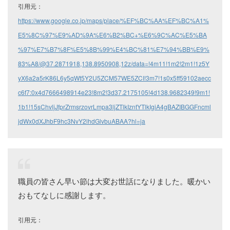
引用元：
https://www.google.co.jp/maps/place/%EF%BC%AA%EF%BC%A1%
E5%8C%97%E9%AD%9A%E6%B2%BC+%E6%9C%AC%E5%BA
%97%E7%B7%8F%E5%8B%99%E4%BC%81%E7%94%BB%E9%
83%A8/@37.2871918,138.8950908,12z/data=!4m11!1m2!2m1!1z5Y
yX6a2a5rK86L6y5qWt5Y2U5ZCM57WE5ZCI!3m7!1s0x5ff59102aecc
c6f7:0x4d7666498914e23!8m2!3d37.2175105!4d138.9682349!9m1!
1b1!15sChvljJfprZrmsrzovrLmpa3ljZTlkIzntYTlkIgiA4gBAZIBGGFncml
jdWx0dXJhbF9hc3NvY2lhdGlvbuABAA?hl=ja
職員の皆さん早い節は大変お世話になりました。暖かい
おもてなしに感謝します。
引用元：