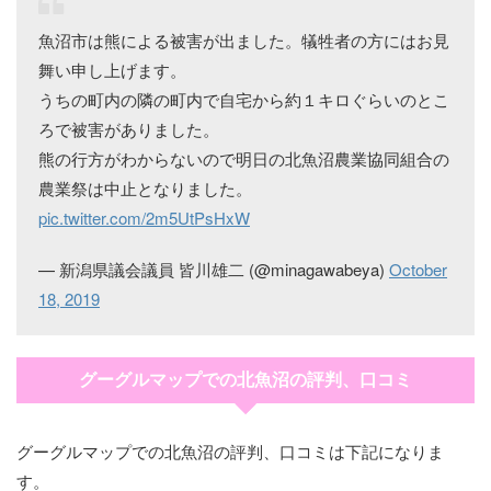
魚沼市は熊による被害が出ました。犠牲者の方にはお見
舞い申し上げます。
うちの町内の隣の町内で自宅から約１キロぐらいのとこ
ろで被害がありました。
熊の行方がわからないので明日の北魚沼農業協同組合の
農業祭は中止となりました。
pic.twitter.com/2m5UtPsHxW
— 新潟県議会議員 皆川雄二 (@minagawabeya)
October
18, 2019
グーグルマップでの北魚沼の評判、口コミ
グーグルマップでの北魚沼の評判、口コミは下記になりま
す。