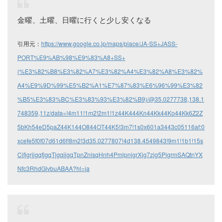
金曜、土曜、日曜に行くと少し安くなる
引用元：
https://www.google.co.jp/maps/place/JA-SS+JASS-
PORT%E9%AB%98%E9%83%A8+SS+
(%E3%82%B8%E3%82%A7%E3%82%A4%E3%82%A8%E3%82%
A4%E9%9D%99%E5%B2%A1%E7%87%83%E6%96%99%E3%82
%B5%E3%83%BC%E3%83%93%E3%82%B9)/@35.0277738,138.1
748359,11z/data=!4m11!1m2!2m1!1z44K444Kn44Kk44Ko44Kk6Z2Z
5bKh54eD5paZ44K144O844OT44K5!3m7!1s0x601a3443c05116af:0
xcefe5f0f07d61d6f!8m2!3d35.0277807!4d138.4549843!9m1!1b1!15s
CifjgrjjgqfjgqTjgqjjgqTpnZnlsqHnh4PmlpnjgrXjg7zjg5PjgrmSAQtnYX
Nfc3RhdGlvbuABAA?hl=ja