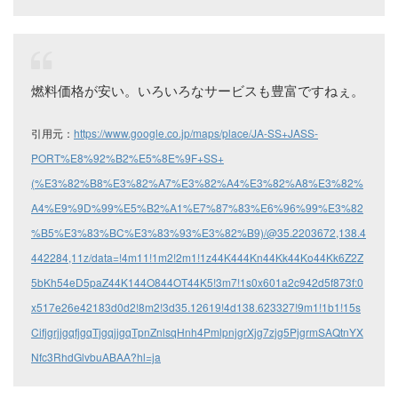
燃料価格が安い。いろいろなサービスも豊富ですねぇ。
引用元：
https://www.google.co.jp/maps/place/JA-SS+JASS-
PORT%E8%92%B2%E5%8E%9F+SS+
(%E3%82%B8%E3%82%A7%E3%82%A4%E3%82%A8%E3%82%
A4%E9%9D%99%E5%B2%A1%E7%87%83%E6%96%99%E3%82
%B5%E3%83%BC%E3%83%93%E3%82%B9)/@35.2203672,138.4
442284,11z/data=!4m11!1m2!2m1!1z44K444Kn44Kk44Ko44Kk6Z2Z
5bKh54eD5paZ44K144O844OT44K5!3m7!1s0x601a2c942d5f873f:0
x517e26e42183d0d2!8m2!3d35.12619!4d138.623327!9m1!1b1!15s
CifjgrjjgqfjgqTjgqjjgqTpnZnlsqHnh4PmlpnjgrXjg7zjg5PjgrmSAQtnYX
Nfc3RhdGlvbuABAA?hl=ja