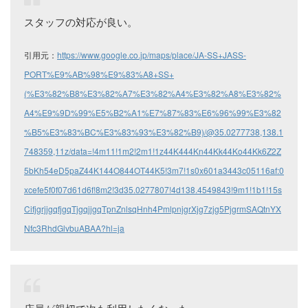
スタッフの対応が良い。
引用元：
https://www.google.co.jp/maps/place/JA-SS+JASS-
PORT%E9%AB%98%E9%83%A8+SS+
(%E3%82%B8%E3%82%A7%E3%82%A4%E3%82%A8%E3%82%
A4%E9%9D%99%E5%B2%A1%E7%87%83%E6%96%99%E3%82
%B5%E3%83%BC%E3%83%93%E3%82%B9)/@35.0277738,138.1
748359,11z/data=!4m11!1m2!2m1!1z44K444Kn44Kk44Ko44Kk6Z2Z
5bKh54eD5paZ44K144O844OT44K5!3m7!1s0x601a3443c05116af:0
xcefe5f0f07d61d6f!8m2!3d35.0277807!4d138.4549843!9m1!1b1!15s
CifjgrjjgqfjgqTjgqjjgqTpnZnlsqHnh4PmlpnjgrXjg7zjg5PjgrmSAQtnYX
Nfc3RhdGlvbuABAA?hl=ja