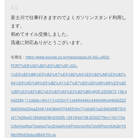
富士川で仕事行きますのでよくガソリンスタンド利用し
ます。
初めてオイル交換しました。
迅速に対応ありがとうございます。
引用元：
https://www.google.co.jp/maps/place/JA-SS+JASS-
PORT%E8%92%B2%E5%8E%9F+SS+
(%E3%82%B8%E3%82%A7%E3%82%A4%E3%82%A8%E3%82%
A4%E9%9D%99%E5%B2%A1%E7%87%83%E6%96%99%E3%82
%B5%E3%83%BC%E3%83%93%E3%82%B9)/@35.2203672,138.4
442284,11z/data=!4m11!1m2!2m1!1z44K444Kn44Kk44Ko44Kk6Z2Z
5bKh54eD5paZ44K144O844OT44K5!3m7!1s0x601a2c942d5f873f:0
x517e26e42183d0d2!8m2!3d35.12619!4d138.623327!9m1!1b1!15s
CifjgrjjgqfjgqTjgqjjgqTpnZnlsqHnh4PmlpnjgrXjg7zjg5PjgrmSAQtnYX
Nfc3RhdGlvbuABAA?hl=ja