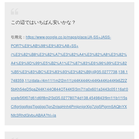
この辺ではいちばん安いかな？
引用元：
https://www.google.co.jp/maps/place/JA-SS+JASS-
PORT%E9%AB%98%E9%83%A8+SS+
(%E3%82%B8%E3%82%A7%E3%82%A4%E3%82%A8%E3%82%
A4%E9%9D%99%E5%B2%A1%E7%87%83%E6%96%99%E3%82
%B5%E3%83%BC%E3%83%93%E3%82%B9)/@35.0277738,138.1
748359,11z/data=!4m11!1m2!2m1!1z44K444Kn44Kk44Ko44Kk6Z2Z
5bKh54eD5paZ44K144O844OT44K5!3m7!1s0x601a3443c05116af:0
xcefe5f0f07d61d6f!8m2!3d35.0277807!4d138.4549843!9m1!1b1!15s
CifjgrjjgqfjgqTjgqjjgqTpnZnlsqHnh4PmlpnjgrXjg7zjg5PjgrmSAQtnYX
Nfc3RhdGlvbuABAA?hl=ja