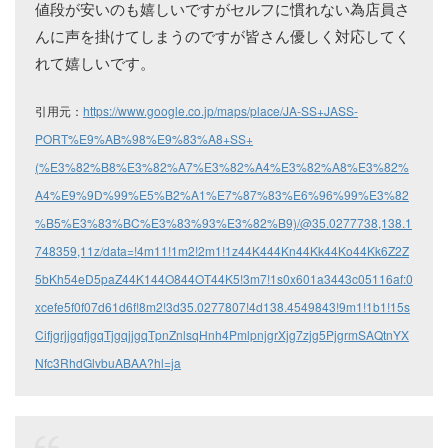
値段が安いのも嬉しいですがセルフに慣れない為店員さ
んに声を掛けてしまうのですが皆さん優しく対応してく
れて嬉しいです。
引用元：
https://www.google.co.jp/maps/place/JA-SS+JASS-
PORT%E9%AB%98%E9%83%A8+SS+
(%E3%82%B8%E3%82%A7%E3%82%A4%E3%82%A8%E3%82%
A4%E9%9D%99%E5%B2%A1%E7%87%83%E6%96%99%E3%82
%B5%E3%83%BC%E3%83%93%E3%82%B9)/@35.0277738,138.1
748359,11z/data=!4m11!1m2!2m1!1z44K444Kn44Kk44Ko44Kk6Z2Z
5bKh54eD5paZ44K144O844OT44K5!3m7!1s0x601a3443c05116af:0
xcefe5f0f07d61d6f!8m2!3d35.0277807!4d138.4549843!9m1!1b1!15s
CifjgrjjgqfjgqTjgqjjgqTpnZnlsqHnh4PmlpnjgrXjg7zjg5PjgrmSAQtnYX
Nfc3RhdGlvbuABAA?hl=ja