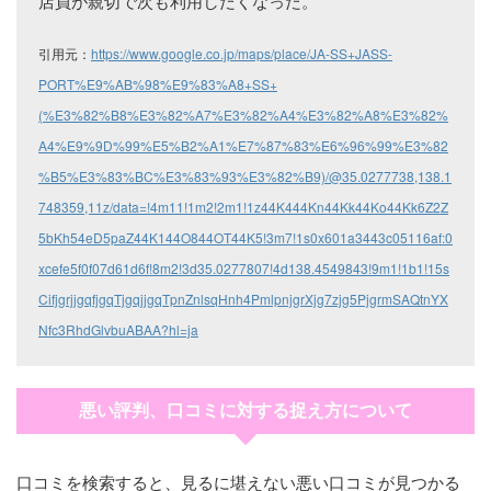
店員が親切で次も利用したくなった。
引用元：
https://www.google.co.jp/maps/place/JA-SS+JASS-
PORT%E9%AB%98%E9%83%A8+SS+
(%E3%82%B8%E3%82%A7%E3%82%A4%E3%82%A8%E3%82%
A4%E9%9D%99%E5%B2%A1%E7%87%83%E6%96%99%E3%82
%B5%E3%83%BC%E3%83%93%E3%82%B9)/@35.0277738,138.1
748359,11z/data=!4m11!1m2!2m1!1z44K444Kn44Kk44Ko44Kk6Z2Z
5bKh54eD5paZ44K144O844OT44K5!3m7!1s0x601a3443c05116af:0
xcefe5f0f07d61d6f!8m2!3d35.0277807!4d138.4549843!9m1!1b1!15s
CifjgrjjgqfjgqTjgqjjgqTpnZnlsqHnh4PmlpnjgrXjg7zjg5PjgrmSAQtnYX
Nfc3RhdGlvbuABAA?hl=ja
悪い評判、口コミに対する捉え方について
口コミを検索すると、見るに堪えない悪い口コミが見つかる