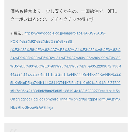
価格も通常より、少し安くからの、一回給油で、3円↓
クーポン出るので、メチャクチャお得です
引用元：
https://www.google.co.jp/maps/place/JA-SS+JASS-
PORT%E8%92%B2%E5%8E%9F+SS+
(%E3%82%B8%E3%82%A7%E3%82%A4%E3%82%A8%E3%82%
A4%E9%9D%99%E5%B2%A1%E7%87%83%E6%96%99%E3%82
%B5%E3%83%BC%E3%83%93%E3%82%B9)/@35.2203672,138.4
442284,11z/data=!4m11!1m2!2m1!1z44K444Kn44Kk44Ko44Kk6Z2Z
5bKh54eD5paZ44K144O844OT44K5!3m7!1s0x601a2c942d5f873f:0
x517e26e42183d0d2!8m2!3d35.12619!4d138.623327!9m1!1b1!15s
CifjgrjjgqfjgqTjgqjjgqTpnZnlsqHnh4PmlpnjgrXjg7zjg5PjgrmSAQtnYX
Nfc3RhdGlvbuABAA?hl=ja