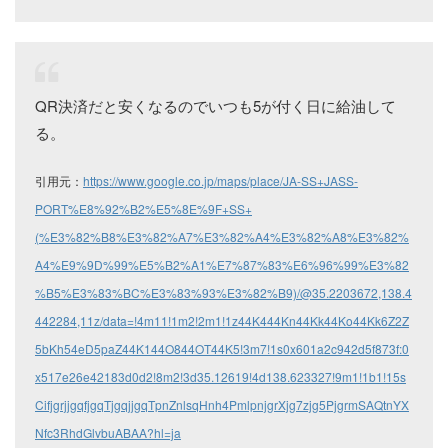
QR決済だと安くなるのでいつも5が付く日に給油して
る。
引用元：
https://www.google.co.jp/maps/place/JA-SS+JASS-
PORT%E8%92%B2%E5%8E%9F+SS+
(%E3%82%B8%E3%82%A7%E3%82%A4%E3%82%A8%E3%82%
A4%E9%9D%99%E5%B2%A1%E7%87%83%E6%96%99%E3%82
%B5%E3%83%BC%E3%83%93%E3%82%B9)/@35.2203672,138.4
442284,11z/data=!4m11!1m2!2m1!1z44K444Kn44Kk44Ko44Kk6Z2Z
5bKh54eD5paZ44K144O844OT44K5!3m7!1s0x601a2c942d5f873f:0
x517e26e42183d0d2!8m2!3d35.12619!4d138.623327!9m1!1b1!15s
CifjgrjjgqfjgqTjgqjjgqTpnZnlsqHnh4PmlpnjgrXjg7zjg5PjgrmSAQtnYX
Nfc3RhdGlvbuABAA?hl=ja