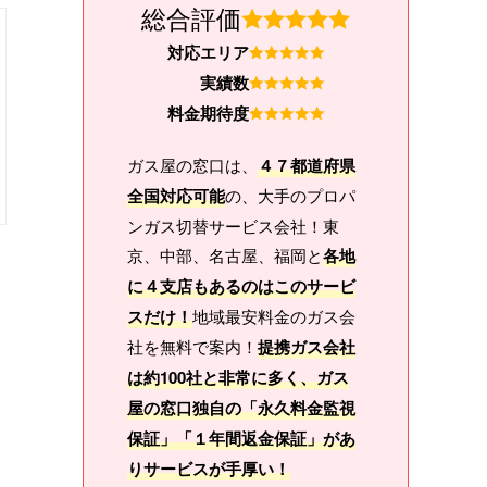
総合評価
対応エリア
実績数
料金期待度
ガス屋の窓口は、
４７都道府県
全国対応可能
の、大手のプロパ
ンガス切替サービス会社！東
京、中部、名古屋、福岡と
各地
に４支店もあるのはこのサービ
スだけ！
地域最安料金のガス会
社を無料で案内！
提携ガス会社
は約100社と非常に多く、ガス
屋の窓口独自の「永久料金監視
保証」「１年間返金保証」があ
りサービスが手厚い！