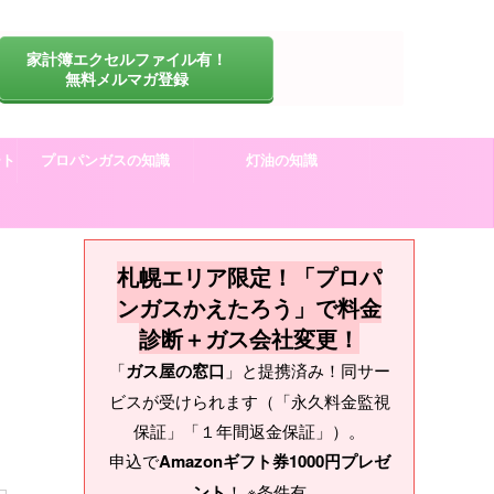
家計簿エクセルファイル有！
無料メルマガ登録
ート
プロパンガスの知識
灯油の知識
札幌エリア限定！「プロパ
ンガスかえたろう」で料金
診断＋ガス会社変更！
「
ガス屋の窓口
」と提携済み！同サー
ビスが受けられます（「永久料金監視
保証」「１年間返金保証」）。
申込で
Amazonギフト券1000円プレゼ
ント
！ ※条件有