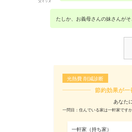
父イッヌ
たしか、お義母さんの妹さんがそ
光熱費 削減診断
節約効果が一
あなた
一問目：住んでいる家は一軒家です
一軒家（持ち家）