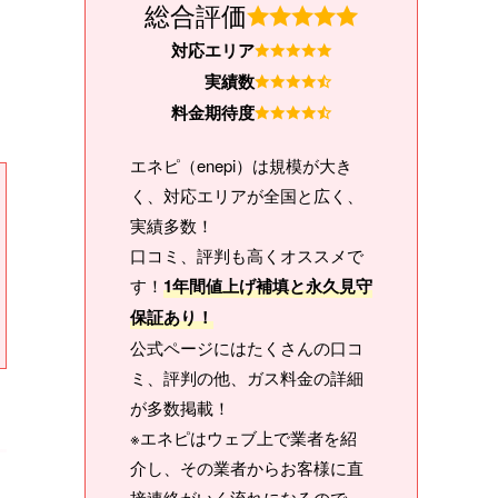
総合評価
対応エリア
実績数
料金期待度
エネピ（enepi）は規模が大き
く、対応エリアが全国と広く、
実績多数！
口コミ、評判も高くオススメで
す！
1年間値上げ補填と永久見守
保証あり！
公式ページにはたくさんの口コ
ミ、評判の他、ガス料金の詳細
が多数掲載！
※エネピはウェブ上で業者を紹
介し、その業者からお客様に直
接連絡がいく流れになるので、