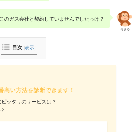
このガス会社と契約していませんでしたっけ？
母さる
目次
[
表示
]
番高い方法を診断できます！
にピッタリのサービスは？
か？