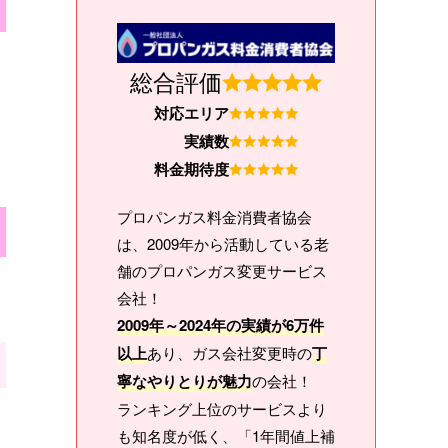
総合評価
対応エリア
実績数
料金期待度
プロパンガス料金消費者協会
は、2009年から活動している老
舗のプロパンガス変更サービス
会社！
2009年～2024年の実績が6万件
以上
あり、ガス会社変更時の
丁
寧なやりとりが魅力
の会社！
ランキング上位のサービスより
も知名度が低く、「1年間値上補