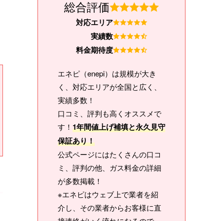
総合評価
対応エリア
実績数
料金期待度
エネピ（enepi）は規模が大き
く、対応エリアが全国と広く、
実績多数！
口コミ、評判も高くオススメで
す！
1年間値上げ補填と永久見守
保証あり！
公式ページにはたくさんの口コ
ミ、評判の他、ガス料金の詳細
が多数掲載！
※エネピはウェブ上で業者を紹
介し、その業者からお客様に直
接連絡がいく流れになるので、