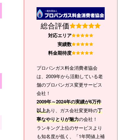
総合評価
対応エリア
実績数
料金期待度
プロパンガス料金消費者協会
は、2009年から活動している老
舗のプロパンガス変更サービス
会社！
2009年～2024年の実績が6万件
以上
あり、ガス会社変更時の
丁
寧なやりとりが魅力
の会社！
ランキング上位のサービスより
も知名度が低く、「1年間値上補