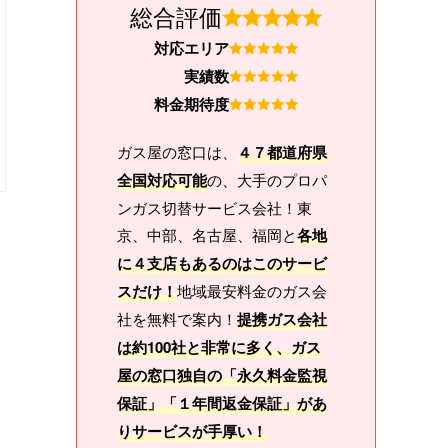
総合評価
対応エリア
実績数
料金期待度
ガス屋の窓口は、
４７都道府県
全国対応可能
の、大手のプロパ
ンガス切替サービス会社！東
京、中部、名古屋、福岡と
各地
に４支店もあるのはこのサービ
スだけ！
地域最安料金のガス会
社を無料で案内！
提携ガス会社
は約100社と非常に多く、ガス
屋の窓口独自の「永久料金監視
保証」「１年間返金保証」があ
りサービスが手厚い！