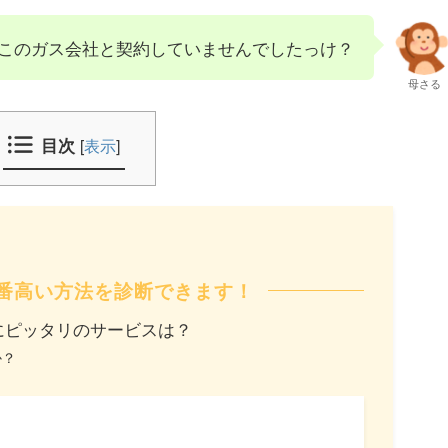
このガス会社と契約していませんでしたっけ？
母さる
目次
[
表示
]
番高い方法を診断できます！
にピッタリのサービスは？
か？