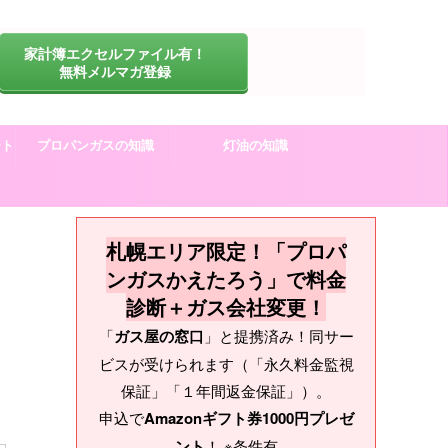
家計簿エクセルファイル有！
無料メルマガ登録
ート
プロパンガスの知識
灯油の知識
札幌エリア限定！「プロパ
ンガスかえたろう」で料金
診断＋ガス会社変更！
「
ガス屋の窓口
」と提携済み！同サー
ビスが受けられます（「永久料金監視
保証」「１年間返金保証」）。
申込で
Amazonギフト券1000円プレゼ
ント
！ ※条件有