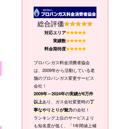
総合評価
対応エリア
実績数
料金期待度
プロパンガス料金消費者協会
は、2009年から活動している老
舗のプロパンガス変更サービス
会社！
2009年～2024年の実績が6万件
以上
あり、ガス会社変更時の
丁
寧なやりとりが魅力
の会社！
ランキング上位のサービスより
も知名度が低く、「1年間値上補