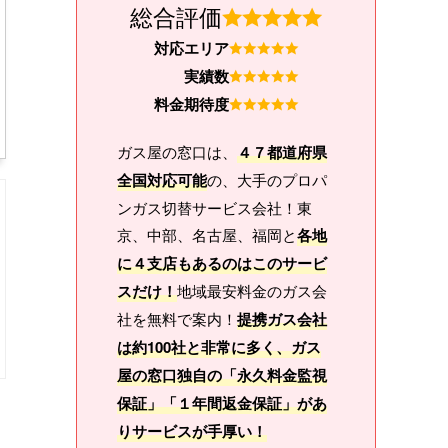
総合評価
対応エリア
実績数
料金期待度
ガス屋の窓口は、
４７都道府県
全国対応可能
の、大手のプロパ
ンガス切替サービス会社！東
京、中部、名古屋、福岡と
各地
に４支店もあるのはこのサービ
スだけ！
地域最安料金のガス会
社を無料で案内！
提携ガス会社
は約100社と非常に多く、ガス
屋の窓口独自の「永久料金監視
保証」「１年間返金保証」があ
りサービスが手厚い！