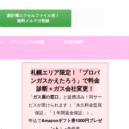
家計簿エクセルファイル有！
無料メルマガ登録
ート
プロパンガスの知識
灯油の知識
札幌エリア限定！「プロパ
ンガスかえたろう」で料金
診断＋ガス会社変更！
「
ガス屋の窓口
」と提携済み！同サー
ビスが受けられます（「永久料金監視
保証」「１年間返金保証」）。
申込で
Amazonギフト券1000円プレゼ
ント
！ ※条件有