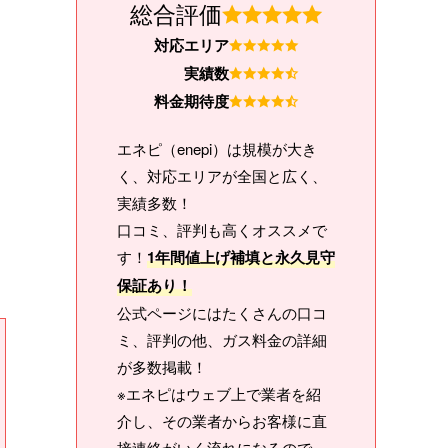
総合評価
対応エリア
実績数
料金期待度
エネピ（enepi）は規模が大き
く、対応エリアが全国と広く、
実績多数！
口コミ、評判も高くオススメで
す！
1年間値上げ補填と永久見守
保証あり！
公式ページにはたくさんの口コ
ミ、評判の他、ガス料金の詳細
が多数掲載！
※エネピはウェブ上で業者を紹
介し、その業者からお客様に直
接連絡がいく流れになるので、