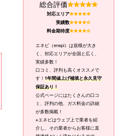
総合評価
対応エリア
実績数
料金期待度
エネピ（enepi）は規模が大き
く、対応エリアが全国と広く、
実績多数！
口コミ、評判も高くオススメで
す！
1年間値上げ補填と永久見守
保証あり！
公式ページにはたくさんの口コ
ミ、評判の他、ガス料金の詳細
が多数掲載！
※エネピはウェブ上で業者を紹
介し、その業者からお客様に直
接連絡がいく流れになるので、