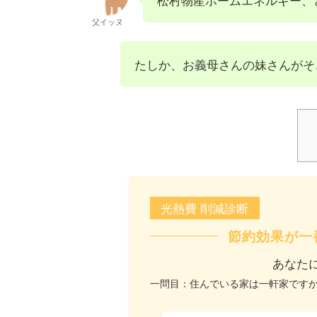
父イッヌ
たしか、お義母さんの妹さんがそ
光熱費 削減診断
節約効果が一
あなた
一問目：住んでいる家は一軒家です