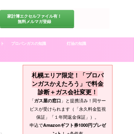
家計簿エクセルファイル有！
無料メルマガ登録
ート
プロパンガスの知識
灯油の知識
札幌エリア限定！「プロパ
ンガスかえたろう」で料金
診断＋ガス会社変更！
「
ガス屋の窓口
」と提携済み！同サー
ビスが受けられます（「永久料金監視
保証」「１年間返金保証」）。
申込で
Amazonギフト券1000円プレゼ
ント
！ ※条件有