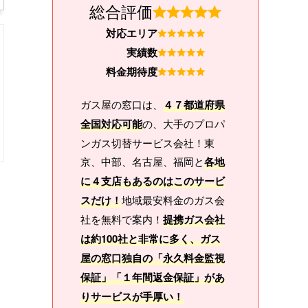
総合評価
対応エリア
実績数
料金期待度
ガス屋の窓口は、
４７都道府県
全国対応可能
の、大手のプロパ
ンガス切替サービス会社！東
京、中部、名古屋、福岡と
各地
に４支店もあるのはこのサービ
スだけ！
地域最安料金のガス会
社を無料で案内！
提携ガス会社
は約100社と非常に多く、ガス
屋の窓口独自の「永久料金監視
保証」「１年間返金保証」があ
りサービスが手厚い！