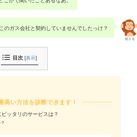
このガス会社と契約していませんでしたっけ？
母さる
目次
[
表示
]
番高い方法を診断できます！
にピッタリのサービスは？
か？