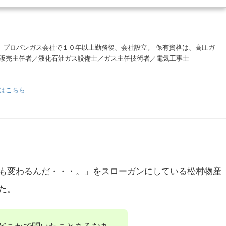
。 プロパンガス会社で１０年以上勤務後、会社設立。 保有資格は、高圧ガ
販売主任者／液化石油ガス設備士／ガス主任技術者／電気工事士
はこちら
も変わるんだ・・・。」をスローガンにしている松村物産
た。
どこかで聞いたことあるなあ。