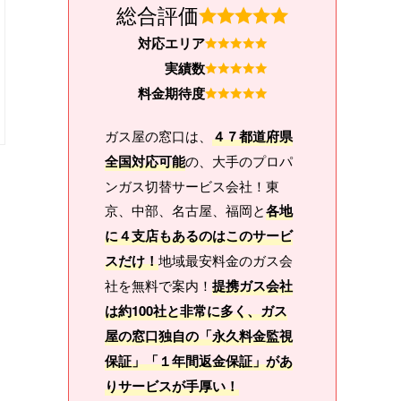
総合評価
対応エリア
実績数
料金期待度
ガス屋の窓口は、
４７都道府県
全国対応可能
の、大手のプロパ
ンガス切替サービス会社！東
京、中部、名古屋、福岡と
各地
に４支店もあるのはこのサービ
スだけ！
地域最安料金のガス会
社を無料で案内！
提携ガス会社
は約100社と非常に多く、ガス
屋の窓口独自の「永久料金監視
保証」「１年間返金保証」があ
りサービスが手厚い！