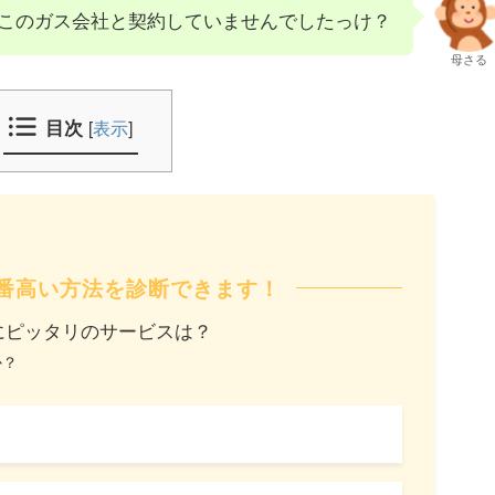
このガス会社と契約していませんでしたっけ？
母さる
目次
[
表示
]
番高い方法を診断できます！
にピッタリのサービスは？
か？