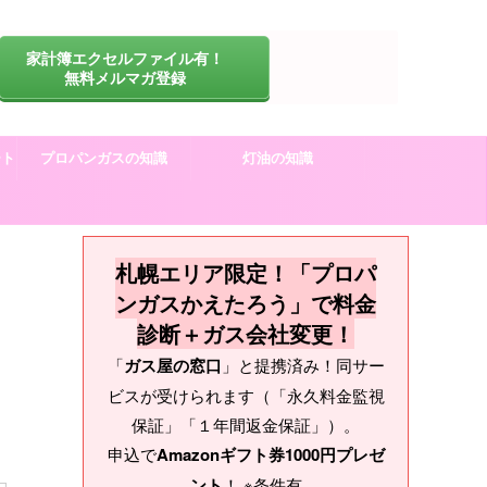
家計簿エクセルファイル有！
無料メルマガ登録
ート
プロパンガスの知識
灯油の知識
札幌エリア限定！「プロパ
ンガスかえたろう」で料金
診断＋ガス会社変更！
「
ガス屋の窓口
」と提携済み！同サー
ビスが受けられます（「永久料金監視
保証」「１年間返金保証」）。
申込で
Amazonギフト券1000円プレゼ
ント
！ ※条件有