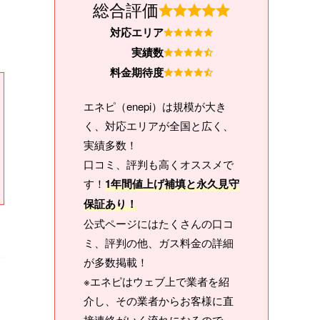
総合評価
対応エリア
実績数
料金期待度
エネピ（enepi）は規模が大き
く、対応エリアが全国と広く、
実績多数！
口コミ、評判も高くオススメで
す！
1年間値上げ補填と永久見守
保証あり！
公式ページにはたくさんの口コ
ミ、評判の他、ガス料金の詳細
が多数掲載！
※エネピはウェブ上で業者を紹
介し、その業者からお客様に直
接連絡がいく流れになるので、