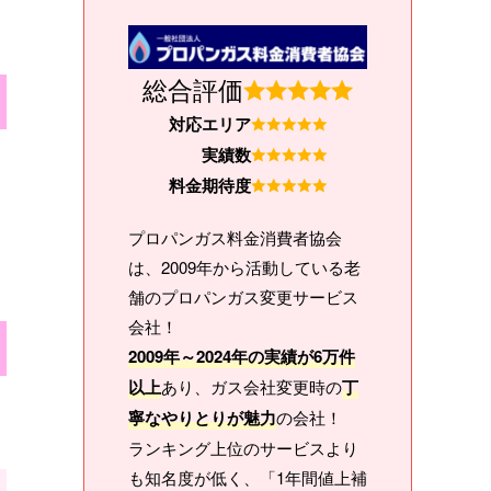
総合評価
対応エリア
実績数
料金期待度
プロパンガス料金消費者協会
は、2009年から活動している老
舗のプロパンガス変更サービス
会社！
2009年～2024年の実績が6万件
以上
あり、ガス会社変更時の
丁
寧なやりとりが魅力
の会社！
ランキング上位のサービスより
も知名度が低く、「1年間値上補