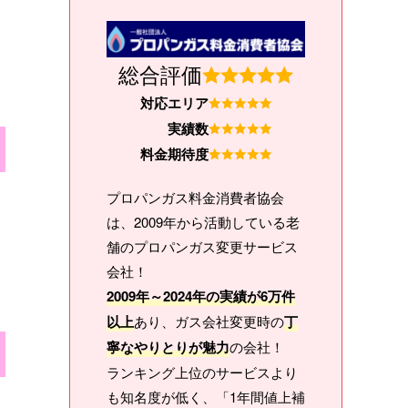
総合評価
対応エリア
実績数
料金期待度
プロパンガス料金消費者協会
は、2009年から活動している老
舗のプロパンガス変更サービス
会社！
2009年～2024年の実績が6万件
以上
あり、ガス会社変更時の
丁
寧なやりとりが魅力
の会社！
ランキング上位のサービスより
も知名度が低く、「1年間値上補