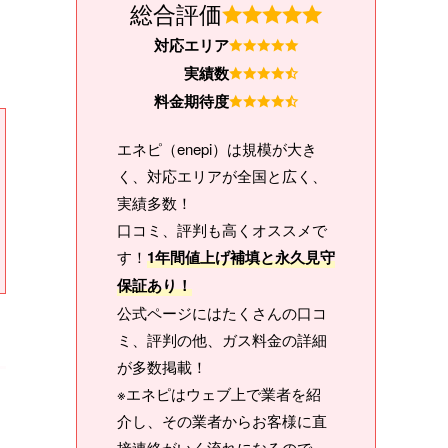
総合評価
対応エリア
実績数
料金期待度
エネピ（enepi）は規模が大き
く、対応エリアが全国と広く、
実績多数！
口コミ、評判も高くオススメで
す！
1年間値上げ補填と永久見守
保証あり！
公式ページにはたくさんの口コ
ミ、評判の他、ガス料金の詳細
が多数掲載！
※エネピはウェブ上で業者を紹
介し、その業者からお客様に直
接連絡がいく流れになるので、