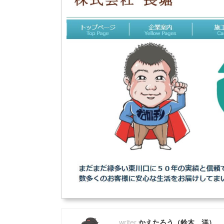
かえたろう（鈴木 洋）