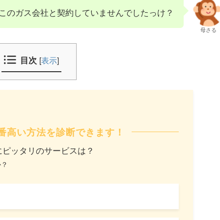
このガス会社と契約していませんでしたっけ？
母さる
目次
[
表示
]
番高い方法を診断できます！
にピッタリのサービスは？
か？