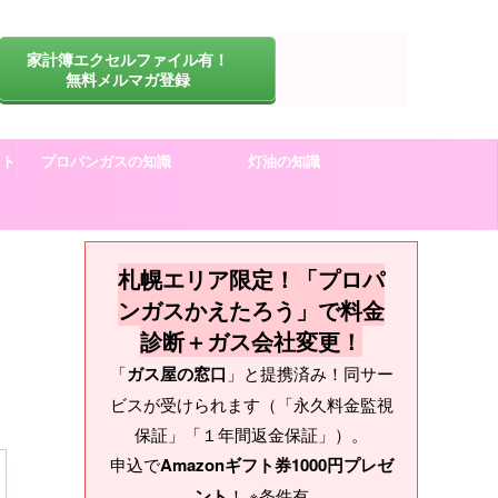
家計簿エクセルファイル有！
無料メルマガ登録
ート
プロパンガスの知識
灯油の知識
札幌エリア限定！「プロパ
ンガスかえたろう」で料金
診断＋ガス会社変更！
「
ガス屋の窓口
」と提携済み！同サー
ビスが受けられます（「永久料金監視
保証」「１年間返金保証」）。
申込で
Amazonギフト券1000円プレゼ
ント
！ ※条件有