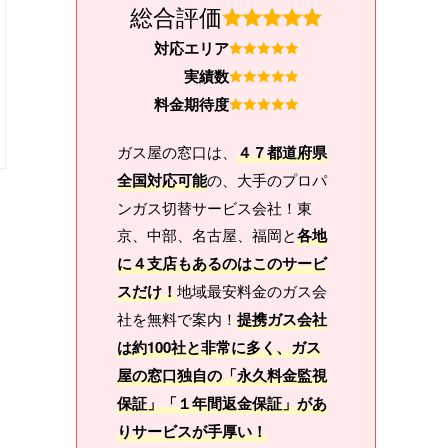
総合評価
対応エリア
実績数
料金期待度
ガス屋の窓口は、
４７都道府県
全国対応可能
の、大手のプロパ
ンガス切替サービス会社！東
京、中部、名古屋、福岡と
各地
に４支店もあるのはこのサービ
スだけ！
地域最安料金のガス会
社を無料で案内！
提携ガス会社
は約100社と非常に多く、ガス
屋の窓口独自の「永久料金監視
保証」「１年間返金保証」があ
りサービスが手厚い！