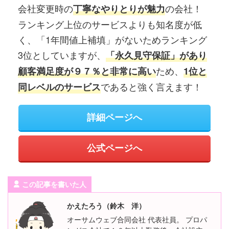
会社変更時の
の会社！
丁寧なやりとりが魅力
ランキング上位のサービスよりも知名度が低
く、「1年間値上補填」がないためランキング
3位としていますが、
「永久見守保証」があり
ため、
顧客満足度が９７％と非常に高い
1位と
であると強く言えます！
同レベルのサービス
詳細ページへ
公式ページへ
この記事を書いた人
かえたろう（鈴木 洋）
オーサムウェブ合同会社 代表社員。 プロパ