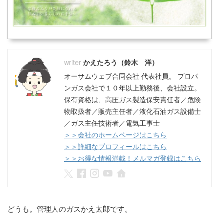
かえたろう（鈴木 洋）
オーサムウェブ合同会社 代表社員。 プロパ
ンガス会社で１０年以上勤務後、会社設立。
保有資格は、高圧ガス製造保安責任者／危険
物取扱者／販売主任者／液化石油ガス設備士
／ガス主任技術者／電気工事士
＞＞会社のホームページはこちら
＞＞詳細なプロフィールはこちら
＞＞お得な情報満載！メルマガ登録はこちら
どうも。管理人のガスかえ太郎です。