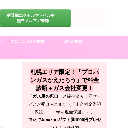
家計簿エクセルファイル有！
無料メルマガ登録
ート
プロパンガスの知識
灯油の知識
札幌エリア限定！「プロパ
ンガスかえたろう」で料金
診断＋ガス会社変更！
「
ガス屋の窓口
」と提携済み！同サー
ビスが受けられます（「永久料金監視
保証」「１年間返金保証」）。
申込で
Amazonギフト券1000円プレゼ
ント
！ ※条件有