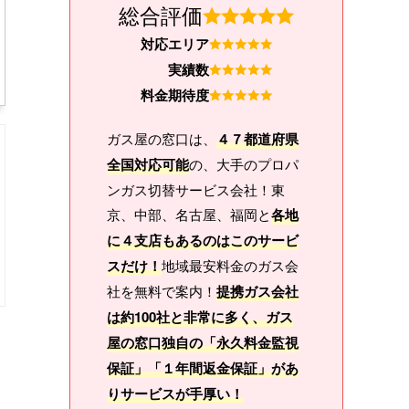
総合評価
対応エリア
実績数
料金期待度
ガス屋の窓口は、
４７都道府県
全国対応可能
の、大手のプロパ
ンガス切替サービス会社！東
京、中部、名古屋、福岡と
各地
に４支店もあるのはこのサービ
スだけ！
地域最安料金のガス会
社を無料で案内！
提携ガス会社
は約100社と非常に多く、ガス
屋の窓口独自の「永久料金監視
保証」「１年間返金保証」があ
りサービスが手厚い！