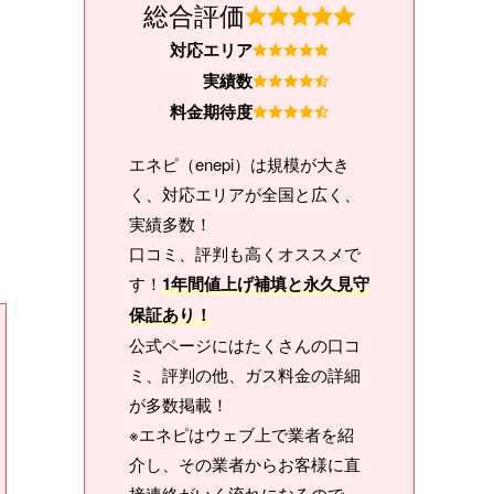
総合評価
対応エリア
実績数
料金期待度
エネピ（enepi）は規模が大き
く、対応エリアが全国と広く、
実績多数！
口コミ、評判も高くオススメで
す！
1年間値上げ補填と永久見守
保証あり！
公式ページにはたくさんの口コ
ミ、評判の他、ガス料金の詳細
が多数掲載！
※エネピはウェブ上で業者を紹
介し、その業者からお客様に直
接連絡がいく流れになるので、