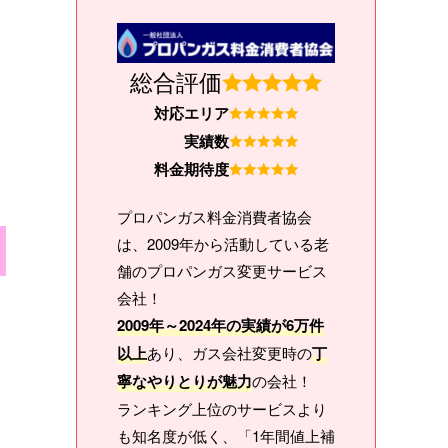
総合評価
対応エリア
実績数
料金期待度
プロパンガス料金消費者協会
は、2009年から活動している老
舗のプロパンガス変更サービス
会社！
2009年～2024年の実績が6万件
以上
あり、ガス会社変更時の
丁
寧なやりとりが魅力
の会社！
ランキング上位のサービスより
も知名度が低く、「1年間値上補