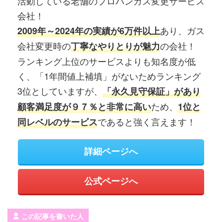
活動している老舗のプロパンガス変更サービス
会社！
あり、ガス
2009年～2024年の実績が6万件以上
会社変更時の
の会社！
丁寧なやりとりが魅力
ランキング上位のサービスよりも知名度が低
く、「1年間値上補填」がないためランキング
3位としていますが、
「永久見守保証」があり
ため、
顧客満足度が９７％と非常に高い
1位と
であると強く言えます！
同レベルのサービス
詳細ページへ
公式ページへ
この記事を書いた人