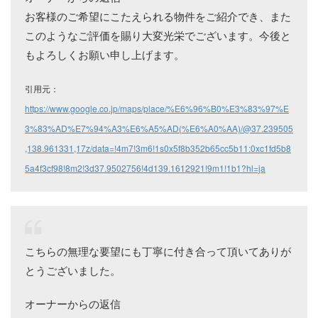
お客様のご希望にこたえられる物件をご紹介でき、また
このようなご評価を賜り大変光栄でございます。今後と
もよろしくお願い申し上げます。
引用元：
https://www.google.co.jp/maps/place/%E6%96%B0%E3%83%97%E
3%83%AD%E7%94%A3%E6%A5%AD(%E6%A0%AA)/@37.239505
,138.961331,17z/data=!4m7!3m6!1s0x5f8b352b65cc5b11:0xc1fd5b8
5a4f3cf98!8m2!3d37.9502756!4d139.1612921!9m1!1b1?hl=ja
こちらの無理な要望にも丁寧に付き合って頂いてありが
とうございました。
オーナーからの返信