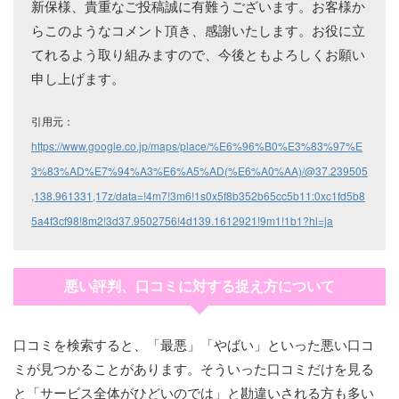
新保様、貴重なご投稿誠に有難うございます。お客様か
らこのようなコメント頂き、感謝いたします。お役に立
てれるよう取り組みますので、今後ともよろしくお願い
申し上げます。
引用元：
https://www.google.co.jp/maps/place/%E6%96%B0%E3%83%97%E
3%83%AD%E7%94%A3%E6%A5%AD(%E6%A0%AA)/@37.239505
,138.961331,17z/data=!4m7!3m6!1s0x5f8b352b65cc5b11:0xc1fd5b8
5a4f3cf98!8m2!3d37.9502756!4d139.1612921!9m1!1b1?hl=ja
悪い評判、口コミに対する捉え方について
口コミを検索すると、「最悪」「やばい」といった悪い口コ
ミが見つかることがあります。そういった口コミだけを見る
と「サービス全体がひどいのでは」と勘違いされる方も多い