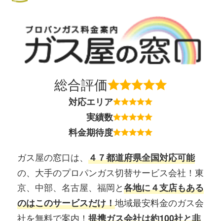
総合評価
対応エリア
実績数
料金期待度
ガス屋の窓口は、
４７都道府県全国対応可能
の、大手のプロパンガス切替サービス会社！東
京、中部、名古屋、福岡と
各地に４支店もある
地域最安料金のガス会
のはこのサービスだけ！
社を無料で案内！
提携ガス会社は約100社と非