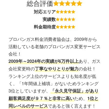
総合評価
対応エリア
実績数
料金期待度
プロパンガス料金消費者協会は、2009年から
活動している老舗のプロパンガス変更サービス
会社！
あり、ガス
2009年～2024年の実績が6万件以上
会社変更時の
の会社！
丁寧なやりとりが魅力
ランキング上位のサービスよりも知名度が低
く、「1年間値上補填」がないためランキング
3位としていますが、
「永久見守保証」があり
ため、
顧客満足度が９７％と非常に高い
1位と
であると強く言えます！
同レベルのサービス