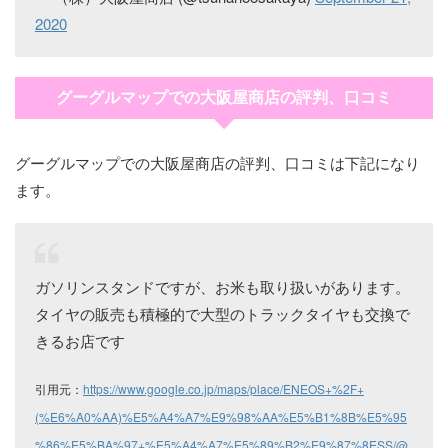
2020
グーグルマップでの大阪屋商店の評判、口コミ
グーグルマップでの大阪屋商店の評判、口コミは下記になり
ます。
ガソリンスタンドですが、お米も取り扱いがあります。
タイヤの販売も積極的で大型のトラックタイヤも交換で
きるお店です
引用元：
https://www.google.co.jp/maps/place/ENEOS+%2F+
(%E6%A0%AA)%E5%A4%A7%E9%98%AA%E5%B1%8B%E5%95
%86%E5%BA%97+%E5%A4%A7%E5%89%B2%E9%87%8ESS/@