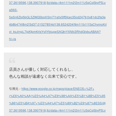
37.3619596,138.3907918,9z/data=!4m11!1m2!2m1!1z5qCq5byP5Ly
a56S-
5aSn6Ziq5bGL5ZWG5bqX!3m7!1s0x5ff5fcec35cd2479:0x81dc2fa3e
4b8b474!8m2!3d37.0152785!4d138.6524204!9m1!1b1!15sChvmoKrl
vI_kvJrnpL7lpKfpmKrlsYvllYblupeSAQtnYXNfc3RhdGlvbuABAA?
hl=ja
店員さんが優しく対応してくれるし、
色んな相談が遠慮なく出来て安心です。
引用元：
https://www.google.co.jp/maps/place/ENEOS+%2F+
(%E6%A0%AA)%E5%A4%A7%E9%98%AA%E5%B1%8B%E5%95
%86%E5%BA%97+%E5%A4%A7%E5%89%B2%E9%87%8ESS/@
37.3619596,138.3907918,9z/data=!4m11!1m2!2m1!1z5qCq5byP5Ly