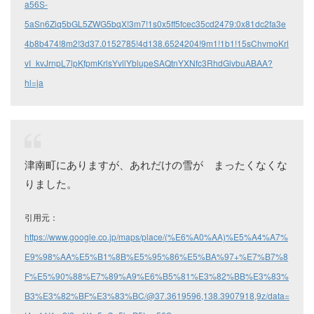
a56S-
5aSn6Ziq5bGL5ZWG5bqX!3m7!1s0x5ff5fcec35cd2479:0x81dc2fa3e
4b8b474!8m2!3d37.0152785!4d138.6524204!9m1!1b1!15sChvmoKrl
vI_kvJrnpL7lpKfpmKrlsYvllYblupeSAQtnYXNfc3RhdGlvbuABAA?
hl=ja
津南町にありますが、あれだけの雪が まったくなくな
りました。
引用元：
https://www.google.co.jp/maps/place/(%E6%A0%AA)%E5%A4%A7%
E9%98%AA%E5%B1%8B%E5%95%86%E5%BA%97+%E7%B7%8
F%E5%90%88%E7%89%A9%E6%B5%81%E3%82%BB%E3%83%
B3%E3%82%BF%E3%83%BC/@37.3619596,138.3907918,9z/data=