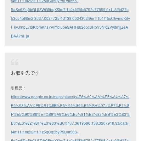
!4m11!1m2!2m1!1z5qCq5byP5Lya56S-
5aSn6Ziq5bGL5ZWG5bqX!3m7!1s0x5ff5fc5752c77595:0x1c3f6d27e
53c54bf!8m2!3d37.0034725!4d138.6624302!9m1!1b1!15sChvmoKrlv
I_kvJrnpL7lpKfpmKrlsYvllYblupeSARFsb2dpc3RpY3Nfc2VydmljZeA
BAA?hl=ja
お取引先です
引用元：
https://www.google.co.jp/maps/place/(%E6%A0%AA)%E5%A4%A7%
E9%98%AA%E5%B1%8B%E5%95%86%E5%BA%97+%E7%B7%8
F%E5%90%88%E7%89%A9%E6%B5%81%E3%82%BB%E3%83%
B3%E3%82%BF%E3%83%BC/@37.3619596,138.3907918,9z/data=
!4m11!1m2!2m1!1z5qCq5byP5Lya56S-
5aSn6Ziq5bGL5ZWG5bqX!3m7!1s0x5ff5fc5752c77595:0x1c3f6d27e