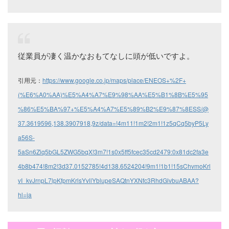
従業員が凄く温かなおもてなしに頭が低いですよ。
引用元：
https://www.google.co.jp/maps/place/ENEOS+%2F+
(%E6%A0%AA)%E5%A4%A7%E9%98%AA%E5%B1%8B%E5%95
%86%E5%BA%97+%E5%A4%A7%E5%89%B2%E9%87%8ESS/@
37.3619596,138.3907918,9z/data=!4m11!1m2!2m1!1z5qCq5byP5Ly
a56S-
5aSn6Ziq5bGL5ZWG5bqX!3m7!1s0x5ff5fcec35cd2479:0x81dc2fa3e
4b8b474!8m2!3d37.0152785!4d138.6524204!9m1!1b1!15sChvmoKrl
vI_kvJrnpL7lpKfpmKrlsYvllYblupeSAQtnYXNfc3RhdGlvbuABAA?
hl=ja