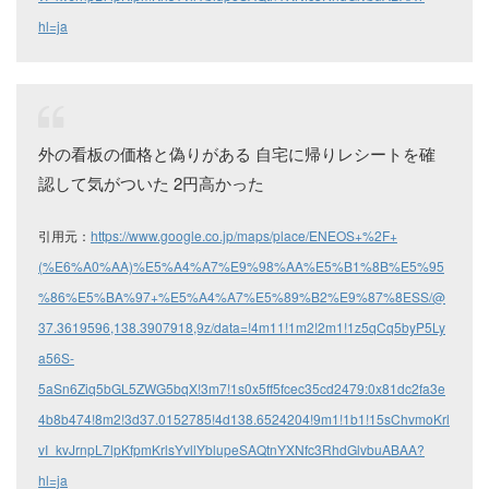
hl=ja
外の看板の価格と偽りがある 自宅に帰りレシートを確
認して気がついた 2円高かった
引用元：
https://www.google.co.jp/maps/place/ENEOS+%2F+
(%E6%A0%AA)%E5%A4%A7%E9%98%AA%E5%B1%8B%E5%95
%86%E5%BA%97+%E5%A4%A7%E5%89%B2%E9%87%8ESS/@
37.3619596,138.3907918,9z/data=!4m11!1m2!2m1!1z5qCq5byP5Ly
a56S-
5aSn6Ziq5bGL5ZWG5bqX!3m7!1s0x5ff5fcec35cd2479:0x81dc2fa3e
4b8b474!8m2!3d37.0152785!4d138.6524204!9m1!1b1!15sChvmoKrl
vI_kvJrnpL7lpKfpmKrlsYvllYblupeSAQtnYXNfc3RhdGlvbuABAA?
hl=ja