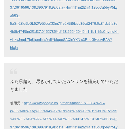
37.3619596,138.3907918,9z/data=!4m11!1m2!2m1!1z5qCq5byP5Ly
a56S-
5aSn6Ziq5bGL5ZWG5bqX!3m7!1s0x5ff5fcec35cd2479:0x81dc2fa3e
4b8b474!8m2!3d37.0152785!4d138.6524204!9m1!1b1!15sChvmoKrl
vI_kvJrnpL7lpKfpmKrlsYvllYblupeSAQtnYXNfc3RhdGlvbuABAA?
hl=ja
ふた県超え、尽きかけていたガソリンを補充していただ
きました
引用元：
https://www.google.co.jp/maps/place/ENEOS+%2F+
(%E6%A0%AA)%E5%A4%A7%E9%98%AA%E5%B1%8B%E5%95
%86%E5%BA%97+%E5%A4%A7%E5%89%B2%E9%87%8ESS/@
37.3619596,138.3907918,9z/data=!4m11!1m2!2m1!1z5qCq5byP5Ly