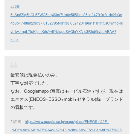
a56S-
5aSn6Ziq5bGL5ZWG5bqX!3m7!1s0x5ff5fcec35cd2479:0x81dc2fa3e
4b8b474!8m2!3d37.0152785!4d138.6524204!9m1!1b1!15sChvmoKrl
vI_kvJrnpL7lpKfpmKrlsYvllYblupeSAQtnYXNfc3RhdGlvbuABAA?
hl=ja
最安値は現金払いのみ。
丁寧な対応でした。
なお、Googlemapの写真はモービル石油ですが、現在は
エネオス(ENEOS+ESSO+mobil+ゼネラル)統一ブランド
の看板です。
引用元：
https://www.google.co.jp/maps/place/ENEOS+%2F+
(%E6%A0%AA)%E5%A4%A7%E9%98%AA%E5%B1%8B%E5%95