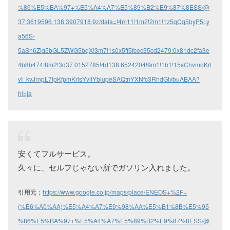
%86%E5%BA%97+%E5%A4%A7%E5%89%B2%E9%87%8ESS/@
37.3619596,138.3907918,9z/data=!4m11!1m2!2m1!1z5qCq5byP5Ly
a56S-
5aSn6Ziq5bGL5ZWG5bqX!3m7!1s0x5ff5fcec35cd2479:0x81dc2fa3e
4b8b474!8m2!3d37.0152785!4d138.6524204!9m1!1b1!15sChvmoKrl
vI_kvJrnpL7lpKfpmKrlsYvllYblupeSAQtnYXNfc3RhdGlvbuABAA?
hl=ja
安くてフルサービス。
久々に、セルフじゃない所でガソリン入れました。
引用元：
https://www.google.co.jp/maps/place/ENEOS+%2F+
(%E6%A0%AA)%E5%A4%A7%E9%98%AA%E5%B1%8B%E5%95
%86%E5%BA%97+%E5%A4%A7%E5%89%B2%E9%87%8ESS/@