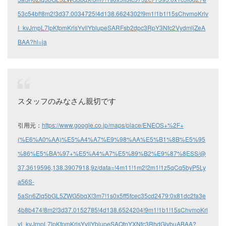
53c54bf!8m2!3d37.0034725!4d138.6624302!9m1!1b1!15sChvmoKrlv
I_kvJrnpL7lpKfpmKrlsYvllYblupeSARFsb2dpc3RpY3Nfc2VydmljZeA
BAA?hl=ja
スタッフのみなさん親切です
引用元：
https://www.google.co.jp/maps/place/ENEOS+%2F+
(%E6%A0%AA)%E5%A4%A7%E9%98%AA%E5%B1%8B%E5%95
%86%E5%BA%97+%E5%A4%A7%E5%89%B2%E9%87%8ESS/@
37.3619596,138.3907918,9z/data=!4m11!1m2!2m1!1z5qCq5byP5Ly
a56S-
5aSn6Ziq5bGL5ZWG5bqX!3m7!1s0x5ff5fcec35cd2479:0x81dc2fa3e
4b8b474!8m2!3d37.0152785!4d138.6524204!9m1!1b1!15sChvmoKrl
vI_kvJrnpL7lpKfpmKrlsYvllYblupeSAQtnYXNfc3RhdGlvbuABAA?