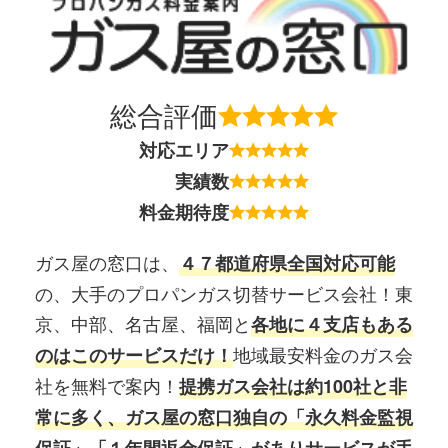
総合評価
対応エリア
実績数
料金期待度
ガス屋の窓口は、
４７都道府県全国対応可能
の、大手のプロパンガス切替サービス会社！東
京、中部、名古屋、福岡と
各地に４支店もある
地域最安料金のガス会
のはこのサービスだけ！
社を無料で案内！
提携ガス会社は約100社と非
常に多く、ガス屋の窓口独自の「永久料金監視