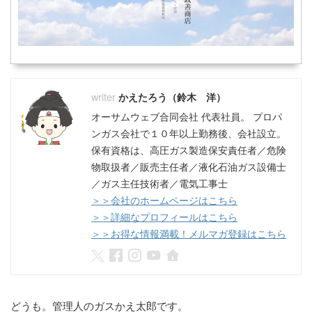
かえたろう（鈴木 洋）
オーサムウェブ合同会社 代表社員。 プロパ
ンガス会社で１０年以上勤務後、会社設立。
保有資格は、高圧ガス製造保安責任者／危険
物取扱者／販売主任者／液化石油ガス設備士
／ガス主任技術者／電気工事士
＞＞会社のホームページはこちら
＞＞詳細なプロフィールはこちら
＞＞お得な情報満載！メルマガ登録はこちら
どうも。管理人のガスかえ太郎です。