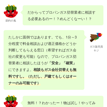
だからってプロパンガス切替業者に相談す
る必要あるのー！？めんどくなーい！？
節約の鬼
たしかに面倒ではあります。でも、1分～3
分程度で料金相談および適正価格かどうか
ガス販売員
判断してもらえる窓口（希望すればガス会
キジ
社の変更も可能）なので、プロパンガス切
替業者に相談したほうが
「安全」「確実」
にできますよ。
相談もガス会社切替えも無
料ですし。（ただし、戸建てもしくはオー
ナーのみ可能です）
無料！？わかったー！物は試し！やってみ