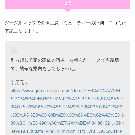
コミ
グーグルマップでの伊豆急コミュニティーの評判、口コミは
下記になります。
引っ越し予定の家族の宿探しを頼んだ。 とても親切
で、的確な案内をしてもらった。
引用元：
https://www.google.co.jp/maps/place/%E6%A0%AA%E5
%BC%8F%E4%BC%9A%E7%A4%BE%E4%BC%8A%E
8%B1%86%E6%80%A5%E3%82%B3%E3%83%9F%E3
%83%A5%E3%83%8B%E3%83%86%E3%82%A3%E3%
83%BC+%E6%9C%AC%E7%A4%BE/@34.881321,139.1
049819,17z/data=!4m11!1m2!2m1!1z5LyK6LGG5oCl44K