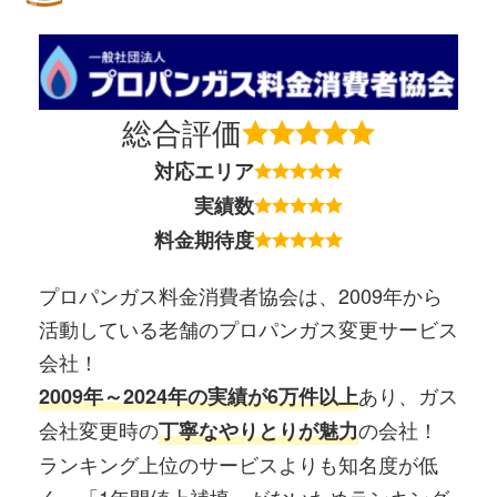
総合評価
対応エリア
実績数
料金期待度
プロパンガス料金消費者協会は、2009年から
活動している老舗のプロパンガス変更サービス
会社！
あり、ガス
2009年～2024年の実績が6万件以上
会社変更時の
の会社！
丁寧なやりとりが魅力
ランキング上位のサービスよりも知名度が低
く、「1年間値上補填」がないためランキング