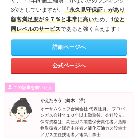
3位としていますが、
「永久見守保証」があり
ため、
顧客満足度が９７％と非常に高い
1位と
であると強く言えます！
同レベルのサービス
詳細ページへ
公式ページへ
この記事を書いた人
かえたろう（鈴木 洋）
オーサムウェブ合同会社 代表社員。 プロパ
ンガス会社で１０年以上勤務後、会社設立。
保有資格は、高圧ガス製造保安責任者／危険
物取扱者／販売主任者／液化石油ガス設備士
／ガス主任技術者／電気工事士