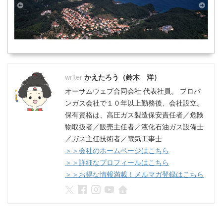
かえたろう（鈴木 洋）
オーサムウェブ合同会社 代表社員。 プロパ
ンガス会社で１０年以上勤務後、会社設立。
保有資格は、高圧ガス製造保安責任者／危険
物取扱者／販売主任者／液化石油ガス設備士
／ガス主任技術者／電気工事士
＞＞会社のホームページはこちら
＞＞詳細なプロフィールはこちら
＞＞お得な情報満載！メルマガ登録はこちら