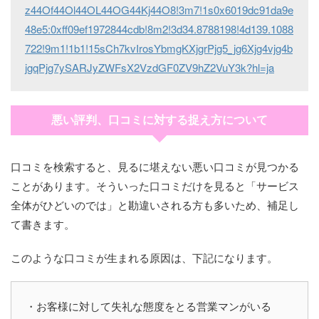
z44Of44Ol44OL44OG44Kj44O8!3m7!1s0x6019dc91da9e
48e5:0xff09ef1972844cdb!8m2!3d34.8788198!4d139.1088
722!9m1!1b1!15sCh7kvIrosYbmgKXjgrPjg5_jg6Xjg4vjg4b
jgqPjg7ySARJyZWFsX2VzdGF0ZV9hZ2VuY3k?hl=ja
悪い評判、口コミに対する捉え方について
口コミを検索すると、見るに堪えない悪い口コミが見つかる
ことがあります。そういった口コミだけを見ると「サービス
全体がひどいのでは」と勘違いされる方も多いため、補足し
て書きます。
このような口コミが生まれる原因は、下記になります。
・お客様に対して失礼な態度をとる営業マンがいる