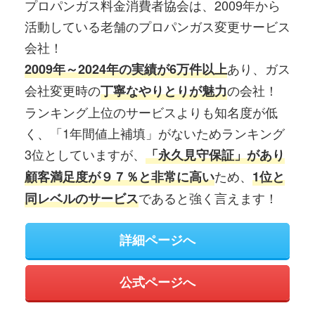
プロパンガス料金消費者協会は、2009年から
活動している老舗のプロパンガス変更サービス
会社！
あり、ガス
2009年～2024年の実績が6万件以上
会社変更時の
の会社！
丁寧なやりとりが魅力
ランキング上位のサービスよりも知名度が低
く、「1年間値上補填」がないためランキング
3位としていますが、
「永久見守保証」があり
ため、
顧客満足度が９７％と非常に高い
1位と
であると強く言えます！
同レベルのサービス
詳細ページへ
公式ページへ