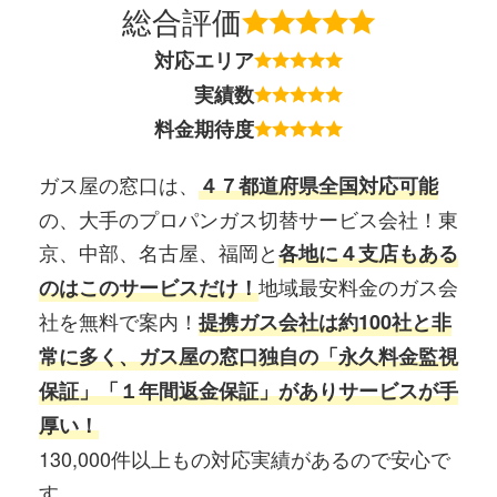
総合評価
対応エリア
実績数
料金期待度
ガス屋の窓口は、
４７都道府県全国対応可能
の、大手のプロパンガス切替サービス会社！東
京、中部、名古屋、福岡と
各地に４支店もある
地域最安料金のガス会
のはこのサービスだけ！
社を無料で案内！
提携ガス会社は約100社と非
常に多く、ガス屋の窓口独自の「永久料金監視
保証」「１年間返金保証」がありサービスが手
厚い！
130,000件以上もの対応実績があるので安心で
す。