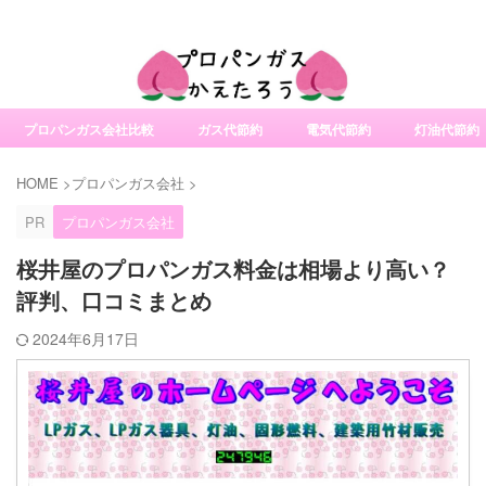
社変更サービスの比較・口コミ・評判
プロパンガス会社比較
ガス代節約
電気代節約
灯油代節約
HOME
>
プロパンガス会社
>
PR
プロパンガス会社
桜井屋のプロパンガス料金は相場より高い？
評判、口コミまとめ
2024年6月17日