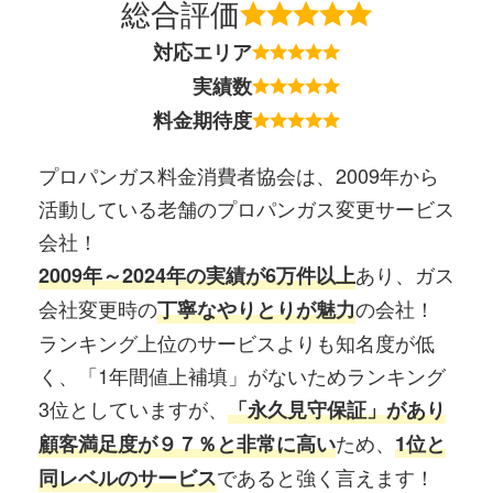
総合評価
対応エリア
実績数
料金期待度
プロパンガス料金消費者協会は、2009年から
活動している老舗のプロパンガス変更サービス
会社！
あり、ガス
2009年～2024年の実績が6万件以上
会社変更時の
の会社！
丁寧なやりとりが魅力
ランキング上位のサービスよりも知名度が低
く、「1年間値上補填」がないためランキング
3位としていますが、
「永久見守保証」があり
ため、
顧客満足度が９７％と非常に高い
1位と
であると強く言えます！
同レベルのサービス