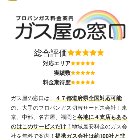
総合評価
対応エリア
実績数
料金期待度
ガス屋の窓口は、
４７都道府県全国対応可能
の、大手のプロパンガス切替サービス会社！東
京、中部、名古屋、福岡と
各地に４支店もある
地域最安料金のガス会
のはこのサービスだけ！
社を無料で案内！
提携ガス会社は約100社と非