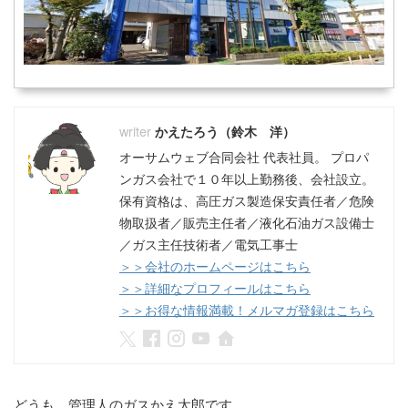
かえたろう（鈴木 洋）
オーサムウェブ合同会社 代表社員。 プロパ
ンガス会社で１０年以上勤務後、会社設立。
保有資格は、高圧ガス製造保安責任者／危険
物取扱者／販売主任者／液化石油ガス設備士
／ガス主任技術者／電気工事士
＞＞会社のホームページはこちら
＞＞詳細なプロフィールはこちら
＞＞お得な情報満載！メルマガ登録はこちら
どうも。管理人のガスかえ太郎です。