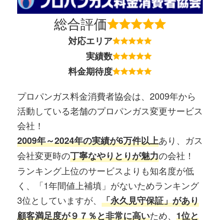
総合評価
対応エリア
実績数
料金期待度
プロパンガス料金消費者協会は、2009年から
活動している老舗のプロパンガス変更サービス
会社！
あり、ガス
2009年～2024年の実績が6万件以上
会社変更時の
の会社！
丁寧なやりとりが魅力
ランキング上位のサービスよりも知名度が低
く、「1年間値上補填」がないためランキング
3位としていますが、
「永久見守保証」があり
ため、
顧客満足度が９７％と非常に高い
1位と