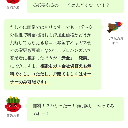
る必要あるのー！？めんどくなーい！？
節約の鬼
たしかに面倒ではあります。でも、1分～3
分程度で料金相談および適正価格かどうか
ガス販売員
判断してもらえる窓口（希望すればガス会
キジ
社の変更も可能）なので、プロパンガス切
替業者に相談したほうが
「安全」「確実」
にできますよ。
相談もガス会社切替えも無
料ですし。（ただし、戸建てもしくはオー
ナーのみ可能です）
無料！？わかったー！物は試し！やってみ
るわー！
節約の鬼