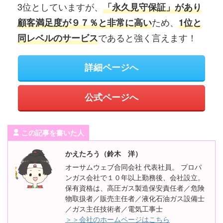
3位としていますが、
「永久見守保証」があり
ため、
顧客満足度が９７％と非常に高い
1位と
であると強く言えます！
同レベルのサービス
詳細ページへ
公式ページへ
この記事を書いた人
かえたろう（鈴木 洋）
オーサムウェブ合同会社 代表社員。 プロパ
ンガス会社で１０年以上勤務後、会社設立。
保有資格は、高圧ガス製造保安責任者／危険
物取扱者／販売主任者／液化石油ガス設備士
／ガス主任技術者／電気工事士
＞＞会社のホームページはこちら