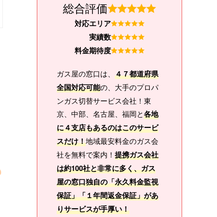
総合評価
対応エリア
実績数
料金期待度
ガス屋の窓口は、
４７都道府県
全国対応可能
の、大手のプロパ
ンガス切替サービス会社！東
京、中部、名古屋、福岡と
各地
に４支店もあるのはこのサービ
スだけ！
地域最安料金のガス会
社を無料で案内！
提携ガス会社
は約100社と非常に多く、ガス
屋の窓口独自の「永久料金監視
保証」「１年間返金保証」があ
りサービスが手厚い！