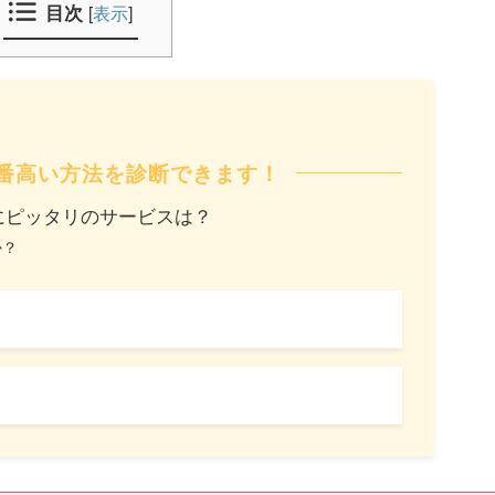
目次
[
表示
]
番高い方法を診断できます！
にピッタリのサービスは？
か？