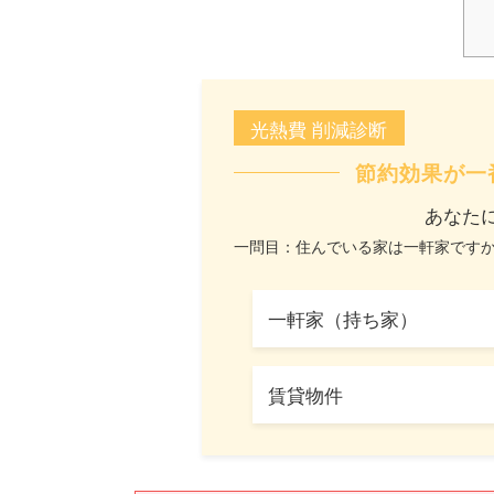
光熱費 削減診断
節約効果が一
あなた
一問目：住んでいる家は一軒家です
一軒家（持ち家）
賃貸物件