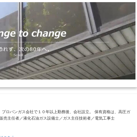
。 プロパンガス会社で１０年以上勤務後、会社設立。 保有資格は、高圧ガ
販売主任者／液化石油ガス設備士／ガス主任技術者／電気工事士