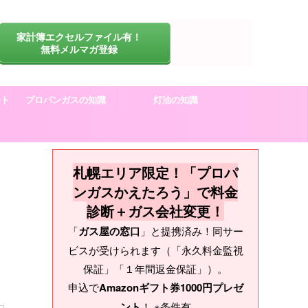
家計簿エクセルファイル有！
無料メルマガ登録
ート
プロパンガスの知識
灯油の知識
札幌エリア限定！「プロパ
ンガスかえたろう」で料金
診断＋ガス会社変更！
「
ガス屋の窓口
」と提携済み！同サー
ビスが受けられます（「永久料金監視
保証」「１年間返金保証」）。
申込で
Amazonギフト券1000円プレゼ
ント
！ ※条件有