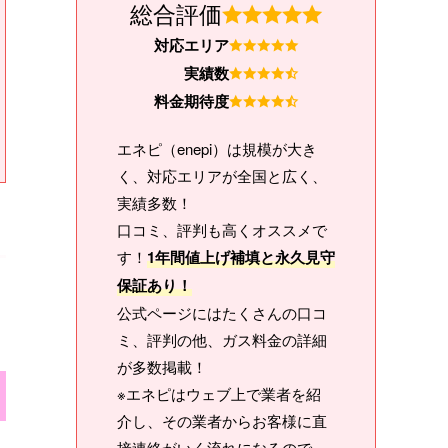
総合評価
対応エリア
実績数
料金期待度
エネピ（enepi）は規模が大き
く、対応エリアが全国と広く、
実績多数！
口コミ、評判も高くオススメで
す！
1年間値上げ補填と永久見守
保証あり！
公式ページにはたくさんの口コ
ミ、評判の他、ガス料金の詳細
が多数掲載！
※エネピはウェブ上で業者を紹
介し、その業者からお客様に直
接連絡がいく流れになるので、